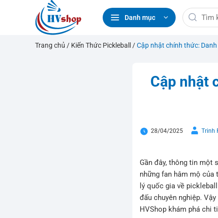
Bỏ
Tìm
qua
Danh mục
kiếm:
nội
dung
Trang chủ
/
Kiến Thức Pickleball
/
Cập nhật chính thức: Danh 
Cập nhật c
28/04/2025
Trinh
Gần đây, thông tin một 
những fan hâm mộ của t
lý quốc gia về pickleba
đấu chuyên nghiệp. Vậy 
HVShop khám phá chi tiế