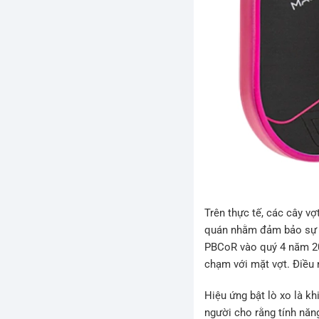
Trên thực tế, các cây v
quán nhằm đảm bảo sự c
PBCoR vào quý 4 năm 20
chạm với mặt vợt. Điều n
Hiệu ứng bật lò xo là k
người cho rằng tính năn