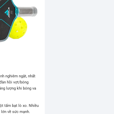
ịnh nghiêm ngặt, nhất
đàn hồi vợt/bóng
ăng lượng khi bóng va
ột tấm bạt lò xo. Nhiều
á lớn về sức mạnh.