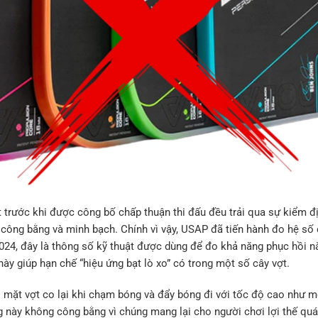
ợt trước khi được công bố chấp thuận thi đấu đều trải qua sự kiểm đ
ông bằng và minh bạch. Chính vì vậy, USAP đã tiến hành đo hệ số 
24, đây là thông số kỹ thuật được dùng để đo khả năng phục hồi n
ày giúp hạn chế “hiệu ứng bạt lò xo” có trong một số cây vợt.
hi mặt vợt co lại khi chạm bóng và đẩy bóng đi với tốc độ cao như m
g này không công bằng vì chúng mang lại cho người chơi lợi thế qu