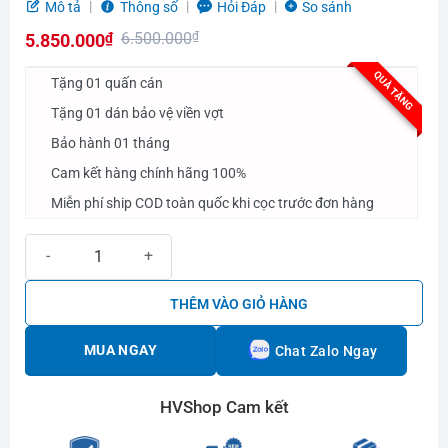
Được
Mô tả
Thông số
Hỏi Đáp
So sánh
xếp
6.500.000
₫
5.850.000
₫
hạng
0.0
Giá
Giá
QUÀ TẶNG
5
Tặng 01 quấn cán
gốc
hiện
sao
Tặng 01 dán bảo vệ viền vợt
là:
tại
Bảo hành 01 tháng
6.500.000₫.
là:
5.850.000₫.
Cam kết hàng chính hãng 100%
Miễn phí ship COD toàn quốc khi cọc trước đơn hàng
Vợt Pickleball Joola Collin Johns Scorpeus Pro 4 số lượng
THÊM VÀO GIỎ HÀNG
MUA NGAY
Chat Zalo Ngay
HVShop Cam kết