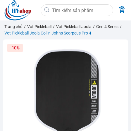
Bỏ
Tìm
qua
kiếm:
nội
dung
Trang chủ
/
Vợt Pickleball
/
Vợt Pickleball Joola
/
Gen 4 Series
/
Vợt Pickleball Joola Collin Johns Scorpeus Pro 4
-10%