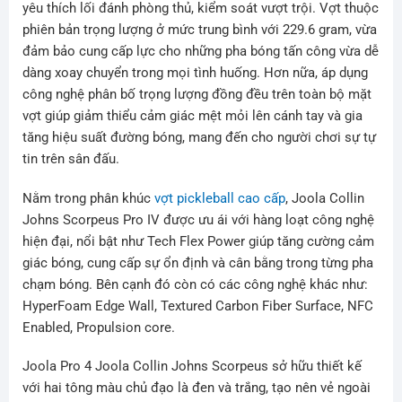
yêu thích lối đánh phòng thủ, kiểm soát vượt trội. Vợt thuộc
phiên bản trọng lượng ở mức trung bình với 229.6 gram, vừa
đảm bảo cung cấp lực cho những pha bóng tấn công vừa dễ
dàng xoay chuyển trong mọi tình huống. Hơn nữa, áp dụng
công nghệ phân bố trọng lượng đồng đều trên toàn bộ mặt
vợt giúp giảm thiểu cảm giác mệt mỏi lên cánh tay và gia
tăng hiệu suất đường bóng, mang đến cho người chơi sự tự
tin trên sân đấu.
Nằm trong phân khúc
vợt pickleball cao cấp
, Joola Collin
Johns Scorpeus Pro IV được ưu ái với hàng loạt công nghệ
hiện đại, nổi bật như Tech Flex Power giúp tăng cường cảm
giác bóng, cung cấp sự ổn định và cân bằng trong từng pha
chạm bóng. Bên cạnh đó còn có các công nghệ khác như:
HyperFoam Edge Wall, Textured Carbon Fiber Surface, NFC
Enabled, Propulsion core.
Joola Pro 4 Joola Collin Johns Scorpeus sở hữu thiết kế
với hai tông màu chủ đạo là đen và trắng, tạo nên vẻ ngoài