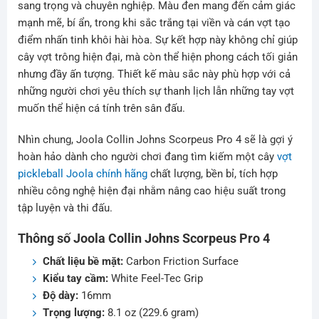
sang trọng và chuyên nghiệp. Màu đen mang đến cảm giác
mạnh mẽ, bí ẩn, trong khi sắc trắng tại viền và cán vợt tạo
điểm nhấn tinh khôi hài hòa. Sự kết hợp này không chỉ giúp
cây vợt trông hiện đại, mà còn thể hiện phong cách tối giản
nhưng đầy ấn tượng. Thiết kế màu sắc này phù hợp với cả
những người chơi yêu thích sự thanh lịch lẫn những tay vợt
muốn thể hiện cá tính trên sân đấu.
Nhìn chung, Joola Collin Johns Scorpeus Pro 4 sẽ là gợi ý
hoàn hảo dành cho người chơi đang tìm kiếm một cây
vợt
pickleball Joola chính hãng
chất lượng, bền bỉ, tích hợp
nhiều công nghệ hiện đại nhằm nâng cao hiệu suất trong
tập luyện và thi đấu.
Thông số Joola Collin Johns Scorpeus Pro 4
Chất liệu bề mặt:
Carbon Friction Surface
Kiểu tay cầm:
White Feel-Tec Grip
Độ dày:
16mm
Trọng lượng:
8.1 oz (229.6 gram)