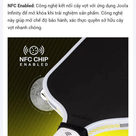
NFC Enabled:
Công nghệ kết nối cây vợt với ứng dụng Joola
Infinity để mở khóa khi trải nghiệm sản phẩm. Công nghệ
này giúp mở chế độ bảo hành, xác thực quyền sở hữu cây
vợt nhanh chóng.