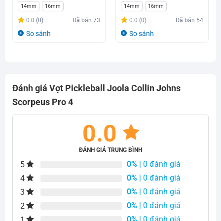
Giá
Giá
Giá
Giá
14mm
16mm
14mm
16mm
gốc
hiện
gốc
hiện
0.0 (0)
Đã bán
73
0.0 (0)
Đã bán
54
là:
tại
là:
tại
So sánh
So sánh
7.800.000₫.
là:
7.800.000₫.
là:
6.500.000₫.
6.500.000₫.
Đánh giá Vợt Pickleball Joola Collin Johns
Scorpeus Pro 4
0.0
ĐÁNH GIÁ TRUNG BÌNH
0%
| 0 đánh giá
5
0%
| 0 đánh giá
4
0%
| 0 đánh giá
3
0%
| 0 đánh giá
2
0%
| 0 đánh giá
1