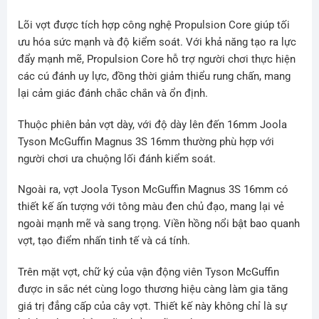
Lõi vợt được tích hợp công nghệ Propulsion Core giúp tối
ưu hóa sức mạnh và độ kiểm soát. Với khả năng tạo ra lực
đẩy mạnh mẽ, Propulsion Core hỗ trợ người chơi thực hiện
các cú đánh uy lực, đồng thời giảm thiểu rung chấn, mang
lại cảm giác đánh chắc chắn và ổn định.
Thuộc phiên bản vợt dày, với độ dày lên đến 16mm Joola
Tyson McGuffin Magnus 3S 16mm thường phù hợp với
người chơi ưa chuộng lối đánh kiểm soát.
Ngoài ra, vợt Joola Tyson McGuffin Magnus 3S 16mm có
thiết kế ấn tượng với tông màu đen chủ đạo, mang lại vẻ
ngoài mạnh mẽ và sang trọng. Viền hồng nổi bật bao quanh
vợt, tạo điểm nhấn tinh tế và cá tính.
Trên mặt vợt, chữ ký của vận động viên Tyson McGuffin
được in sắc nét cùng logo thương hiệu càng làm gia tăng
giá trị đẳng cấp của cây vợt. Thiết kế này không chỉ là sự