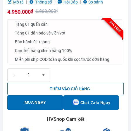
Được
Mô tả
Thông số
Hỏi Đáp
So sánh
xếp
6.800.000
₫
4.950.000
₫
hạng
0.0
Giá
Giá
QUÀ TẶNG
5
Tặng 01 quấn cán
gốc
hiện
sao
Tặng 01 dán bảo vệ viền vợt
là:
tại
Bảo hành 01 tháng
6.800.000₫.
là:
4.950.000₫.
Cam kết hàng chính hãng 100%
Miễn phí ship COD toàn quốc khi cọc trước đơn hàng
Vợt Pickleball Joola Tyson McGuffin Magnus 3S 16mm số lượng
THÊM VÀO GIỎ HÀNG
MUA NGAY
Chat Zalo Ngay
HVShop Cam kết