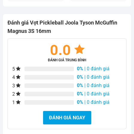
5.500.000₫.
là:
7.800.000₫.
là:
4.700.000₫.
4.700.000₫.
Đánh giá Vợt Pickleball Joola Tyson McGuffin
Magnus 3S 16mm
0.0
ĐÁNH GIÁ TRUNG BÌNH
0%
| 0 đánh giá
5
0%
| 0 đánh giá
4
0%
| 0 đánh giá
3
0%
| 0 đánh giá
2
0%
| 0 đánh giá
1
ĐÁNH GIÁ NGAY