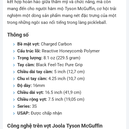
kết hợp hoàn hảo giữa thẩm mỹ và chức năng, mà còn
mang đến cho người hâm mộ Tyson McGuffin, cơ hội trải
nghiệm một dòng sản phẩm mang nét đặc trưng của một
trong những ngôi sao nổi tiếng trong làng pickleball.
Thông số
Bề mặt vợt:
Charged Carbon
Cấu trúc lõi:
Reactive Honeycomb Polymer
Trọng lượng:
8.1 oz (229.5 gram)
Tay cầm:
Black Feel-Tec Pure Grip
Chiều dài tay cầm:
5 inch (12,7 cm)
Chu vi tay cầm:
4.25 inch (10,7 cm)
Độ dày:
16mm
Chiều dài vợt:
16.5 inch (41,9 cm)
Chiều rộng vợt:
7.5 inch (19,05 cm)
Series:
3S
USAP:
Được chấp nhận
Công nghệ trên vợt Joola Tyson McGuffin