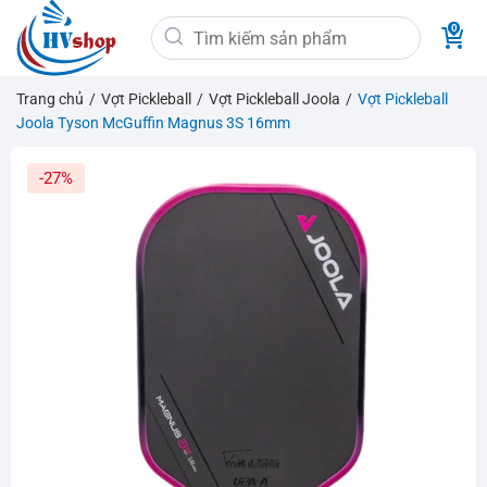
Bỏ
Tìm
qua
kiếm:
nội
dung
Trang chủ
/
Vợt Pickleball
/
Vợt Pickleball Joola
/
Vợt Pickleball
Joola Tyson McGuffin Magnus 3S 16mm
-27%