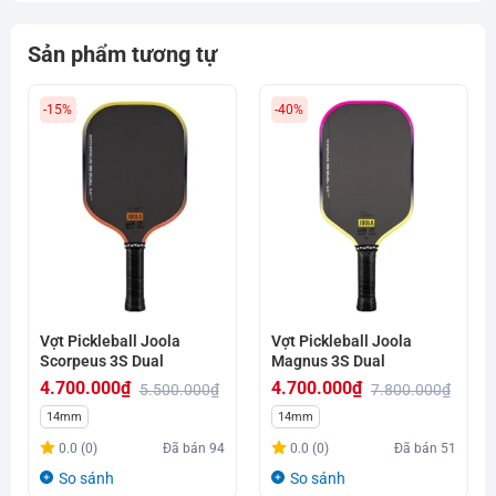
Sản phẩm tương tự
-15%
-40%
Vợt Pickleball Joola
Vợt Pickleball Joola
Scorpeus 3S Dual
Magnus 3S Dual
4.700.000
₫
4.700.000
₫
5.500.000
₫
7.800.000
₫
Giá
Giá
Giá
Giá
14mm
14mm
gốc
hiện
gốc
hiện
0.0 (0)
Đã bán
94
0.0 (0)
Đã bán
51
là:
tại
là:
tại
So sánh
So sánh