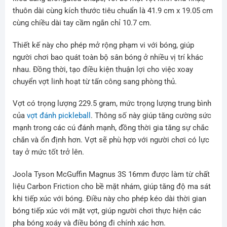
thuôn dài cùng kích thước tiêu chuẩn là 41.9 cm x 19.05 cm
cùng chiều dài tay cầm ngắn chỉ 10.7 cm.
Thiết kế này cho phép mở rộng phạm vi với bóng, giúp
người chơi bao quát toàn bộ sân bóng ở nhiều vị trí khác
nhau. Đồng thời, tạo điều kiện thuận lợi cho việc xoay
chuyển vợt linh hoạt từ tấn công sang phòng thủ.
Vợt có trọng lượng 229.5 gram, mức trọng lượng trung bình
của
vợt đánh pickleball
. Thông số này giúp tăng cường sức
mạnh trong các cú đánh mạnh, đồng thời gia tăng sự chắc
chắn và ổn định hơn. Vợt sẽ phù hợp với người chơi có lực
tay ở mức tốt trở lên.
Joola Tyson McGuffin Magnus 3S 16mm được làm từ chất
liệu Carbon Friction cho bề mặt nhám, giúp tăng độ ma sát
khi tiếp xúc với bóng. Điều này cho phép kéo dài thời gian
bóng tiếp xúc với mặt vợt, giúp người chơi thực hiện các
pha bóng xoáy và điều bóng đi chính xác hơn.