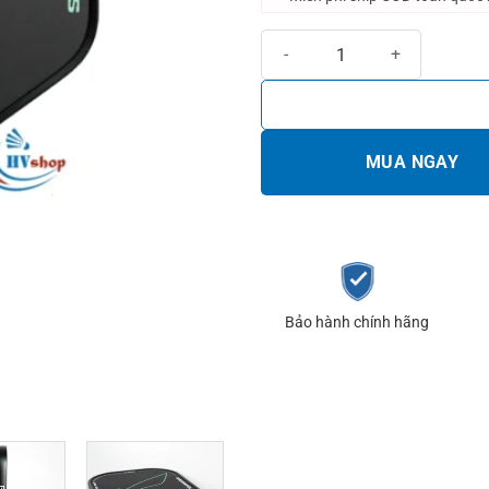
Vợt Pickleball Lining Hyper Cont
MUA NGAY
Bảo hành chính hãng