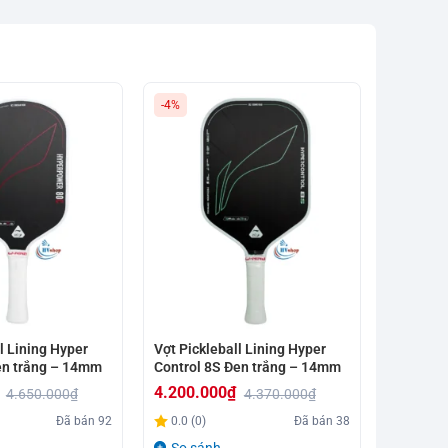
-4%
-11%
l Lining Hyper
Vợt Pickleball Lining Hyper
Vợt Pick
en trắng – 14mm
Control 8S Đen trắng – 14mm
Control 
4.200.000
₫
3.850.
4.650.000
₫
4.370.000
₫
Giá
Giá
Giá
Giá
Đã bán
92
0.0 (0)
Đã bán
38
0.0 (0)
gốc
hiện
gốc
hiện