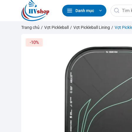
Bỏ
Tìm
qua
Danh mục
kiếm:
nội
dung
Trang chủ
/
Vợt Pickleball
/
Vợt Pickleball Lining
/
Vợt Pickl
-10%