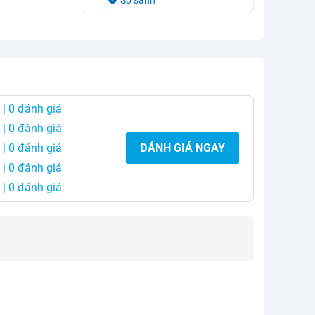
So sánh
So sá
là:
tại
là:
tại
4.370.000₫.
là:
4.350.0
là:
4.200.000₫.
3.850.0
| 0 đánh giá
| 0 đánh giá
| 0 đánh giá
ĐÁNH GIÁ NGAY
| 0 đánh giá
| 0 đánh giá