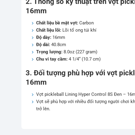
2. Thông số kỹ thuật trên vợt pic
16mm
Chất liệu bề mặt vợt:
Carbon
Chất liệu lõi:
Lõi tổ ong túi khí
Độ dày:
16mm
Độ dài:
40.8cm
Trọng lượng:
8.0oz (227 gram)
Chu vi tay cầm:
4 1/4“ (10.7 cm)
3. Đối tượng phù hợp với vợt pick
16mm
Vợt pickleball Lining Hyper Control 8S Đen – 16
Vợt sẽ phù hợp với nhiều đối tượng người chơi kh
trở lên.