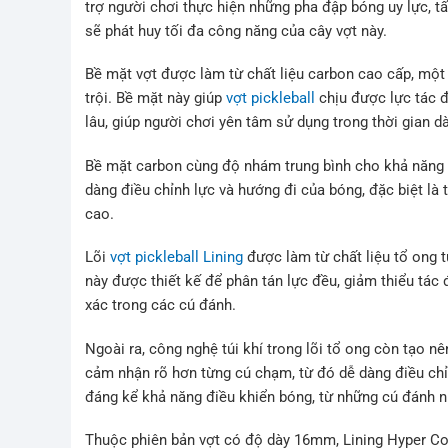
trợ người chơi thực hiện những pha đập bóng uy lực, 
sẽ phát huy tối đa công năng của cây vợt này.
Bề mặt vợt được làm từ chất liệu carbon cao cấp, một
trội. Bề mặt này giúp
vợt pickleball
chịu được lực tác 
lâu, giúp người chơi yên tâm sử dụng trong thời gian d
Bề mặt carbon cùng độ nhám trung bình cho khả năng k
dàng điều chỉnh lực và hướng đi của bóng, đặc biệt là 
cao.
Lõi
vợt pickleball Lining
được làm từ chất liệu tổ ong t
này được thiết kế để phân tán lực đều, giảm thiểu tác
xác trong các cú đánh.
Ngoài ra, công nghệ túi khí trong lõi tổ ong còn tạo n
cảm nhận rõ hơn từng cú chạm, từ đó dễ dàng điều chỉnh
đáng kể khả năng điều khiển bóng, từ những cú đánh n
Thuộc phiên bản vợt có độ dày 16mm, Lining Hyper Co