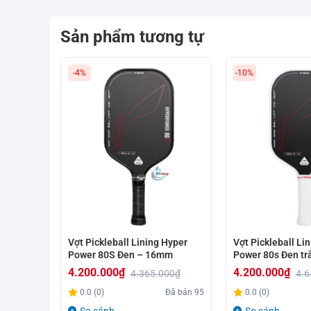
Sản phẩm tương tự
-4%
-10%
Vợt Pickleball Lining Hyper
Vợt Pickleball Li
Power 80S Đen – 16mm
Power 80s Đen t
4.200.000
₫
4.200.000
₫
4.365.000
₫
4.6
Giá
Giá
Giá
Giá
0.0 (0)
Đã bán
95
0.0 (0)
gốc
hiện
gốc
hiện