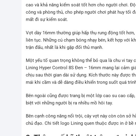
cao và khả năng kiểm soát tốt hơn cho người chơi. Độ
công và phòng thủ, cho phép người chơi phát huy tối 
mất đi sự kiểm soát.
Vợt dày 16mm thường giúp hấp thụ rung động tốt hơn, 
liên tục. Những cú chạm bóng nhạy bén, kết hợp với khả
trận đấu, nhất là khi gặp đối thủ mạnh.
Một yếu tố quan trọng không thể bỏ qua là chu vi tay c
Lining Hyper Control 8S Đen – 16mm mang lại cảm gi
chịu sau thời gian dài sử dụng. Kích thước này được th
mái khi cầm và dễ dàng điều khiển trong suốt quá trìn
Bên ngoài cũng được trang bị một lớp cao su cao cấp, c
biệt với những người bị ra nhiều mồ hôi tay.
Bên cạnh công năng nổi trội, cây vợt này còn còn sở 
chủ đạo. Chi tiết logo Lining quen thuộc được in ở bề 