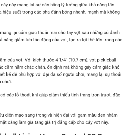
 dày này mang lại sự cân bằng lý tưởng giữa khả năng tấn
đa hiệu suất trong các pha đánh bóng nhanh, mạnh mà không
mang lại cảm giác thoải mái cho tay vợt sau những cú đánh
 năng giảm lực tác động của vợt, tạo ra lợi thế lớn trong các
ầm của vợt. Với kích thước 4 1/4″ (10.7 cm), vợt pickleball
ác cầm nắm chắc chắn, ổn định mà không gây cảm giác khó
iết kế để phù hợp với đại đa số người chơi, mang lại sự thoải
h chơi.
ó các lỗ thoát khí giúp giảm thiểu tình trạng trơn trượt, đặc
hữu diện mạo sang trọng và hiện đại với gam màu đen nhám
mặt càng làm gia tăng giá trị đẳng cấp cho cây vợt này.