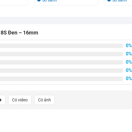
So sánh
So sánh
là:
tại
là:
tại
4.650.000₫.
là:
4.650.000₫.
là:
4.150.000₫.
4.150.000₫.
ol 8S Đen – 16mm
0%
0%
0%
0%
0%
Có video
Có ảnh