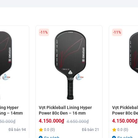
-11%
-11%
ning Hyper
Vợt Pickleball Lining Hyper
Vợt Picklebal
rắng – 14mm
Power 80c Đen – 16 mm
Power 80c Đ
4.150.000
₫
4.150.000
₫
50.000
₫
4.650.000
₫
Giá
Giá
Giá
Giá
Đã bán
94
0.0 (0)
Đã bán
21
0.0 (0)
gốc
hiện
gốc
hiện