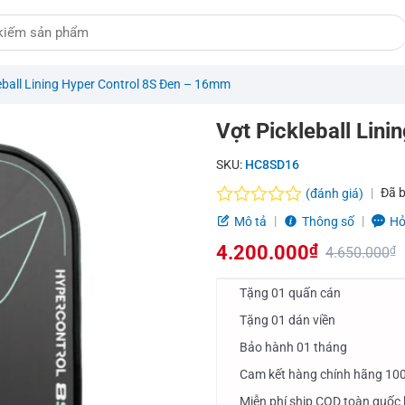
eball Lining Hyper Control 8S Đen – 16mm
Vợt Pickleball Lin
SKU:
HC8SD16
Đã 
(đánh giá)
Được
Mô tả
Thông số
Hỏ
xếp
4.200.000
₫
hạng
4.650.000
₫
0.0
Giá
Giá
5
Tặng 01 quấn cán
sao
gốc
hiện
Tặng 01 dán viền
là:
tại
Bảo hành 01 tháng
4.650.000₫.
là:
Cam kết hàng chính hãng 10
4.200.000₫.
Miễn phí ship COD toàn quốc 