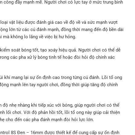
tấn công đầy mạnh mẽ. Người chơi có lực tay ở mức trung bình
 loại vật liệu được đánh giá cao về độ về và sức mạnh vượt
động lớn từ các cú đánh mạnh, đồng thời mang đến độ bền dài
ài mà không lo lắng về việc bị hư hỏng.
iểm soát bóng tốt, tạo xoáy hiệu quả. Người chơi có thể dễ
trong các pha xử lý bóng tinh tế hoặc đòi hỏi độ chính xác
úi khí mang lại sự ổn định cao trong từng cú đánh. Lõi tổ ong
 động mạnh lên tay người chơi, đồng thời giúp tăng độ chính
ên độ nhẹ nhàng khi tiếp xúc với bóng, giúp người chơi có thể
 lối chơi. Với độ phản hồi tốt, lõi tổ ong này giúp cải thiện
hẹ cho đến các pha đánh mạnh đòi hỏi lực lớn.
ntrol 8S Đen – 16mm được thiết kế để cung cấp sự ổn định