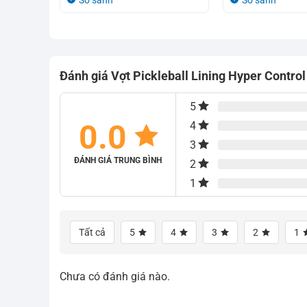
So sánh
So sánh
là:
tại
là:
tại
4.365.000₫.
là:
4.650.000₫.
là:
4.200.000₫.
4.200.000₫.
Đánh giá Vợt Pickleball Lining Hyper Contr
5
0.0
4
3
ĐÁNH GIÁ TRUNG BÌNH
2
1
Tất cả
5
4
3
2
1
Chưa có đánh giá nào.