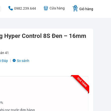
Cửa hàng
0982.239.644
Giỏ hàng
ing Hyper Control 8S Đen – 16mm
bán
41
i Đáp
So sánh
QUÀ TẶNG
0%
khi cọc trước đơn hàng