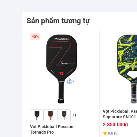
Sản phẩm tương tự
-45%
Vợt Pickleball Pa
+1
Signature SN101
2.850.000
₫
Vợt Pickleball Passion
Tornado Pro
0.0 (0)