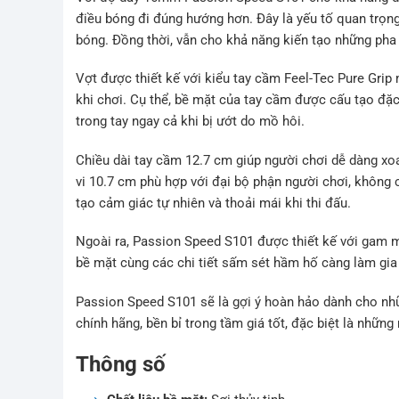
điều bóng đi đúng hướng hơn. Đây là yếu tố quan trọn
bóng. Đồng thời, vẫn cho khả năng kiến tạo những pha
Vợt được thiết kế với kiểu tay cầm Feel-Tec Pure Gri
khi chơi. Cụ thể, bề mặt của tay cầm được cấu tạo đặ
trong tay ngay cả khi bị ướt do mồ hôi.
Chiều dài tay cầm 12.7 cm giúp người chơi dễ dàng xoa
vi 10.7 cm phù hợp với đại bộ phận người chơi, không 
tạo cảm giác tự nhiên và thoải mái khi thi đấu.
Ngoài ra, Passion Speed S101 được thiết kế với gam mà
bề mặt cùng các chi tiết sấm sét hầm hố càng làm gia
Passion Speed S101 sẽ là gợi ý hoàn hảo dành cho n
chính hãng, bền bỉ trong tầm giá tốt, đặc biệt là nhữn
Thông số