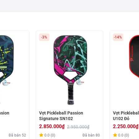
-3%
-14%
ssion
Vợt Pickleball Passion
Vợt Picklebal
Signature SN102
U102 Đỏ
2.850.000
₫
2.250.000
₫
2.950.000
₫
Giá
Giá
Giá
Giá
Đã bán
52
0.0 (0)
Đã bán
80
0.0 (0)