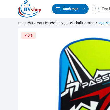
Bỏ
Tìm
qua
Danh mục
kiếm:
nội
dung
Trang chủ
/
Vợt Pickleball
/
Vợt Pickleball Passion
/
Vợt Pic
-10%