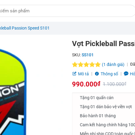
kleball Passion Speed S101
Vợt Pickleball Pas
SKU:
SS101
Đã
(
1
đánh giá)
5.0
1
trên 5
Mô tả
Thông số
Hỏ
dựa trên
990.000
₫
đánh giá
1.100.000
₫
Giá
Giá
Tặng 01 quấn cán
gốc
hiện
Tặng 01 dán bảo vệ viền vợt
là:
tại
Bảo hành 01 tháng
1.100.000₫.
là:
Cam kết hàng chính hãng 10
990.000₫.
Miễn phí ship COD toàn quốc 