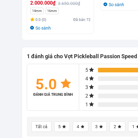
2.000.000
₫
3.650.000
₫
So sánh
Giá
Giá
14mm
16mm
gốc
hiện
0.0 (0)
Đã bán
72
là:
tại
So sánh
3.650.000₫.
là:
2.000.000₫.
1 đánh giá cho
Vợt Pickleball Passion Speed
5
5.0
4
3
ĐÁNH GIÁ TRUNG BÌNH
2
1
Tất cả
5
4
3
2
1