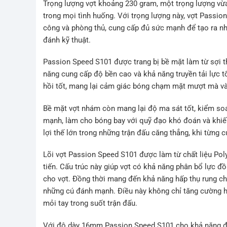
Trọng lượng vợt khoảng 230 gram, một trọng lượng vừa
trong mọi tình huống. Với trọng lượng này, vợt Passi
công và phòng thủ, cung cấp đủ sức mạnh để tạo ra n
đánh kỹ thuật.
Passion Speed S101 được trang bị bề mặt làm từ sợi thủ
năng cung cấp độ bền cao và khả năng truyền tải lực tố
hồi tốt, mang lại cảm giác bóng chạm mặt mượt mà và
Bề mặt vợt nhám còn mang lại độ ma sát tốt, kiểm soát
mạnh, làm cho bóng bay với quỹ đạo khó đoán và khiến
lợi thế lớn trong những trận đấu căng thẳng, khi từng 
Lõi vợt Passion Speed S101 được làm từ chất liệu Pol
tiến. Cấu trúc này giúp vợt có khả năng phân bổ lực đồ
cho vợt. Đồng thời mang đến khả năng hấp thụ rung chấ
những cú đánh mạnh. Điều này không chỉ tăng cường hi
mỏi tay trong suốt trận đấu.
Với độ dày 16mm Passion Speed S101 cho khả năng đá