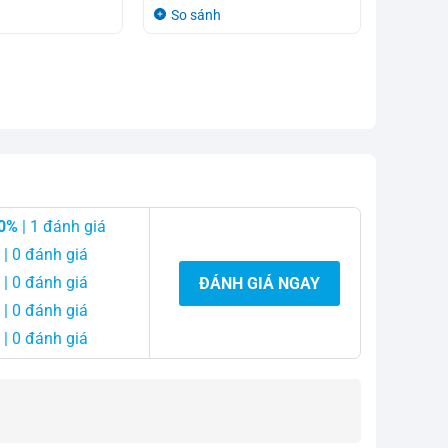
gốc
hiện
gốc
hiện
So sánh
So sá
là:
tại
là:
tại
2.630.000₫.
là:
850.000
là:
2.250.000₫.
750.000
0%
| 1 đánh giá
| 0 đánh giá
| 0 đánh giá
ĐÁNH GIÁ NGAY
| 0 đánh giá
| 0 đánh giá