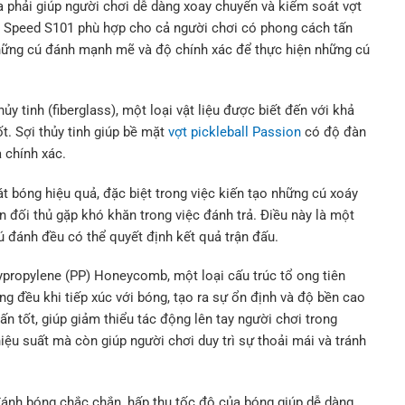
 phải giúp người chơi dễ dàng xoay chuyển và kiểm soát vợt
on Speed S101 phù hợp cho cả người chơi có phong cách tấn
hững cú đánh mạnh mẽ và độ chính xác để thực hiện những cú
y tinh (fiberglass), một loại vật liệu được biết đến với khả
t. Sợi thủy tinh giúp bề mặt
vợt pickleball Passion
có độ đàn
 chính xác.
 bóng hiệu quả, đặc biệt trong việc kiến tạo những cú xoáy
 đối thủ gặp khó khăn trong việc đánh trả. Điều này là một
cú đánh đều có thể quyết định kết quả trận đấu.
ypropylene (PP) Honeycomb, một loại cấu trúc tổ ong tiên
ng đều khi tiếp xúc với bóng, tạo ra sự ổn định và độ bền cao
n tốt, giúp giảm thiểu tác động lên tay người chơi trong
ệu suất mà còn giúp người chơi duy trì sự thoải mái và tránh
nh bóng chắc chắn, hấp thu tốc độ của bóng giúp dễ dàng