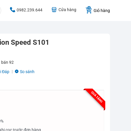
Cửa hàng
0982.239.644
Giỏ hàng
sion Speed S101
 bán
92
i Đáp
So sánh
QUÀ TẶNG
0%
khi cọc trước đơn hàng