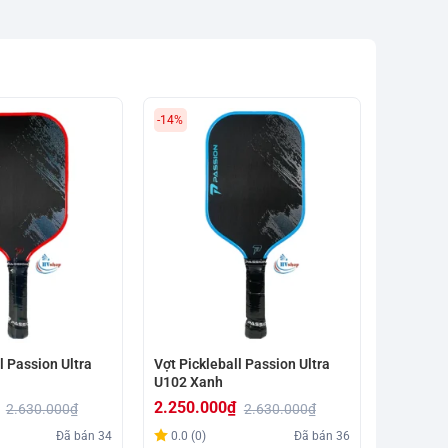
-14%
-12%
l Passion Ultra
Vợt Pickleball Passion Ultra
Vợt Pick
U102 Xanh
H102
2.250.000
₫
750.00
2.630.000
₫
2.630.000
₫
Giá
Giá
Giá
Giá
Đã bán
34
0.0 (0)
Đã bán
36
0.0 (0)