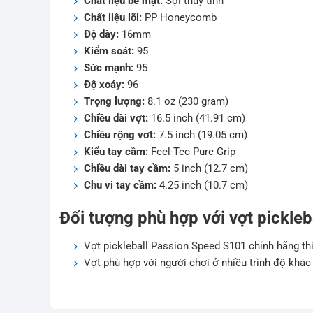
Chất liệu bề mặt:
Sợi thủy tinh
Chất liệu lõi:
PP Honeycomb
Độ dày:
16mm
Kiểm soát:
95
Sức mạnh:
95
Độ xoáy:
96
Trọng lượng:
8.1 oz (230 gram)
Chiều dài vợt:
16.5 inch (41.91 cm)
Chiều rộng vơt:
7.5 inch (19.05 cm)
Kiểu tay cầm:
Feel-Tec Pure Grip
Chiều dài tay cầm:
5 inch (12.7 cm)
Chu vi tay cầm:
4.25 inch (10.7 cm)
Đối tượng phù hợp với vợt pickle
Vợt pickleball Passion Speed S101 chính hãng thi
Vợt phù hợp với người chơi ở nhiều trình độ khác