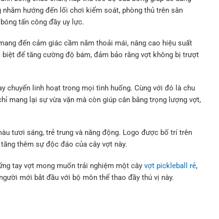
g nhằm hướng đến lối chơi kiểm soát, phòng thủ trên sân
 bóng tấn công đầy uy lực.
p mang đến cảm giác cầm nắm thoải mái, nâng cao hiệu suất
c biệt để tăng cường độ bám, đảm bảo rằng vợt không bị trượt
y chuyển linh hoạt trong mọi tình huống. Cùng với đó là chu
chỉ mang lại sự vừa vặn mà còn giúp cân bằng trọng lượng vợt,
u tươi sáng, trẻ trung và năng động. Logo được bố trí trên
 tăng thêm sự độc đáo của cây vợt này.
hững tay vợt mong muốn trải nghiệm một cây
vợt pickleball rẻ
,
g người mới bắt đầu với bộ môn thể thao đầy thú vị này.