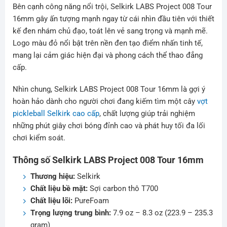
Bên cạnh công năng nổi trội, Selkirk LABS Project 008 Tour
16mm gây ấn tượng mạnh ngay từ cái nhìn đầu tiên với thiết
kế đen nhám chủ đạo, toát lên vẻ sang trọng và mạnh mẽ.
Logo màu đỏ nổi bật trên nền đen tạo điểm nhấn tinh tế,
mang lại cảm giác hiện đại và phong cách thể thao đẳng
cấp.
Nhìn chung, Selkirk LABS Project 008 Tour 16mm là gợi ý
hoàn hảo dành cho người chơi đang kiếm tìm một cây
vợt
pickleball Selkirk cao cấp
, chất lượng giúp trải nghiệm
những phút giây chơi bóng đỉnh cao và phát huy tối đa lối
chơi kiểm soát.
Thông số Selkirk LABS Project 008 Tour 16mm
Thương hiệu:
Selkirk
Chất liệu bề mặt:
Sợi carbon thô T700
Chất liệu lõi:
PureFoam
Trọng lượng trung bình:
7.9 oz – 8.3 oz (223.9 – 235.3
gram)