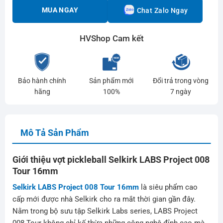
MUA NGAY
Chat Zalo Ngay
HVShop Cam kết
Bảo hành chính
Sản phẩm mới
Đổi trả trong vòng
hãng
100%
7 ngày
Mô Tả Sản Phẩm
Giới thiệu vợt pickleball Selkirk LABS Project 008
Tour 16mm
Selkirk LABS Project 008 Tour 16mm
là siêu phẩm cao
cấp mới được nhà Selkirk cho ra mắt thời gian gần đây.
Nằm trong bộ sưu tập Selkirk Labs series, LABS Project
008 Tour không chỉ kế thừa những công nghệ đỉnh cao mà