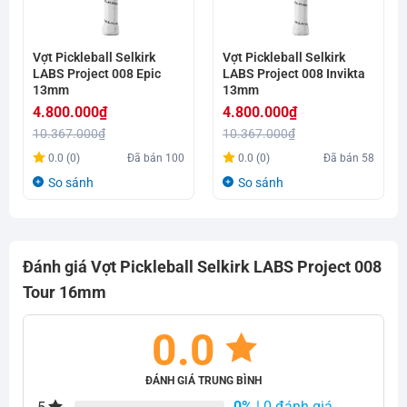
Vợt Pickleball Selkirk
Vợt Pickleball Selkirk
LABS Project 008 Epic
LABS Project 008 Invikta
13mm
13mm
4.800.000
₫
4.800.000
₫
10.367.000
₫
10.367.000
₫
Giá
Giá
Giá
Giá
0.0 (0)
Đã bán
100
0.0 (0)
Đã bán
58
gốc
hiện
gốc
hiện
So sánh
So sánh
là:
tại
là:
tại
10.367.000₫.
là:
10.367.000₫.
là:
4.800.000₫.
4.800.000₫.
Đánh giá Vợt Pickleball Selkirk LABS Project 008
Tour 16mm
0.0
ĐÁNH GIÁ TRUNG BÌNH
0%
| 0 đánh giá