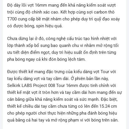
Độ dày lõi vợt 16mm mang đến khả năng kiểm soát vượt
trội cùng độ chính xác cao. Kết hợp cùng sợi carbon thô
T700 cung cấp bề mặt nhám cho phép duy trì quỹ đạo xoáy
có được bóng, spin hiệu quả.
Chưa dừng lại ở đó, công nghệ cấu trúc tạo hình nhiệt với
lớp thành xốp bổ sung bao quanh chu vi nhằm mở rộng tối
ưu tiết diện điểm ngọt, duy trì hiệu suất ổn định trên từng
pha bóng ngay cả khi đón bóng lệch tâm.
Được thiết kế mang đặc trưng của kiểu dáng vợt Tour với
tay kiểu dáng vợt và tay cầm dài. Ở phiên bản lần này,
Selkirk LABS Project 008 Tour 16mm được tinh chỉnh với
thiết kế mặt vợt ít tròn hơn và tay cầm dài hơn mang đến sự
cân bằng giữa khả năng kiểm soát và sức mạnh. Đặc biệt,
thiết kế chiều dài tay cầm chưa từng có lên đến 15.24 cm
cho phép người chơi thực hiện những pha đánh bóng hiệu
quả bằng cả hai tay và mở rộng phạm vi với bóng trên sân.