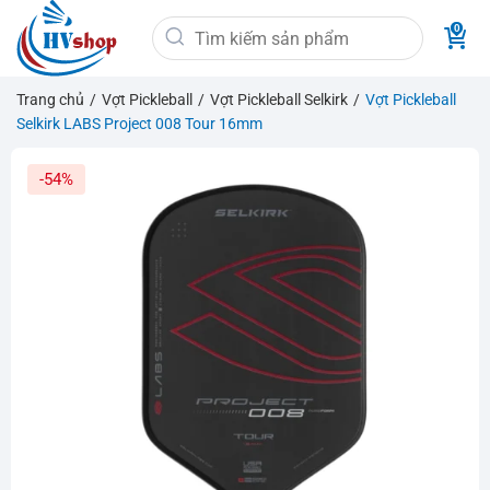
Bỏ
Tìm
qua
kiếm:
nội
dung
Trang chủ
/
Vợt Pickleball
/
Vợt Pickleball Selkirk
/
Vợt Pickleball
Selkirk LABS Project 008 Tour 16mm
-54%