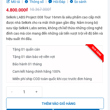
Được
Mô tả
Thông số
Hỏi Đáp
So sánh
xếp
10.367.000
₫
4.800.000
₫
hạng
0.0
Giá
Giá
Selkirk LABS Project 008 Tour 16mm là siêu phẩm cao cấp mới
5
gốc
hiện
được nhà Selkirk cho ra mắt thời gian gần đây. Nằm trong bộ
sao
sưu tập Selkirk Labs series, không chỉ kế thừa những công nghệ
là:
tại
đỉnh cao mà còn mang đến những cải tiến vượt trội về độ bền và
10.367.000₫.
là:
hiệu suất thi đấu.
4.800.000₫.
QUÀ TẶNG
Tặng 01 quấn cán
Tặng 01 dán bảo vệ viền vợt
Bảo hành 01 tháng
Cam kết hàng chính hãng 100%
Miễn phí ship COD toàn quốc khi cọc trước đơn hàng
Vợt Pickleball Selkirk LABS Project 008 Tour 16mm số lượng
THÊM VÀO GIỎ HÀNG