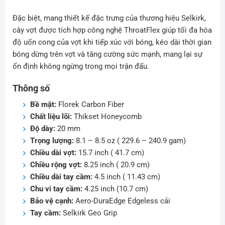
Đặc biệt, mang thiết kế đặc trưng của thương hiệu Selkirk,
cây vợt được tích hợp công nghệ ThroatFlex giúp tối đa hóa
độ uốn cong của vợt khi tiếp xúc với bóng, kéo dài thời gian
bóng dừng trên vợt và tăng cường sức mạnh, mang lại sự
ổn định không ngừng trong mọi trận đấu.
Thông số
Bề mặt:
Florek Carbon Fiber
Chất liệu lõi:
Thikset Honeycomb
Độ dày:
20 mm
Trọng lượng:
8.1 – 8.5 oz ( 229.6 – 240.9 gam)
Chiều dài vợt:
15.7 inch ( 41.7 cm)
Chiều rộng vợt:
8.25 inch ( 20.9 cm)
Chiều dài tay cầm:
4.5 inch ( 11.43 cm)
Chu vi tay cầm:
4.25 inch (10.7 cm)
Bảo vệ cạnh:
Aero-DuraEdge Edgeless cải
Tay cầm:
Selkirk Geo Grip