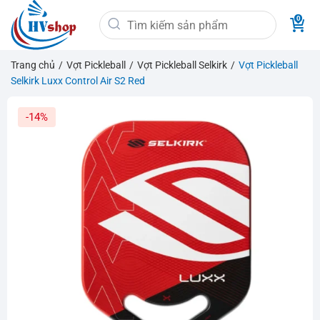
Bỏ
Tìm
qua
kiếm:
nội
dung
Trang chủ
/
Vợt Pickleball
/
Vợt Pickleball Selkirk
/
Vợt Pickleball
Selkirk Luxx Control Air S2 Red
-14%