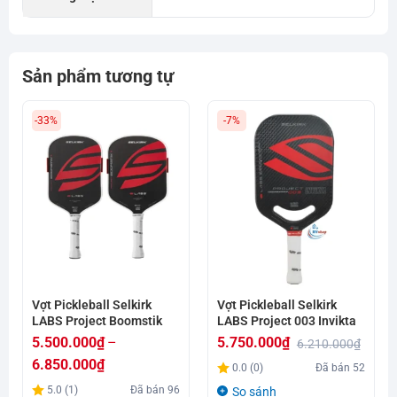
Sản phẩm tương tự
-33%
-7%
Vợt Pickleball Selkirk
Vợt Pickleball Selkirk
LABS Project Boomstik
LABS Project 003 Invikta
5.500.000
₫
–
5.750.000
₫
6.210.000
₫
Giá
Giá
6.850.000
₫
0.0 (0)
Đã bán
52
gốc
hiện
Khoảng
5.0 (1)
Đã bán
96
So sánh