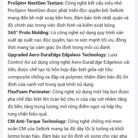
ProSpin+ NextGen Texture:
Công nghệ kết cấu siêu nhỏ
ProSpin+ NextGen được phát triển độc quyền bởi Selkirk
mang đến bề mặt xoáy bền hơn, đảm bảo tính nhất quán và
độ chính xác trong việc định hình và kiểm soát bóng.
360° Proto Molding:
Là công nghệ sử dụng quy trình sản
xuất áp suất cao độc quyền, tạo ra sức mạnh tối ưu, đồng
thời mang lại cảm giác ổn định trong mỗi cú đánh.
Upgraded Aero-DuraEdge Edgeless Technology:
Luxx
Control Air sử dụng công nghệ Aero-DuraEdge Edgeless cải
tiến, được chế tạo từ hỗn hợp đặc biệt giữa vật liệu
composite chống va đập và polymer, nhằm đảm bảo độ ổn
định của cạnh vợt trong quá trình sử dụng.
FlexFoam Perimeter:
Công nghệ sử dụng một lớp bọt được
pha chế đặc biệt lên toàn bộ chu vi của cây vợt nhằm tăng
độ bền, tăng trọng lượng, mở rộng điểm ngọt và hấp thụ
rung chấn hiệu quả.
CM Anti-Torque Technology:
Công nghệ chống mô-men
xoắn CM của Selkirk mang lai độ dày lõi lý tưởng và khối
lượng hoàn hảo, đảm bảo sự ổn định vô song cho các pha