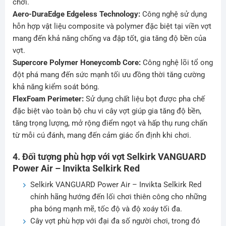
chơi.
Aero-DuraEdge Edgeless Technology:
Công nghệ sử dụng
hỗn hợp vật liệu composite và polymer đặc biệt tại viền vợt
mang đến khả năng chống va đập tốt, gia tăng độ bền của
vợt.
Supercore Polymer Honeycomb Core:
Công nghệ lõi tổ ong
đột phá mang đến sức mạnh tối ưu đồng thời tăng cường
khả năng kiểm soát bóng.
FlexFoam Perimeter:
Sử dụng chất liệu bọt được pha chế
đặc biệt vào toàn bộ chu vi cây vợt giúp gia tăng độ bền,
tăng trọng lượng, mở rộng điểm ngọt và hấp thụ rung chấn
từ mỗi cú đánh, mang đến cảm giác ổn định khi chơi.
4. Đối tượng phù hợp với vợt Selkirk VANGUARD
Power Air – Invikta Selkirk Red
Selkirk VANGUARD Power Air – Invikta Selkirk Red
chính hãng hướng đến lối chơi thiên công cho những
pha bóng mạnh mẽ, tốc độ và độ xoáy tối đa.
Cây vợt phù hợp với đại đa số người chơi, trong đó