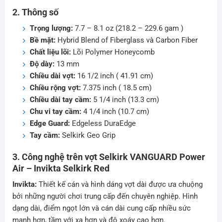
2. Thông số
Trọng lượng:
7.7 – 8.1 oz (218.2 – 229.6 gam )
Bề mặt:
Hybrid Blend of Fiberglass và Carbon Fiber
Chất liệu lõi:
Lõi Polymer Honeycomb
Độ dày:
13 mm
Chiều dài vợt:
16 1/2 inch ( 41.91 cm)
Chiều rộng vợt:
7.375 inch ( 18.5 cm)
Chiều dài tay cầm:
5 1/4 inch (13.3 cm)
Chu vi tay cầm:
4 1/4 inch (10.7 cm)
Edge Guard:
Edgeless DuraEdge
Tay cầm:
Selkirk Geo Grip
3. Công nghệ trên vợt Selkirk VANGUARD Power
Air – Invikta Selkirk Red
Invikta:
Thiết kế cán và hình dáng vợt dài được ưa chuộng
bởi những người chơi trung cấp đến chuyên nghiệp. Hình
dạng dài, điểm ngọt lớn và cán dài cung cấp nhiều sức
mạnh hơn, tầm với xa hơn và độ xoáy cao hơn.