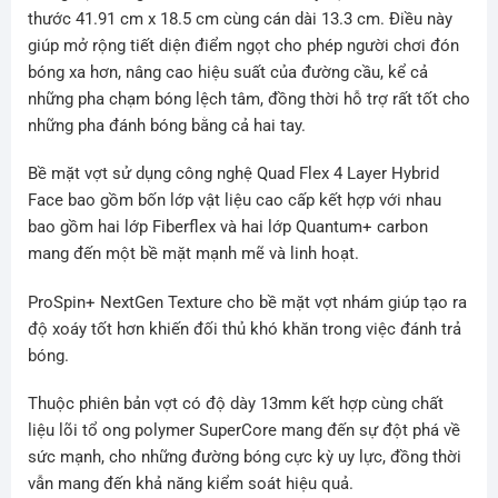
thước 41.91 cm x 18.5 cm cùng cán dài 13.3 cm. Điều này
giúp mở rộng tiết diện điểm ngọt cho phép người chơi đón
bóng xa hơn, nâng cao hiệu suất của đường cầu, kể cả
những pha chạm bóng lệch tâm, đồng thời hỗ trợ rất tốt cho
những pha đánh bóng bằng cả hai tay.
Bề mặt vợt sử dụng công nghệ Quad Flex 4 Layer Hybrid
Face bao gồm bốn lớp vật liệu cao cấp kết hợp với nhau
bao gồm hai lớp Fiberflex và hai lớp Quantum+ carbon
mang đến một bề mặt mạnh mẽ và linh hoạt.
ProSpin+ NextGen Texture cho bề mặt vợt nhám giúp tạo ra
độ xoáy tốt hơn khiến đối thủ khó khăn trong việc đánh trả
bóng.
Thuộc phiên bản vợt có độ dày 13mm kết hợp cùng chất
liệu lõi tổ ong polymer SuperCore mang đến sự đột phá về
sức mạnh, cho những đường bóng cực kỳ uy lực, đồng thời
vẫn mang đến khả năng kiểm soát hiệu quả.