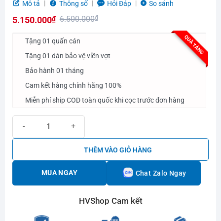
Được
Mô tả
Thông số
Hỏi Đáp
So sánh
xếp
6.500.000
₫
5.150.000
₫
hạng
0.0
Giá
Giá
QUÀ TẶNG
5
Tặng 01 quấn cán
gốc
hiện
sao
Tặng 01 dán bảo vệ viền vợt
là:
tại
Bảo hành 01 tháng
6.500.000₫.
là:
5.150.000₫.
Cam kết hàng chính hãng 100%
Miễn phí ship COD toàn quốc khi cọc trước đơn hàng
Vợt Pickleball Selkirk VANGUARD Power Air - Invikta Selkirk Red s
THÊM VÀO GIỎ HÀNG
MUA NGAY
Chat Zalo Ngay
HVShop Cam kết