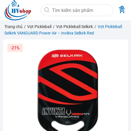
Bỏ
Tìm
qua
kiếm:
nội
dung
Trang chủ
/
Vợt Pickleball
/
Vợt Pickleball Selkirk
/
Vợt Pickleball
Selkirk VANGUARD Power Air – Invikta Selkirk Red
-21%