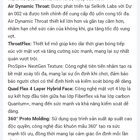
Air Dynamic Throat:
Được phát triển tại Selkirk Labs với Dự
án 002 và được tinh chỉnh để cung cấp độ uốn cong tối đa.
Air Dynamic Throat thiết kế lớn hơn và gần tay cầm hơn,
nhằm hạn chế sức cản của không khí, gia tăng tốc độ vung
vợt.
ThroatFlex:
Thiết kế mở giúp kéo dài thời gian bóng tiếp
xúc với mặt vợt và tăng cường sức mạnh, mang lại sự nhất
quán vượt trội.
ProSpin+ NextGen Texture: Công nghệ tiên tiến nhằm tạo ra
bề mặt xoáy tối đa, mang lại sự ổn định khi chơi, đảm bảo
bảo người chơi có thể định hình và kiểm soát bóng dễ dàng.
Quad Flex 4 Layer Hybrid Face:
Công nghệ mặt vợt 4 lớp là
sự kết hợp đầu tiên giữa hai lớp Fiberflex và hai lớp carbon
Quantum+, mang đến sức mạnh và khả năng kiểm soát dễ
dàng.
360° Proto Molding:
Sử dụng quy trình sản xuất áp suất cao
độc quyền, công nghệ đúc khuôn mẫu 360° tạo ra sức
mạnh tối ưu, đồng thời mang lại cảm giác ổn định mỗi lần