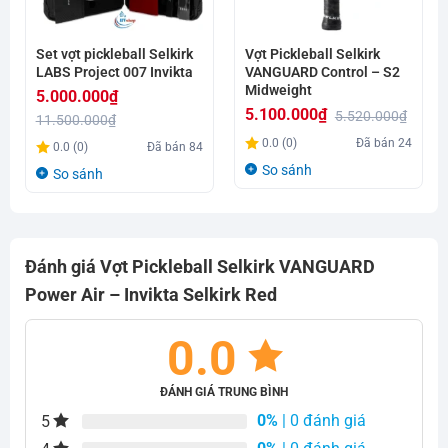
Set vợt pickleball Selkirk
Vợt Pickleball Selkirk
LABS Project 007 Invikta
VANGUARD Control – S2
Midweight
5.000.000
₫
5.100.000
₫
5.520.000
₫
11.500.000
₫
Giá
Giá
Giá
Giá
0.0 (0)
Đã bán
24
0.0 (0)
Đã bán
84
gốc
hiện
gốc
hiện
So sánh
So sánh
là:
tại
là:
tại
5.520.000₫.
là:
11.500.000₫.
là:
5.100.000₫.
5.000.000₫.
Đánh giá Vợt Pickleball Selkirk VANGUARD
Power Air – Invikta Selkirk Red
0.0
ĐÁNH GIÁ TRUNG BÌNH
0%
| 0 đánh giá
5