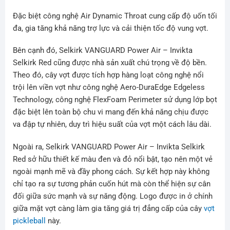
Đặc biệt công nghệ Air Dynamic Throat cung cấp độ uốn tối
đa, gia tăng khả năng trợ lực và cải thiện tốc độ vung vợt.
Bên cạnh đó, Selkirk VANGUARD Power Air – Invikta
Selkirk Red cũng được nhà sản xuất chú trọng về độ bền.
Theo đó, cây vợt được tích hợp hàng loạt công nghệ nổi
trội lên viền vợt như công nghệ Aero-DuraEdge Edgeless
Technology, công nghệ FlexFoam Perimeter sử dụng lớp bọt
đặc biệt lên toàn bộ chu vi mang đến khả năng chịu được
va đập tự nhiên, duy trì hiệu suất của vợt một cách lâu dài.
Ngoài ra, Selkirk VANGUARD Power Air – Invikta Selkirk
Red sở hữu thiết kế màu đen và đỏ nổi bật, tạo nên một vẻ
ngoài mạnh mẽ và đầy phong cách. Sự kết hợp này không
chỉ tạo ra sự tương phản cuốn hút mà còn thể hiện sự cân
đối giữa sức mạnh và sự năng động. Logo được in ở chính
giữa mặt vợt càng làm gia tăng giá trị đẳng cấp của cây
vợt
pickleball
này.