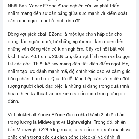
Nhật Bản. Yonex EZone được nghiên cứu và phát triển
nhằm mang đến sự cân bằng giữa sức mạnh và kiểm soát
dành cho người chơi ở mọi trình độ.
Dòng vợt pickleball EZone là một lựa chọn hấp dẫn cho
đông đảo người chơi, từ những người mới làm quen đến
những vận động viên có kinh nghiệm. Cây vợt nổi bật với
kích thước 40.1 cm x 20.09 cm, đầu vợt hình vòm và bo gọn
tại các góc. Thiết kế này mang đến tiết diện điểm ngọt lớn,
nhằm tạo lực đánh mạnh mẽ, độ chính xác cao và cảm giác
bóng chân thực hơn. Qua đó dễ dàng tiếp cận với nhiều đối
tượng người chơi, đặc biệt là những ai đang trong quá trình
hoàn thiện kỹ thuật và tìm kiếm sự ổn định trong từng cú
đánh.
Vợt pickleball Yonex EZone được chia thành 2 phiên bản
trọng lượng là
Midweight
và
Lightweight
. Trong đó, phiên
bản Midweight (229.6 kg) mang lại sự ổn định, sức mạnh và
chắc chắn trong các cú chặn bóng (blocks) và đánh lái