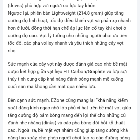
(drives) phù hợp với người có lực tay khỏe.
Ngược lại, phiên bản Lightweight (214.8 gram) giúp tăng
cường độ linh hoạt, tốc độ điều khiển vợt và phản xạ nhanh
hơn ở lưới, đồng thời hạn chế áp lực lên cổ tay khi chơi ở
cường độ cao. Vợt lý tưởng cho những người chơi ưu tiên
tốc độ, các pha volley nhanh và yêu thích những cây vợt
nhẹ.
Sức mạnh của cây vợt này được đánh giá cao nhờ bề mặt
được kết hợp giữa vật liệu HT Carbon/Graphite và lớp sợi
thủy tinh cung cấp khả năng đánh bóng mạnh mẽ xuống
cuối sân mà không cần mất quá nhiều lực.
Bên cạnh sức mạnh, EZone cũng mang lại “khả năng kiểm
soát đáng kinh ngạc nhờ lớp phủ vi hạt trên bề mặt vợt giúp
tăng cường độ bám bóng mang đến lợi thế cho những cú
đánh nhẹ nhàng (dinks) và các pha bóng đòi hỏi kỹ thuật
cao. Ngoài ra, bề mặt vợt nhám cũng giúp tăng cường khả
năng tạo xoáy, cho phép người chơi tạo ra các đường bóng