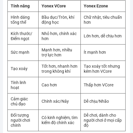
Tính năng
Yonex VCore
Yonex Ezone
Hình dáng
Bầu dục/Tròn, khí
Chữ nhật, tiêu chuẩn
tổng thể
động học
hơn
Kích thước/
Nhỏ hơn, chính xác
Lớn hơn, dễ chịu hơn
Điểm ngọt
hơn
Mạnh hơn, nhiều
Sức mạnh
Ít mạnh hơn
trợ lực hơn
Tốt hơn, nhanh hơn
Tạo xoáy tốt nhưng
Tạo xoáy
trong không khí
kém hơn VCore
Tính linh
Cao hơn
Thấp hơn VCore
hoạt
Cảm giác
Chính xác/Nảy
Dễ chịu/Nhão
chủ đạo
Đối tượng
Dễ chơi, dành cho
Có kinh nghiệm, tìm
người chơi
người chơi ở mọi cấp
kiếm độ chính xác
chính
độ