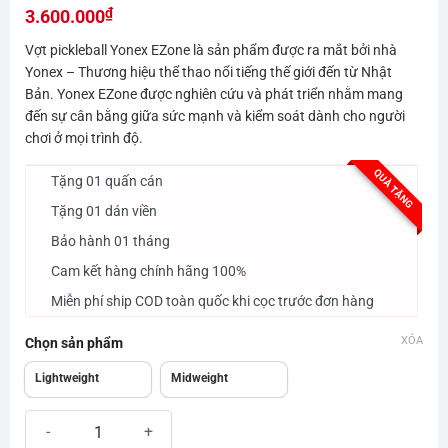
₫
hạng
3.600.000
0.0
Vợt pickleball Yonex EZone là sản phẩm được ra mắt bởi nhà
5
sao
Yonex – Thương hiệu thể thao nổi tiếng thế giới đến từ Nhật
Bản. Yonex EZone được nghiên cứu và phát triển nhằm mang
đến sự cân bằng giữa sức mạnh và kiểm soát dành cho người
chơi ở mọi trình độ.
QUÀ TẶNG
Tặng 01 quấn cán
Tặng 01 dán viền
Bảo hành 01 tháng
Cam kết hàng chính hãng 100%
Miễn phí ship COD toàn quốc khi cọc trước đơn hàng
XÓA
Chọn sản phẩm
Lightweight
Midweight
Vợt pickleball Yonex EZone số lượng