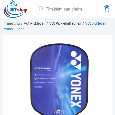
Bỏ
Tìm
qua
kiếm:
nội
dung
Trang chủ
/
Vợt Pickleball
/
Vợt Pickleball Yonex
/
Vợt pickleball
Yonex EZone