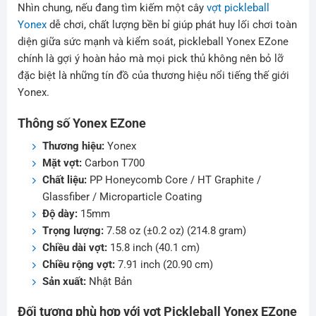
Nhìn chung, nếu đang tìm kiếm một cây
vợt pickleball
Yonex
dễ chơi, chất lượng bền bỉ giúp phát huy lối chơi toàn
diện giữa sức mạnh và kiểm soát, pickleball Yonex EZone
chính là gợi ý hoàn hảo mà mọi pick thủ không nên bỏ lỡ
đặc biệt là những tín đồ của thương hiệu nổi tiếng thế giới
Yonex.
Thông số Yonex EZone
Thương hiệu:
Yonex
Mặt vợt:
Carbon T700
Chất liệu:
PP Honeycomb Core / HT Graphite /
Glassfiber / Microparticle Coating
Độ dày:
15mm
Trọng lượng:
7.58 oz (±0.2 oz) (214.8 gram)
Chiều dài vợt:
15.8 inch (40.1 cm)
Chiều rộng vợt:
7.91 inch (20.90 cm)
Sản xuất:
Nhật Bản
Đối tượng phù hợp với vợt Pickleball Yonex EZone