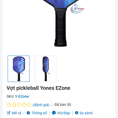
Vợt pickleball Yonex EZone
SKU:
Y-EZone
Đã bán
50
(đánh giá)
Được
Mô tả
Thông số
Hỏi Đáp
So sánh
xếp