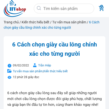
Bỏ
Tìm
qua
kiếm:
nội
dung
Trang chủ
/
Kiến thức hiểu biết
/
Tư vấn mua sản phẩm
/
6 Cách
chọn giày cầu lông chính xác cho từng người
6 Cách chọn giày cầu lông chính
xác cho từng người
09/02/2022
Trần Hiệp
Tư vấn mua sản phẩm
,
Kiến thức hiểu biết
12 phút 28 giây đọc
6 cách chọn giày cầu lông sau đây sẽ giúp những người
mới chơi cầu lông chọn được đôi giày phù hợp, chất lượng
và giúp bạn thi đấu tự tin hơn, cùng tham khảo ngay nhé!