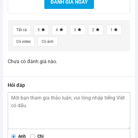
ĐÁNH GIÁ NGAY
Tất cả
5
4
3
2
1
Có video
Có ảnh
Chưa có đánh giá nào.
Hỏi đáp
Anh
Chị