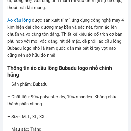
độ bóng nhẹ, vừa tăng tính thẩm mĩ vừa đem lại sự dễ chịu,
thoải mái khi mang.
Áo cầu lông
được sản xuất tỉ mỉ, ứng dụng công nghệ may 4
kim hiện đại cho đường may bền và sắc nét, form áo lên
chuẩn và vô cùng tôn dáng. Thiết kế kiểu áo cổ tròn cơ bản
phù hợp với mọi vóc dáng, rất dễ mặc, dễ phối, áo cầu lông
Bubadu logo nhỏ là item quốc dân mà bất kì tay vợt nào
cũng nên sở hữu đó nhé!
Thông tin áo cầu lông Bubadu logo nhỏ chính
hãng
– Sản phẩm: Bubadu
– Chất liệu: 90% polyester dry, 10% spandex. Không chứa
thành phần nilong.
– Size: M, L, XL, XXL
– Màu sắc: Trắng