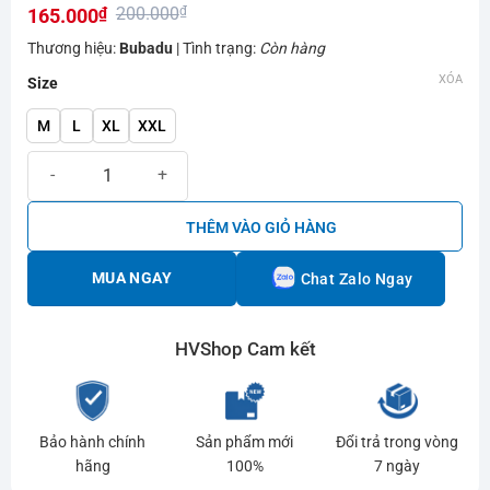
200.000
₫
165.000
₫
hạng
0.0
Giá
Giá
Thương hiệu:
Bubadu
| Tình trạng:
Còn hàng
5
gốc
hiện
sao
XÓA
Size
là:
tại
M
L
XL
XXL
200.000₫.
là:
165.000₫.
Áo cầu lông Bubadu logo nhỏ chính hãng số lượng
THÊM VÀO GIỎ HÀNG
MUA NGAY
Chat Zalo Ngay
HVShop Cam kết
Bảo hành chính
Sản phẩm mới
Đổi trả trong vòng
hãng
100%
7 ngày