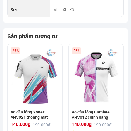
Size
M, L, XL, XXL
Sản phẩm tương tự
-26%
-26%
Áo cầu lông Yonex
Áo cầu lông Bumbee
AHV021 thoáng mát
AHV012 chính hãng
140.000
₫
140.000
₫
190.000
₫
190.000
₫