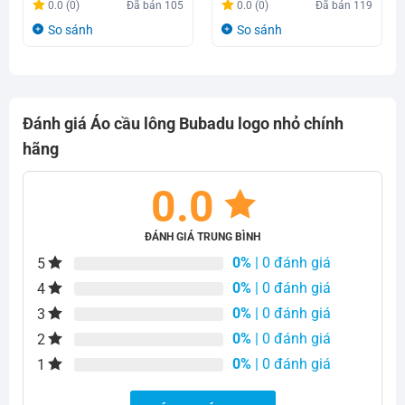
Giá
Giá
Giá
Giá
0.0 (0)
Đã bán
105
0.0 (0)
Đã bán
119
gốc
hiện
gốc
hiện
So sánh
So sánh
là:
tại
là:
tại
190.000₫.
là:
190.000₫.
là:
140.000₫.
140.000₫.
Đánh giá Áo cầu lông Bubadu logo nhỏ chính
hãng
0.0
ĐÁNH GIÁ TRUNG BÌNH
0%
| 0 đánh giá
5
0%
| 0 đánh giá
4
0%
| 0 đánh giá
3
0%
| 0 đánh giá
2
0%
| 0 đánh giá
1