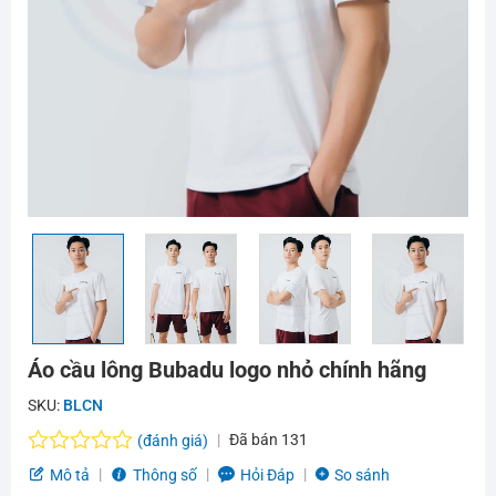
Áo cầu lông Bubadu logo nhỏ chính hãng
SKU:
BLCN
Đã bán
131
(đánh giá)
Được
Mô tả
Thông số
Hỏi Đáp
So sánh
xếp