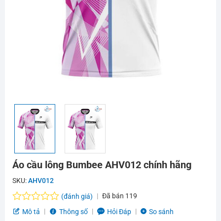
Áo cầu lông Bumbee AHV012 chính hãng
SKU:
AHV012
Đã bán
119
(đánh giá)
Được
Mô tả
Thông số
Hỏi Đáp
So sánh
xếp