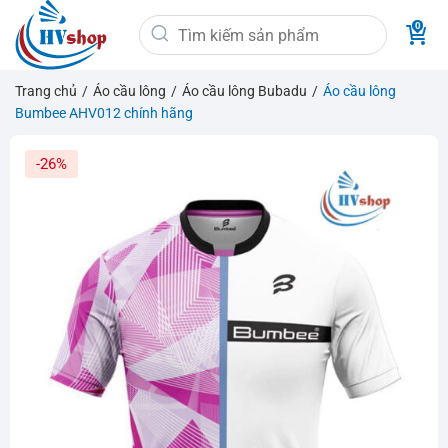
Bỏ
Tìm
qua
kiếm:
nội
dung
Trang chủ
/
Áo cầu lông
/
Áo cầu lông Bubadu
/
Áo cầu lông
Bumbee AHV012 chính hãng
-26%