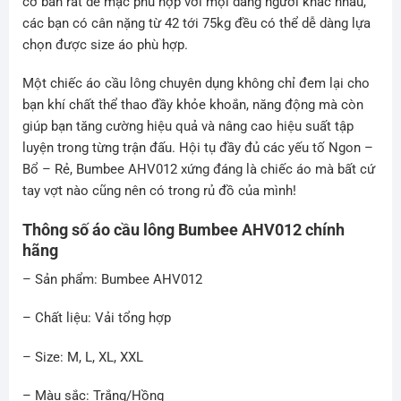
cơ bản rất dễ mặc phù hợp với mọi dáng người khác nhau,
các bạn có cân nặng từ 42 tới 75kg đều có thể dễ dàng lựa
chọn được size áo phù hợp.
Một chiếc áo cầu lông chuyên dụng không chỉ đem lại cho
bạn khí chất thể thao đầy khỏe khoắn, năng động mà còn
giúp bạn tăng cường hiệu quả và nâng cao hiệu suất tập
luyện trong từng trận đấu. Hội tụ đầy đủ các yếu tố Ngon –
Bổ – Rẻ, Bumbee AHV012 xứng đáng là chiếc áo mà bất cứ
tay vợt nào cũng nên có trong rủ đồ của mình!
Thông số áo cầu lông Bumbee AHV012 chính
hãng
– Sản phẩm: Bumbee AHV012
– Chất liệu: Vải tổng hợp
– Size: M, L, XL, XXL
– Màu sắc: Trắng/Hồng