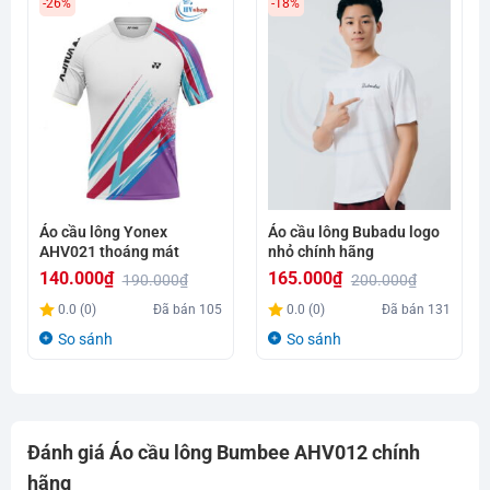
-26%
-18%
Áo cầu lông Yonex
Áo cầu lông Bubadu logo
AHV021 thoáng mát
nhỏ chính hãng
140.000
₫
165.000
₫
190.000
₫
200.000
₫
Giá
Giá
Giá
Giá
0.0 (0)
Đã bán
105
0.0 (0)
Đã bán
131
gốc
hiện
gốc
hiện
So sánh
So sánh
là:
tại
là:
tại
190.000₫.
là:
200.000₫.
là:
140.000₫.
165.000₫.
Đánh giá Áo cầu lông Bumbee AHV012 chính
hãng