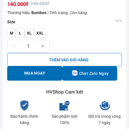
190.000
₫
140.000
₫
hạng
0.0
Giá
Giá
Thương hiệu:
Bumbee
| Tình trạng:
Còn hàng
5
gốc
hiện
sao
XÓA
Size
là:
tại
M
L
XL
XXL
190.000₫.
là:
140.000₫.
Áo cầu lông Bumbee AHV012 chính hãng số lượng
THÊM VÀO GIỎ HÀNG
MUA NGAY
Chat Zalo Ngay
HVShop Cam kết
Bảo hành chính
Sản phẩm mới
Đổi trả trong vòng
hãng
100%
7 ngày