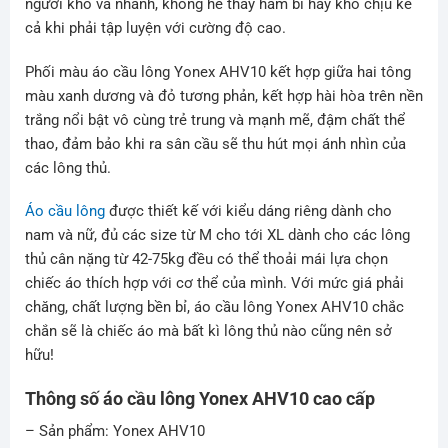
người khó và nhanh, không hề thấy hầm bí hay khó chịu kể
cả khi phải tập luyện với cường độ cao.
Phối màu áo cầu lông Yonex AHV10 kết hợp giữa hai tông
màu xanh dương và đỏ tương phản, kết hợp hài hòa trên nền
trắng nổi bật vô cùng trẻ trung và mạnh mẽ, đậm chất thể
thao, đảm bảo khi ra sân cầu sẽ thu hút mọi ánh nhìn của
các lông thủ.
Áo cầu lông
được thiết kế với kiểu dáng riêng dành cho
nam và nữ, đủ các size từ M cho tới XL dành cho các lông
thủ cân nặng từ 42-75kg đều có thể thoải mái lựa chọn
chiếc áo thích hợp với cơ thể của mình. Với mức giá phải
chăng, chất lượng bền bỉ, áo cầu lông Yonex AHV10 chắc
chắn sẽ là chiếc áo mà bất kì lông thủ nào cũng nên sở
hữu!
Thông số áo cầu lông Yonex AHV10 cao cấp
– Sản phẩm: Yonex AHV10