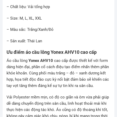
– Chất liệu: Vải tổng hợp
– Size: M, L, XL, XXL
– Màu sắc: Trắng/Xanh/Đỏ
– Sản xuất: Thái Lan
Ưu điểm áo cầu lông Yonex AHV10 cao cấp
Áo cầu lông
Yonex AHV10
cao cấp được thiết kế với form
dáng hiện đại, phần cổ cách điệu tạo điểm nhấn thêm phần
khỏe khoắn. Cùng phối màu trắng – đỏ – xanh dương kết
hợp, họa tiết độc đáo cực kỳ nổi bật đảm bảo sẽ khiến các
tay vợt tăng thêm đáng kể sự tự tin khi ra sân cầu.
Vải Polyester mềm mịn, có độ co giãn và ôm vừa phải giúp
dễ dàng chuyển động trên sân cầu, linh hoạt thoải mái khi
thực hiện các động tác khó. Áo cũng có độ thoáng khí tốt,
không gây cảm giác khó chịu, nóng, bí khi mang trong thời