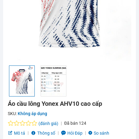
Áo cầu lông Yonex AHV10 cao cấp
SKU:
Không áp dụng
Đã bán
124
(đánh giá)
Được
Mô tả
Thông số
Hỏi Đáp
So sánh
xếp