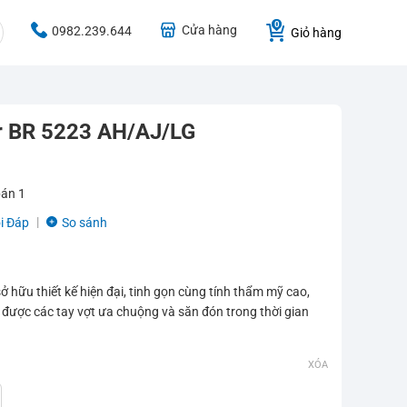
Cửa hàng
0982.239.644
Giỏ hàng
or BR 5223 AH/AJ/LG
bán
1
i Đáp
So sánh
ở hữu thiết kế hiện đại, tinh gọn cùng tính thẩm mỹ cao,
được các tay vợt ưa chuộng và săn đón trong thời gian
XÓA