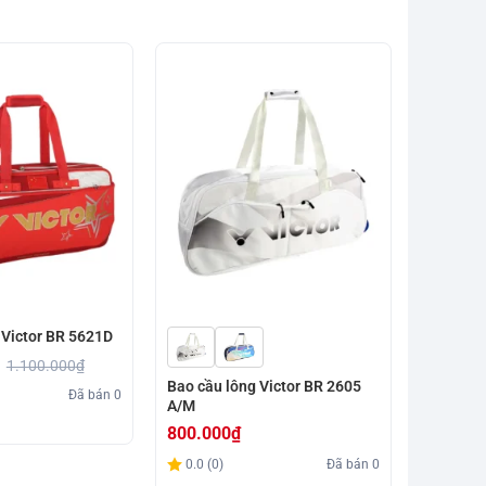
-3%
 Victor BR 5621D
1.100.000
₫
Bao cầu lông Victor BR 2605
Bao cầu 
Đã bán
0
A/M
H/B
800.000
₫
730.00
Giá
Giá
0.0 (0)
Đã bán
0
0.0 (0)
gốc
hiện