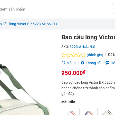
o cầu lông Victor BR 5223 AH/AJ/LG
Bao cầu lông Vict
SKU:
5223-AH/AJ/LG
Đã 
(đánh giá)
Được
Mô tả
Thông số
Hỏ
xếp
hạng
₫
950.000
0.0
5
Bao vợt cầu lông Victor BR 5223 s
sao
nhanh chóng trở thành sản phẩm 
gần đây.
Màu sắc