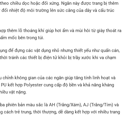
 theo chiều dọc hoặc đối xứng. Ngăn này được trang bị thêm
y đổi nhiệt độ môi trường lên sức căng của dây và cấu trúc
ợp thêm lỗ thoáng khí giúp hơi ẩm và mùi hôi từ giày thoát ra
nấm mốc bên trong túi.
ụng để đựng các vật dụng nhỏ nhưng thiết yếu như quấn cán,
 thời tránh các thiết bị điện tử khỏi bị trầy xước khi va chạm
hỉnh không gian của các ngăn giúp tăng tính linh hoạt và
a PU kết hợp Polyester cung cấp độ bền và khả năng kháng
hiều vật nặng.
ba phiên bản màu sắc là AH (Trắng/Xám), AJ (Trắng/Tím) và
cách trẻ trung, thời thượng, dễ dàng kết hợp với nhiều trang