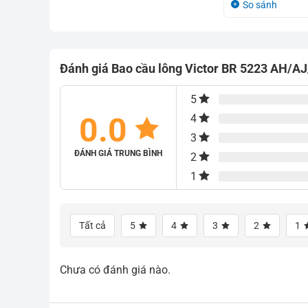
So sánh
là:
tại
930.000₫.
950.000₫.
là:
930.000₫.
Đánh giá Bao cầu lông Victor BR 5223 AH/A
5
0.0
4
3
ĐÁNH GIÁ TRUNG BÌNH
2
1
Tất cả
5
4
3
2
1
Chưa có đánh giá nào.