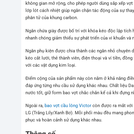
không gian mở rộng, cho phép người dùng sắp xếp vợt
lớp lót cách nhiệt giúp ngăn chặn tác động của sự tha
phân tử của khung carbon.
Ngăn chứa giày được bố trí với khóa kéo độc lập tích h
nhanh chóng giảm thiểu sự phát triển của vi khuẩn và 
Ngăn phụ kiện được chia thành các ngăn nhỏ chuyên d
kéo cắt lưới, thẻ thành viên, điện thoại và ví tiền, đồng
với các vật dụng kim loại.
Điểm cộng của sản phẩm này còn nằm ở khả năng điều c
đáp ứng từng nhu cầu sử dụng khác nhau. Chất liệu D
nước tốt, giữ form bao vợt chắc chắn kể cả khi đựng n
Ngoài ra,
bao vợt cầu lông Victor
còn được ra mắt với 
LG (Trắng Lily/Xanh Bơ). Mỗi phối màu đều mang phong 
phục và hoàn cảnh sử dụng khác nhau.
Thông số