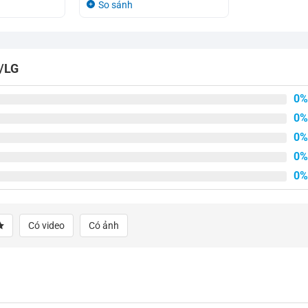
So sánh
1.050.000₫.
là:
tại
1.200.000₫.
là:
1.190.000₫.
J/LG
0%
0%
0%
0%
0%
Có video
Có ảnh