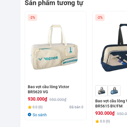
Sản phẩm tương tự
-2%
-2%
Bao vợt cầu lông Victor
BR5620 VG
930.000
₫
950.000
₫
Bao vợt cầu lông 
Giá
Giá
BR5615 BV/FM
0.0 (0)
Đã bán
0
gốc
hiện
930.000
₫
950.
So sánh
Giá
Giá
là:
tại
0.0 (0)
gốc
hiện
950.000₫.
là: