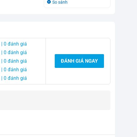
So sánh
So sá
là:
tại
750.000
là:
730.000
| 0 đánh giá
| 0 đánh giá
| 0 đánh giá
ĐÁNH GIÁ NGAY
| 0 đánh giá
| 0 đánh giá