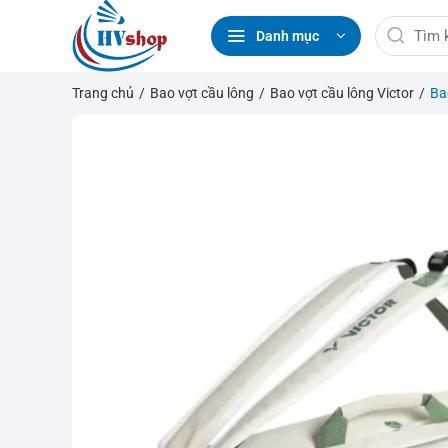
Bỏ
Tìm
qua
Danh mục
kiếm:
nội
dung
Trang chủ
/
Bao vợt cầu lông
/
Bao vợt cầu lông Victor
/
Ba