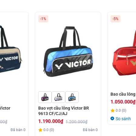
-1%
-5%
Bao cầu lông
1.050.000
₫
Victor
Bao vợt cầu lông Victor BR
Giá
Giá
0.0 (0)
9613 CF/CJ/AJ
gốc
hiện
So sánh
1.190.000
₫
000
₫
1.200.000
₫
là:
tại
Giá
Giá
Đã bán
0
0.0 (0)
Đã bán
0
1.100.000₫.
là:
gốc
hiện