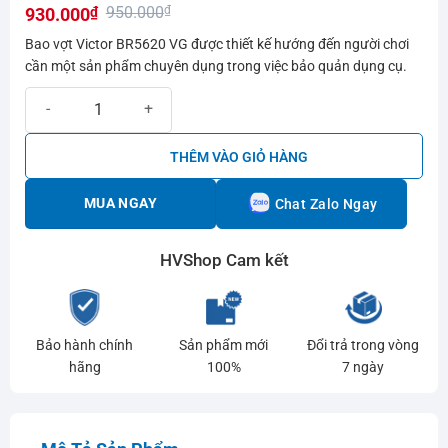
950.000
₫
930.000
₫
hạng
0.0
Giá
Giá
Bao vợt Victor BR5620 VG được thiết kế hướng đến người chơi
5
gốc
hiện
cần một sản phẩm chuyên dụng trong việc bảo quản dụng cụ.
sao
là:
tại
Bao vợt cầu lông Victor BR5620 VG số lượng
950.000₫.
là:
930.000₫.
THÊM VÀO GIỎ HÀNG
MUA NGAY
Chat Zalo Ngay
HVShop Cam kết
Bảo hành chính
Sản phẩm mới
Đổi trả trong vòng
hãng
100%
7 ngày