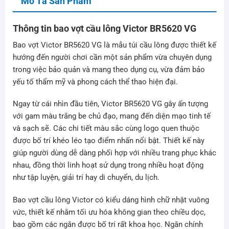
Mô Tả Sản Phẩm
Thông tin bao vợt cầu lông Victor BR5620 VG
Bao vợt Victor BR5620 VG là mẫu túi cầu lông được thiết kế
hướng đến người chơi cần một sản phẩm vừa chuyên dụng
trong việc bảo quản và mang theo dụng cụ, vừa đảm bảo
yếu tố thẩm mỹ và phong cách thể thao hiện đại.
Ngay từ cái nhìn đầu tiên, Victor BR5620 VG gây ấn tượng
với gam màu trắng be chủ đạo, mang đến diện mạo tinh tế
và sạch sẽ. Các chi tiết màu sắc cùng logo quen thuộc
được bố trí khéo léo tạo điểm nhấn nổi bật. Thiết kế này
giúp người dùng dễ dàng phối hợp với nhiều trang phục khác
nhau, đồng thời linh hoạt sử dụng trong nhiều hoạt động
như tập luyện, giải trí hay di chuyển, du lịch.
Bao vợt cầu lông Victor có kiểu dáng hình chữ nhật vuông
vức, thiết kế nhằm tối ưu hóa không gian theo chiều dọc,
bao gồm các ngăn được bố trí rất khoa học. Ngăn chính