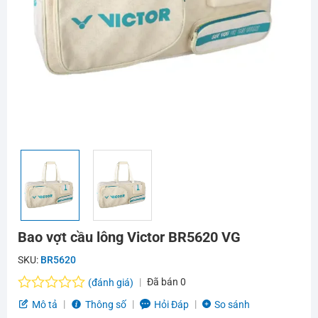
Bao vợt cầu lông Victor BR5620 VG
SKU:
BR5620
Đã bán
0
(đánh giá)
Được
Mô tả
Thông số
Hỏi Đáp
So sánh
xếp