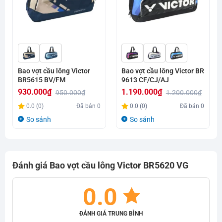
Bao vợt cầu lông Victor
Bao vợt cầu lông Victor BR
BR5615 BV/FM
9613 CF/CJ/AJ
930.000
₫
1.190.000
₫
950.000
₫
1.200.000
₫
Giá
Giá
Giá
Giá
0.0 (0)
Đã bán
0
0.0 (0)
Đã bán
0
gốc
hiện
gốc
hiện
So sánh
So sánh
là:
tại
là:
tại
950.000₫.
là:
1.200.000₫.
là:
930.000₫.
1.190.000₫.
Đánh giá Bao vợt cầu lông Victor BR5620 VG
0.0
ĐÁNH GIÁ TRUNG BÌNH