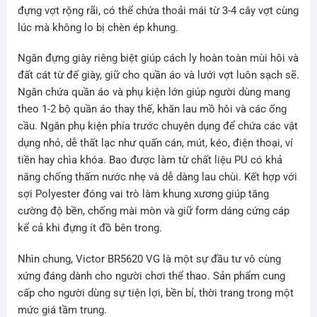
đựng vợt rộng rãi, có thể chứa thoải mái từ 3-4 cây vợt cùng
lúc mà không lo bị chèn ép khung.
Ngăn đựng giày riêng biệt giúp cách ly hoàn toàn mùi hôi và
đất cát từ đế giày, giữ cho quần áo và lưới vợt luôn sạch sẽ.
Ngăn chứa quần áo và phụ kiện lớn giúp người dùng mang
theo 1-2 bộ quần áo thay thế, khăn lau mồ hôi và các ống
cầu. Ngăn phụ kiện phía trước chuyên dụng để chứa các vật
dụng nhỏ, dễ thất lạc như quấn cán, mút, kéo, điện thoại, ví
tiền hay chìa khóa. Bao được làm từ chất liệu PU có khả
năng chống thấm nước nhẹ và dễ dàng lau chùi. Kết hợp với
sợi Polyester đóng vai trò làm khung xương giúp tăng
cường độ bền, chống mài mòn và giữ form dáng cứng cáp
kể cả khi đựng ít đồ bên trong.
Nhìn chung, Victor BR5620 VG là một sự đầu tư vô cùng
xứng đáng dành cho người chơi thể thao. Sản phẩm cung
cấp cho người dùng sự tiện lợi, bền bỉ, thời trang trong một
mức giá tầm trung.