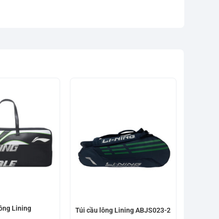
ông Lining
Túi cầu 
Túi cầu lông Lining ABJS023-2
xanh sẫ