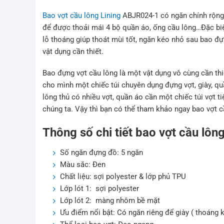
Bao vợt cầu lông Lining
ABJR024-1 có ngăn chính rộng r
để được thoải mái 4 bộ quần áo, ống cầu lông…Đặc biệ
lỗ thoáng giúp thoát mùi tốt, ngăn kéo nhỏ sau bao đự
vật dụng cần thiết.
Bao đựng vợt cầu lông là một vật dụng vô cùng cần thi
cho mình một chiếc túi chuyên dụng đựng vợt, giày, qu
lông thủ có nhiều vợt, quần áo cần một chiếc túi vợt t
chúng ta. Vậy thì bạn có thể tham khảo ngay bao vợt 
Thông số chi tiết bao vợt cầu lô
Số ngăn đựng đồ: 5 ngăn
Màu sắc: Đen
Chất liệu: sợi polyester & lớp phủ TPU
Lớp lót 1: sợi polyester
Lớp lót 2: màng nhôm bề mặt
Ưu điểm nổi bật: Có ngăn riêng để giày ( thoáng kh