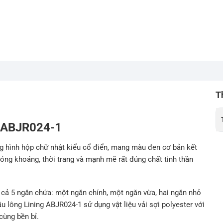
T
ng ABJR024-1
g hình hộp chữ nhật kiểu cổ điển, mang màu đen cơ bản kết
hóng khoáng, thời trang và mạnh mẽ rất đúng chất tinh thần
t cả 5 ngăn chứa: một ngăn chính, một ngăn vừa, hai ngăn nhỏ
ầu lông Lining ABJR024-1 sử dụng vật liệu vải sợi polyester với
cùng bền bỉ.