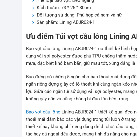
Thể loại bao vợt: Đeo ngang
Kích thước: 73 * 25 * 30cm
Đối tượng sử dụng: Phù hợp cả nam và nữ
Sản phẩm: Lining ABJR024-1
Ưu điểm Túi vợt cầu lông Lining
Bao vợt cầu lông Lining ABJR024-1 có thiết kế hình h
dụng vải sợi polyester được phủ TPU chống thấm nước v
mưa, đặc biệt khó bám bẩn, giữ màu tốt, xứng đáng là 
Bao đựng có những 5 ngăn cho bạn thoải mái đựng đồ, 
ngăn riêng đựng giày có lỗ thoát khí cùng ngăn kéo n
lợi. Giữa các ngăn túi sử dụng vải sợi polyester, mà
không gây cấn và cũng không bị đảo lộn bên trong.
Bao vợt cầu lông
Lining ABJR024-1 thiết kế quai đeo n
thoải mái đảm bảo các vật dụng trong túi luôn ở trạng 
thiết kế này không chỉ riêng dùng để đi chơi cầu lông
tác hay dã ngoại đều được, mang tính đa năng cho ngư