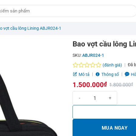
o vợt cầu lông Lining ABJR024-1
Bao vợt cầu lông L
SKU:
ABJR024-1
Đã 
(đánh giá)
Được
Mô tả
Thông số
Hỏ
xếp
1.500.000
₫
hạng
1.800.000
₫
0.0
Giá
Giá
Bao vợt cầu lông Lining ABJR024
5
sao
gốc
hiện
là:
tại
1.800.000₫.
là:
MUA NGAY
1.500.000₫.