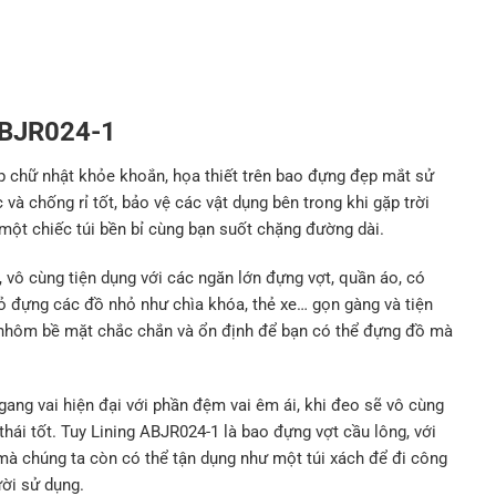
 ABJR024-1
ộp chữ nhật khỏe khoắn, họa thiết trên bao đựng đẹp mắt sử
à chống rỉ tốt, bảo vệ các vật dụng bên trong khi gặp trời
một chiếc túi bền bỉ cùng bạn suốt chặng đường dài.
vô cùng tiện dụng với các ngăn lớn đựng vợt, quần áo, có
hỏ đựng các đồ nhỏ như chìa khóa, thẻ xe… gọn gàng và tiện
ng nhôm bề mặt chắc chắn và ổn định để bạn có thể đựng đồ mà
gang vai hiện đại với phần đệm vai êm ái, khi đeo sẽ vô cùng
thái tốt. Tuy Lining ABJR024-1 là bao đựng vợt cầu lông, với
, mà chúng ta còn có thể tận dụng như một túi xách để đi công
ời sử dụng.