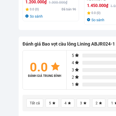
1.200.000
₫
1.300.000
₫
1.450.000
₫
1.9
Giá
Giá
0.0 (0)
Đã bán
96
Giá
Giá
0.0 (0)
gốc
hiện
So sánh
gốc
hiện
So sánh
là:
tại
là:
tại
1.300.000₫.
là:
1.920.000₫.
là:
1.200.000₫.
1.450.000₫.
Đánh giá Bao vợt cầu lông Lining ABJR024-1
5
0.0
4
3
ĐÁNH GIÁ TRUNG BÌNH
2
1
Tất cả
5
4
3
2
1