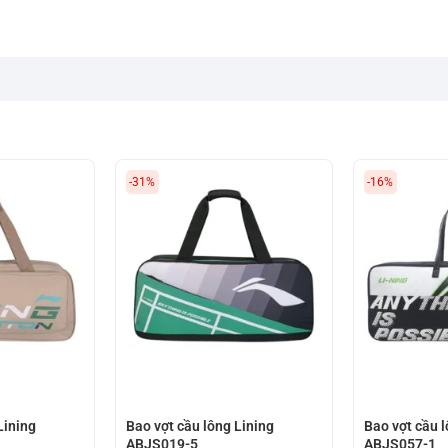
-31%
-16%
Lining
Bao vợt cầu lông Lining
Bao vợt cầu l
ABJS019-5
ABJS057-1