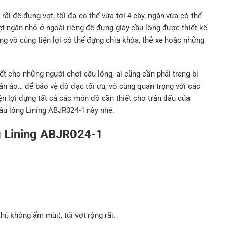
ãi để đựng vợt, tối đa có thể vừa tới 4 cây, ngăn vừa có thể
t ngăn nhỏ ở ngoài riêng để đựng giày cầu lông được thiết kế
ng vô cùng tiện lợi có thể đựng chìa khóa, thẻ xe hoặc những
ết cho những người chơi cầu lông, ai cũng cần phải trang bị
ần áo… để bảo vệ đồ đạc tối ưu, vô cùng quan trọng với các
iện lợi đựng tất cả các món đồ cần thiết cho trận đấu của
cầu lông Lining ABJR024-1 này nhé.
ng Lining ABJR024-1
í, không ẩm mùi), túi vợt rộng rãi.