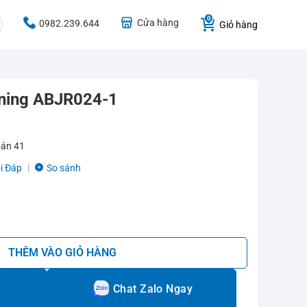
Cửa hàng
0982.239.644
Giỏ hàng
ining ABJR024-1
bán
41
i Đáp
So sánh
-1 số lượng
THÊM VÀO GIỎ HÀNG
Chat Zalo Ngay