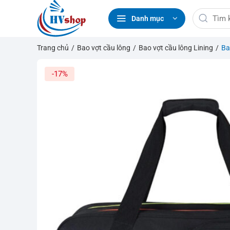
Bỏ
Tìm
qua
Danh mục
kiếm:
nội
dung
Trang chủ
/
Bao vợt cầu lông
/
Bao vợt cầu lông Lining
/
Ba
-17%