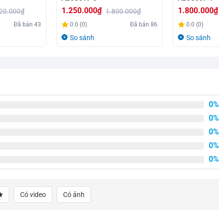
1.250.000
₫
1.800.000
₫
20.000
₫
1.800.000
₫
Giá
Giá
Giá
Giá
Đã bán
43
0.0 (0)
Đã bán
86
0.0 (0)
gốc
hiện
gốc
hiện
So sánh
So sánh
là:
tại
là:
tại
1.800.000₫.
là:
2.150.000₫.
là:
1.250.000₫.
1.800.000₫.
0%
0%
0%
0%
0%
Có video
Có ảnh