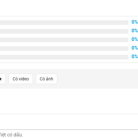
1.800.000₫.
1.500.000₫.
0%
0%
0%
0%
0%
Có video
Có ảnh