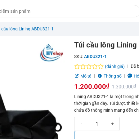
i cầu lông Lining ABDU321-1
Túi cầu lông Linin
SKU:
ABDU321-1
Đã 
(đánh giá)
Được
Mô tả
Thông số
Hỏ
xếp
1.200.000
₫
hạng
1.300.000
₫
0.0
Giá
Giá
Lining ABDU321-1 là một trong n
5
thời gian gần đây. Túi được thiết 
sao
gốc
hiện
chứa đồ thông minh mang đến cho 
là:
tại
Túi cầu lông Lining ABDU321-1 s
1.300.000₫.
là:
1.200.000₫.