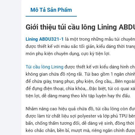
Mô Tả Sản Phẩm
Giới thiệu túi cầu lông Lining AB
Lining ABDU321-1
là một trong những mẫu túi chuyên 
được thiết kế với màu sắc tối giản, kiểu dáng thời t
món phụ kiện chuyên dụng, cực kỳ tiện lợi.
Túi cầu lông Lining
được thiết kế với kiểu dáng hình 
không gian chứa đồ rộng rãi. Túi bao gồm 1 ngăn chính
để chứa giày, trang phục, phụ kiện, ống cầu,…Bên ngo
để đựng điện thoại, chìa khóa,…Đặc biệt, túi có quai
tiện lợi, dễ dàng mang theo khi tập luyện hay thi đấu.
Nhằm nâng cao hiệu quả chứa đồ, túi cầu lông còn được
được làm từ chất liệu sợi polyester và lớp phủ TPU bê
bẩn, chống thấm tương đối, dễ dàng vệ sinh, đồng thời
kéo chắc chắn, bền bỉ, mượt mà, riêng ngăn chính được