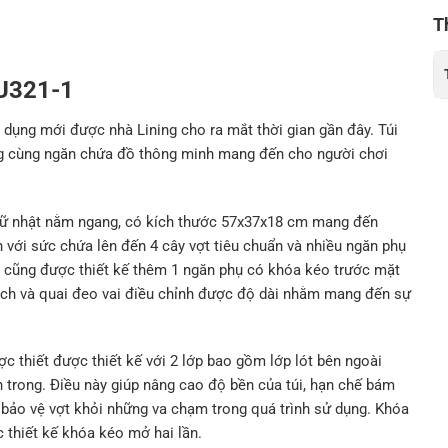
T
DU321-1
dụng mới được nhà Lining cho ra mắt thời gian gần đây. Túi
rang cùng ngăn chứa đồ thông minh mang đến cho người chơi
chữ nhật nằm ngang, có kích thước 57x37x18 cm mang đến
 với sức chứa lên đến 4 cây vợt tiêu chuẩn và nhiều ngăn phụ
ài cũng được thiết kế thêm 1 ngăn phụ có khóa kéo trước mặt
 xách và quai đeo vai điều chỉnh được độ dài nhằm mang đến sự
 thiết được thiết kế với 2 lớp bao gồm lớp lót bên ngoài
n trong. Điều này giúp nâng cao độ bền của túi, hạn chế bám
 bảo vệ vợt khỏi những va chạm trong quá trình sử dụng. Khóa
 thiết kế khóa kéo mở hai lần.