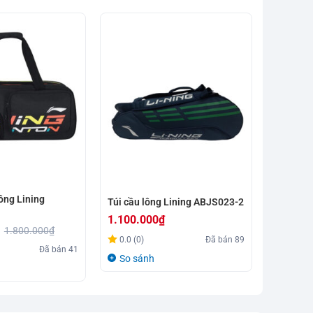
ông Lining
Túi cầu 
Túi cầu lông Lining ABJS023-2
xanh sẫ
1.100.000
₫
1.100.
1.800.000
₫
0.0 (0)
Đã bán
89
Đã bán
41
0.0 (0)
So sánh
So sá