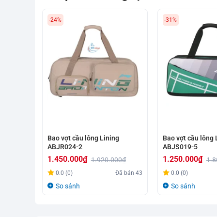
-24%
-31%
Bao vợt cầu lông Lining
Bao vợt cầu lông 
ABJR024-2
ABJS019-5
1.450.000
₫
1.250.000
₫
1.920.000
₫
1.8
Giá
Giá
Giá
Giá
0.0 (0)
Đã bán
43
0.0 (0)
gốc
hiện
gốc
hiện
So sánh
So sánh
là:
tại
là:
tại
1.920.000₫.
là:
1.800.000₫.
là: