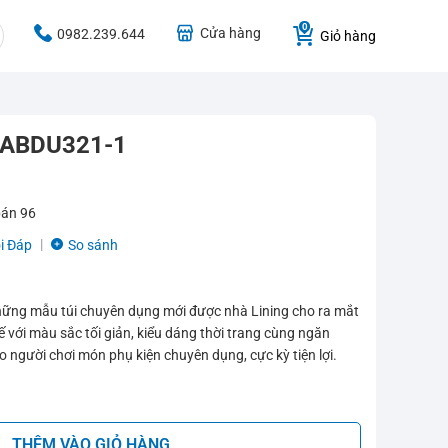
Cửa hàng
0982.239.644
Giỏ hàng
g ABDU321-1
bán
96
i Đáp
So sánh
hững mẫu túi chuyên dụng mới được nhà Lining cho ra mắt
kế với màu sắc tối giản, kiểu dáng thời trang cùng ngăn
người chơi món phụ kiện chuyên dụng, cực kỳ tiện lợi.
ố lượng
THÊM VÀO GIỎ HÀNG