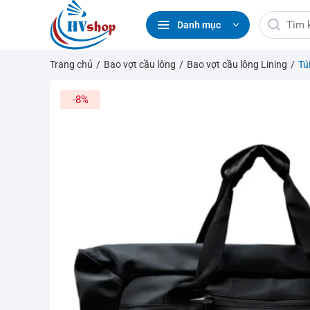
Bỏ
Tìm
qua
Danh mục
kiếm:
nội
dung
Trang chủ
/
Bao vợt cầu lông
/
Bao vợt cầu lông Lining
/
Tú
-8%