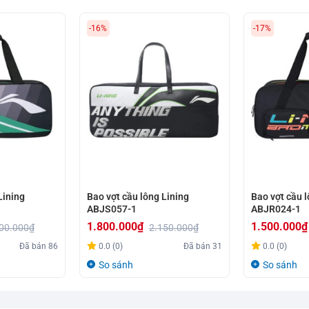
-16%
-17%
Lining
Bao vợt cầu lông Lining
Bao vợt cầu l
ABJS057-1
ABJR024-1
1.800.000
₫
1.500.000
₫
00.000
₫
2.150.000
₫
Giá
Giá
Giá
Giá
Đã bán
86
0.0 (0)
Đã bán
31
0.0 (0)
gốc
hiện
gốc
hiện
So sánh
So sánh
là:
tại
là:
tại
2.150.000₫.
là:
1.800.000₫.
là: