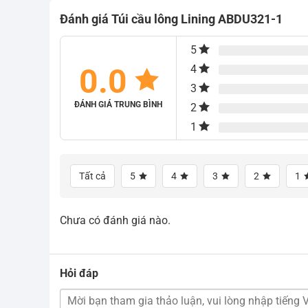
1.450.000₫.
1.250.000₫.
Đánh giá Túi cầu lông Lining ABDU321-1
5
0.0
4
3
ĐÁNH GIÁ TRUNG BÌNH
2
1
Tất cả
5
4
3
2
1
Chưa có đánh giá nào.
Hỏi đáp