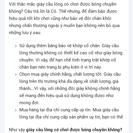
Với thắc mắc giày cầu lông có chơi được bóng chuyền
không? Câu trả lời là Có. Thế nhưng, để đảm bảo được
hiệu quả tốt khi chơi cũng như bảo vệ đôi chân khỏi
nhưng chấn thương ngoài ý muốn bạn không nên bỏ qua
những lưu ý sau:
Sử dụng thêm băng bảo vệ khớp cổ chân: Giày cầu
lông thường không có thiết kế cao cổ như giày bóng
chuyền. Vì vậy, để hạn chế tình trạng trật khớp cổ
chân bạn nên trang bị phụ kiện ở vị trí này.
Chọn mua giày chính hãng, chất lượng tốt: Giày cầu
lông trên thị trường khá đa dạng về chất lượng, giá
thành,…Vì vậy, với những đôi giày không chính hãng
sẽ mang đến hiệu quả sử dụng không được như
mong đợi.
Mua hàng tại địa chỉ cung cấp uy tín: Mua giày cầu
lông tại địa chỉ cung cấp sản phẩm uy tín, bạn có thể
Như vậy
giày cầu lông có chơi được bóng chuyền không?