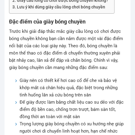
Giày cầu lông có chơi được bóng chuyền không?
Lưu ý khi dùng giày cầu lông chơi bóng chuyền
Đặc điểm của giày bóng chuyền
Trước khi giải đáp thắc mắc giày cầu lông có chơi được
bóng chuyền không bạn cần nắm được một vài đặc điểm
nổi bật của các loại giày này. Theo đó, bóng chuyền là
môn thể thao có đặc điểm di chuyển thường xuyên phải
bật nhảy cao, lăn xả để đập và chắn bóng. Chính vì vậy,
giày bóng chuyền cần mang những đặc điểm sau:
Giày nên có thiết kế hơi cao cổ để che và bảo vệ
khớp mắt cá chân hiệu quả, đặc biệt trong những
tình huống lăn xả cứu bóng trên sân
Đế giày được làm bằng chất liệu cao su dẻo với đặc
điểm độ bền cao, chống trơn trượt, bám sàn tốt,
đồng thời an toàn với mặt sàn
Trọng lượng giày bóng chuyền có xu hướng nhẹ giúp
người chơi di chuyển linh hoạt hơn, hạn chế nhức