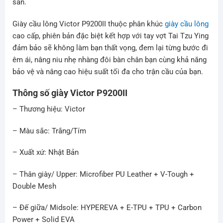
sân.
Giày cầu lông Victor P9200II thuộc phân khúc
giày cầu lông
cao cấp, phiên bản đặc biệt kết hợp với tay vợt Tai Tzu Ying
đảm bảo sẽ không làm bạn thất vọng, đem lại từng bước đi
êm ái, nâng niu nhẹ nhàng đôi bàn chân bạn cùng khả năng
bảo vệ và nâng cao hiệu suất tối đa cho trận cầu của bạn.
Thông số giày Victor P9200II
– Thương hiệu: Victor
– Màu sắc: Trắng/Tím
– Xuất xứ: Nhật Bản
– Thân giày/ Upper: Microfiber PU Leather + V-Tough +
Double Mesh
– Đế giữa/ Midsole: HYPEREVA + E-TPU + TPU + Carbon
Power + Solid EVA