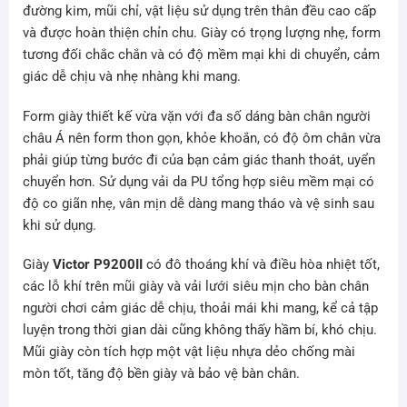
đường kim, mũi chỉ, vật liệu sử dụng trên thân đều cao cấp
và được hoàn thiện chỉn chu. Giày có trọng lượng nhẹ, form
tương đối chắc chắn và có độ mềm mại khi di chuyển, cảm
giác dễ chịu và nhẹ nhàng khi mang.
Form giày thiết kế vừa vặn với đa số dáng bàn chân người
châu Á nên form thon gọn, khỏe khoắn, có độ ôm chân vừa
phải giúp từng bước đi của bạn cảm giác thanh thoát, uyển
chuyển hơn. Sử dụng vải da PU tổng hợp siêu mềm mại có
độ co giãn nhẹ, vân mịn dễ dàng mang tháo và vệ sinh sau
khi sử dụng.
Giày
Victor P9200II
có đô thoáng khí và điều hòa nhiệt tốt,
các lỗ khí trên mũi giày và vải lưới siêu mịn cho bàn chân
người chơi cảm giác dễ chịu, thoải mái khi mang, kể cả tập
luyện trong thời gian dài cũng không thấy hầm bí, khó chịu.
Mũi giày còn tích hợp một vật liệu nhựa dẻo chống mài
mòn tốt, tăng độ bền giày và bảo vệ bàn chân.