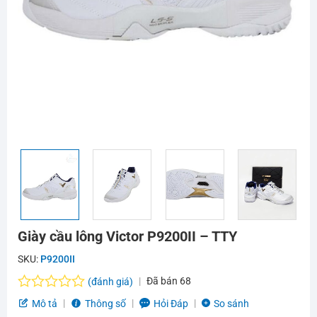
Giày cầu lông Victor P9200II – TTY
SKU:
P9200II
Đã bán
68
(đánh giá)
Được
Mô tả
Thông số
Hỏi Đáp
So sánh
xếp