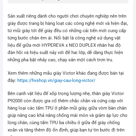
Sản xuất riêng dành cho người chơi chuyên nghiệp nên trên
giày được trang bị hàng loạt các công nghệ mới và hiện đại,
từ mũi giày tới đế giày đều có những cải tiến mới cung cấp
từng bước chân êm ái. Nổi bật là công nghệ sử dụng vật
liệu đế giữa mới HYPEREVA x NEO DUPLEX nhân hai độ
đàn hồi và hiệu suất nảy với đế hai lớp, dễ dàng thực hiện
những pha bật nhảy cao, chạy sân một cách trơn tru.
Xem thêm những mẫu giày Victor khác đang được bán tại
đây:
https://hvshop.vn/giay-cau-long-victor/
Bên cạnh vật liệu đế xốp trọng lượng nhẹ, thân giày Victor
P9200II còn được gia cố thêm chắc chắn và cứng cáp với
hàng loại các tấm TPU ở phần mũi giày, giữa vòm bàn chân
giúp nâng cao khả năng chống mài mòn và giảm áp lực cho
lòng chân, cùng tấm TPU ba chiều ở giữa đế giày chống
xoắn và tăng thêm độ ổn định, giúp bạn tự tin bước đi trên