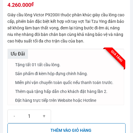
₫
hạng
4.260.000
0.0
Giày cầu lông Victor P9200II thuộc phân khúc giày cầu lông cao
5
sao
cấp, phiên bản đặc biệt kết hợp với tay vợt Tai Tzu Ying đảm bảo
sẽ không làm bạn thất vọng, đem lại từng bước đi êm ái, nâng
niu nhẹ nhàng đôi bàn chân bạn cùng khả năng bảo vệ và nâng
cao hiệu suất tối đa cho trận cầu của bạn.
QUÀ TẶNG
Ưu Đãi
Tặng tất 01 tất cầu lông.
Sản phẩm đi kèm hộp đựng chính hãng.
Miễn phí vận chuyển toàn quốc nếu thanh toán trước.
Thêm quà tặng hấp dẫn cho khách đặt hàng lần 2.
Đặt hàng trực tiếp trên Website hoặc Hotline
Giày cầu lông Victor P9200II - TTY số lượng
THÊM VÀO GIỎ HÀNG