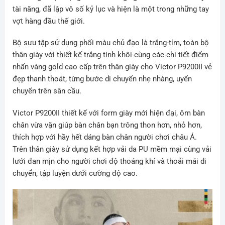
tài năng, đã lập vô số kỷ lục và hiện là một trong những tay
vợt hàng đầu thế giới.
Bộ sưu tập sử dụng phối màu chủ đạo là trắng-tím, toàn bộ
thân giày với thiết kế trắng tinh khôi cùng các chi tiết điểm
nhấn vàng gold cao cấp trên thân giày cho Victor P9200II vẻ
đẹp thanh thoát, từng bước di chuyển nhẹ nhàng, uyển
chuyển trên sân cầu.
Victor P9200II thiết kế với form giày mới hiện đại, ôm bàn
chân vừa vặn giúp bàn chân bạn trông thon hơn, nhỏ hơn,
thích hợp với hầy hết dáng bàn chân người chơi châu Á.
Trên thân giày sử dụng kết hợp vải da PU mềm mại cùng vải
lưới đan mịn cho người chơi độ thoáng khí và thoải mái di
chuyển, tập luyện dưới cường độ cao.