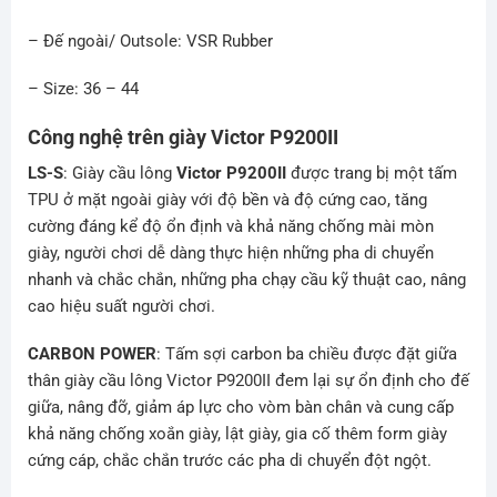
– Đế ngoài/ Outsole: VSR Rubber
– Size: 36 – 44
Công nghệ trên giày Victor P9200II
LS-S
: Giày cầu lông
Victor P9200II
được trang bị một tấm
TPU ở mặt ngoài giày với độ bền và độ cứng cao, tăng
cường đáng kể độ ổn định và khả năng chống mài mòn
giày, người chơi dễ dàng thực hiện những pha di chuyển
nhanh và chắc chắn, những pha chạy cầu kỹ thuật cao, nâng
cao hiệu suất người chơi.
CARBON POWER
: Tấm sợi carbon ba chiều được đặt giữa
thân giày cầu lông Victor P9200II đem lại sự ổn định cho đế
giữa, nâng đỡ, giảm áp lực cho vòm bàn chân và cung cấp
khả năng chống xoắn giày, lật giày, gia cố thêm form giày
cứng cáp, chắc chắn trước các pha di chuyển đột ngột.