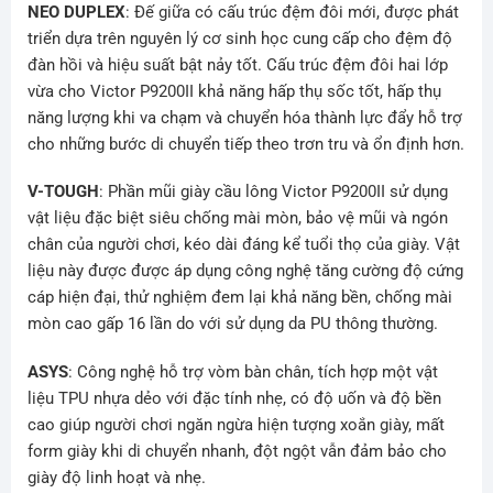
NEO DUPLEX
: Đế giữa có cấu trúc đệm đôi mới, được phát
triển dựa trên nguyên lý cơ sinh học cung cấp cho đệm độ
đàn hồi và hiệu suất bật nảy tốt. Cấu trúc đệm đôi hai lớp
vừa cho Victor P9200II khả năng hấp thụ sốc tốt, hấp thụ
năng lượng khi va chạm và chuyển hóa thành lực đẩy hỗ trợ
cho những bước di chuyển tiếp theo trơn tru và ổn định hơn.
V-TOUGH
: Phần mũi giày cầu lông Victor P9200II sử dụng
vật liệu đặc biệt siêu chống mài mòn, bảo vệ mũi và ngón
chân của người chơi, kéo dài đáng kể tuổi thọ của giày. Vật
liệu này được được áp dụng công nghệ tăng cường độ cứng
cáp hiện đại, thử nghiệm đem lại khả năng bền, chống mài
mòn cao gấp 16 lần do với sử dụng da PU thông thường.
ASYS
: Công nghệ hỗ trợ vòm bàn chân, tích hợp một vật
liệu TPU nhựa dẻo với đặc tính nhẹ, có độ uốn và độ bền
cao giúp người chơi ngăn ngừa hiện tượng xoắn giày, mất
form giày khi di chuyển nhanh, đột ngột vẫn đảm bảo cho
giày độ linh hoạt và nhẹ.