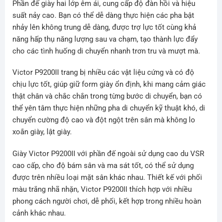
Phần đế giày hai lớp êm ái, cung cấp độ đàn hồi và hiệu
suất nảy cao. Bạn có thể dễ dàng thực hiện các pha bật
nhảy lên không trung dễ dàng, được trợ lực tốt cùng khả
năng hấp thụ năng lượng sau va chạm, tạo thành lực đẩy
cho các tình huống di chuyển nhanh trơn tru và mượt mà.
Victor P9200II trang bị nhiều các vật liệu cứng và có độ
chịu lực tốt, giúp giữ form giày ổn định, khi mang cảm giác
thật chân và chắc chắn trong từng bước di chuyển, bạn có
thể yên tâm thực hiện những pha di chuyển kỹ thuật khó, di
chuyển cường độ cao và đột ngột trên sân mà không lo
xoắn giày, lật giày.
Giày Victor P9200II với phần đế ngoài sử dụng cao du VSR
cao cấp, cho độ bám sân và ma sát tốt, có thể sử dụng
được trên nhiều loại mặt sân khác nhau. Thiết kế với phối
màu trắng nhã nhặn, Victor P9200II thích hợp với nhiều
phong cách người chơi, dễ phối, kết hợp trong nhiều hoàn
cảnh khác nhau.