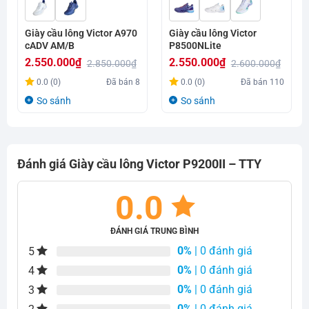
Giày cầu lông Victor A970
Giày cầu lông Victor
cADV AM/B
P8500NLite
2.550.000
₫
2.550.000
₫
2.850.000
₫
2.600.000
₫
Giá
Giá
Giá
Giá
0.0 (0)
Đã bán
8
0.0 (0)
Đã bán
110
gốc
hiện
gốc
hiện
So sánh
So sánh
là:
tại
là:
tại
2.850.000₫.
là:
2.600.000₫.
là:
2.550.000₫.
2.550.000₫.
Đánh giá Giày cầu lông Victor P9200II – TTY
0.0
ĐÁNH GIÁ TRUNG BÌNH
0%
| 0 đánh giá
5
0%
| 0 đánh giá
4
0%
| 0 đánh giá
3
0%
| 0 đánh giá