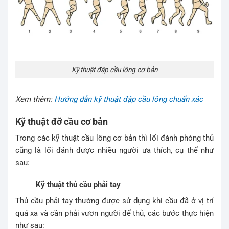
Kỹ thuật đập cầu lông cơ bản
Xem thêm:
Hướng dẫn kỹ thuật đập cầu lông chuẩn xác
Kỹ thuật đỡ cầu cơ bản
Trong các kỹ thuật cầu lông cơ bản thì lối đánh phòng thủ
cũng là lối đánh được nhiều người ưa thích, cụ thể như
sau:
Kỹ thuật thủ cầu phải tay
Thủ cầu phải tay thường được sử dụng khi cầu đã ở vị trí
quá xa và cần phải vươn người để thủ, các bước thực hiện
như sau: