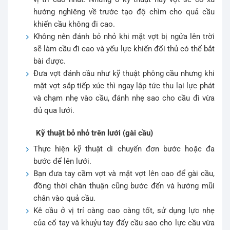
hướng nghiêng về trước tạo độ chìm cho quả cầu
khiến cầu không đi cao.
Không nên đánh bỏ nhỏ khi mặt vợt bị ngửa lên trời
sẽ làm cầu đi cao và yếu lực khiến đối thủ có thể bắt
bài được.
Đưa vợt đánh cầu như kỹ thuật phông cầu nhưng khi
mặt vợt sắp tiếp xúc thì ngay lập tức thu lại lực phát
và chạm nhẹ vào cầu, đánh nhẹ sao cho cầu đi vừa
đủ qua lưới.
Kỹ thuật bỏ nhỏ trên lưới (gài cầu)
Thực hiện kỹ thuật di chuyển đơn bước hoặc đa
bước để lên lưới.
Bạn đưa tay cầm vợt và mặt vợt lên cao để gài cầu,
đồng thời chân thuận cũng bước đến và hướng mũi
chân vào quả cầu.
Kê cầu ở vị trí càng cao càng tốt, sử dụng lực nhẹ
của cổ tay và khuỷu tay đẩy cầu sao cho lực cầu vừa