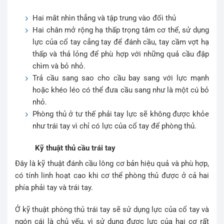
Hai mắt nhìn thẳng và tập trung vào đối thủ
Hai chân mở rộng hạ thấp trọng tâm cơ thể, sử dụng
lực của cổ tay cẳng tay để đánh cầu, tay cầm vợt hạ
thấp và thả lỏng để phù hợp với những quả cầu đập
chìm và bỏ nhỏ.
Trả cầu sang sao cho cầu bay sang với lực mạnh
hoặc khéo léo có thể đưa cầu sang như là một cú bỏ
nhỏ.
Phòng thủ ở tư thế phải tay lực sẽ không được khỏe
như trái tay vì chỉ có lực của cổ tay để phòng thủ.
Kỹ thuật thủ cầu trái tay
Đây là kỹ thuật đánh cầu lông cơ bản hiệu quả và phù hợp,
có tính linh hoạt cao khi cơ thể phòng thủ được ở cả hai
phía phải tay và trái tay.
Ở kỹ thuật phòng thủ trái tay sẽ sử dụng lực của cổ tay và
ngón cái là chủ yếu, vì sử dụng được lực của hai cơ rất