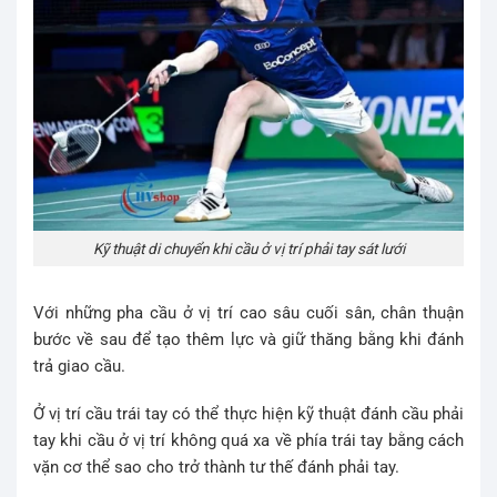
Kỹ thuật di chuyển khi cầu ở vị trí phải tay sát lưới
Với những pha cầu ở vị trí cao sâu cuối sân, chân thuận
bước về sau để tạo thêm lực và giữ thăng bằng khi đánh
trả giao cầu.
Ở vị trí cầu trái tay có thể thực hiện kỹ thuật đánh cầu phải
tay khi cầu ở vị trí không quá xa về phía trái tay bằng cách
vặn cơ thể sao cho trở thành tư thế đánh phải tay.