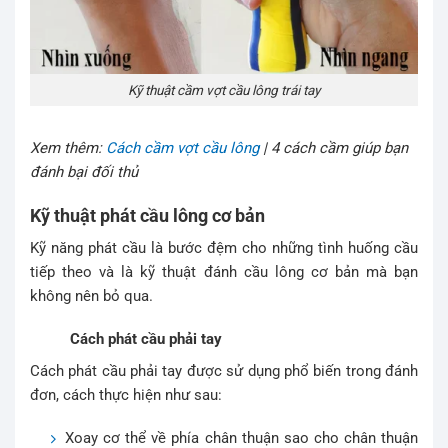
Kỹ thuật cầm vợt cầu lông trái tay
Xem thêm:
Cách cầm vợt cầu lông
| 4 cách cầm giúp bạn
đánh bại đối thủ
Kỹ thuật phát cầu lông cơ bản
Kỹ năng phát cầu là bước đệm cho những tình huống cầu
tiếp theo và là kỹ thuật đánh cầu lông cơ bản mà bạn
không nên bỏ qua.
Cách phát cầu phải tay
Cách phát cầu phải tay được sử dụng phổ biến trong đánh
đơn, cách thực hiện như sau:
Xoay cơ thể về phía chân thuận sao cho chân thuận