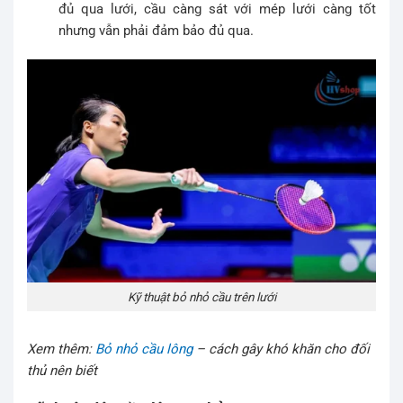
đủ qua lưới, cầu càng sát với mép lưới càng tốt
nhưng vẫn phải đảm bảo đủ qua.
Kỹ thuật bỏ nhỏ cầu trên lưới
Xem thêm:
Bỏ nhỏ cầu lông
– cách gây khó khăn cho đối
thủ nên biết