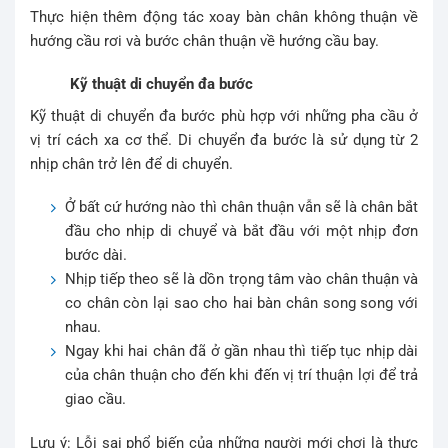
Thực hiện thêm động tác xoay bàn chân không thuận về
hướng cầu rơi và bước chân thuận về hướng cầu bay.
Kỹ thuật di chuyển đa bước
Kỹ thuật di chuyển đa bước phù hợp với những pha cầu ở
vị trí cách xa cơ thể. Di chuyển đa bước là sử dụng từ 2
nhịp chân trở lên để di chuyển.
Ở bất cứ hướng nào thì chân thuận vẫn sẽ là chân bắt
đầu cho nhịp di chuyể và bắt đầu với một nhịp đơn
bước dài.
Nhịp tiếp theo sẽ là dồn trọng tâm vào chân thuận và
co chân còn lại sao cho hai bàn chân song song với
nhau.
Ngay khi hai chân đã ở gần nhau thì tiếp tục nhịp dài
của chân thuận cho đến khi đến vị trí thuận lợi để trả
giao cầu.
Lưu ý: Lỗi sai phổ biến của những người mới chơi là thực