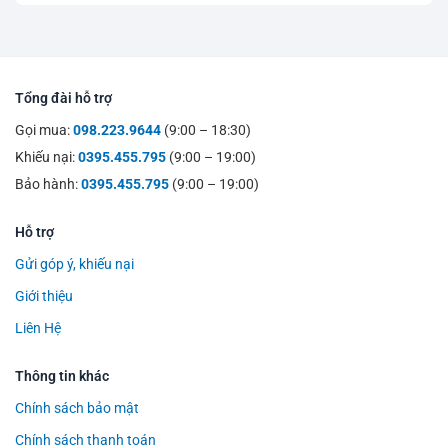
Tổng đài hỗ trợ
Gọi mua:
098.223.9644
(9:00 – 18:30)
Khiếu nại:
0395.455.795
(9:00 – 19:00)
Bảo hành:
0395.455.795
(9:00 – 19:00)
Hỗ trợ
Gửi góp ý, khiếu nại
Giới thiệu
Liên Hệ
Thông tin khác
Chính sách bảo mật
Chính sách thanh toán