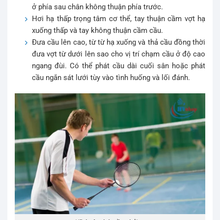
ở phía sau chân không thuận phía trước.
Hơi hạ thấp trọng tâm cơ thể, tay thuận cầm vợt hạ
xuống thấp và tay không thuận cầm cầu.
Đưa cầu lên cao, từ từ hạ xuống và thả cầu đồng thời
đưa vợt từ dưới lên sao cho vị trí chạm cầu ở độ cao
ngang đùi. Có thể phát cầu dài cuối sân hoặc phát
cầu ngắn sát lưới tùy vào tình huống và lối đánh.