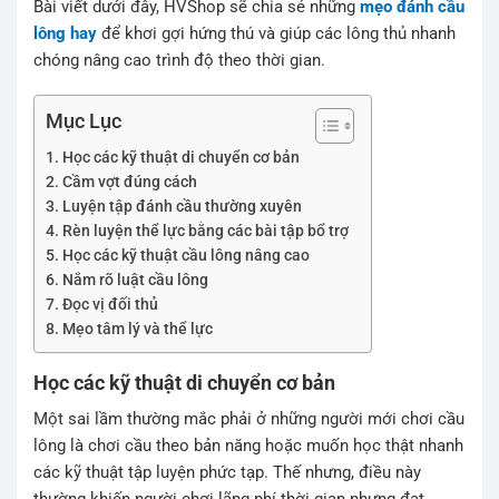
Bài viết dưới đây, HVShop sẽ chia sẻ những
mẹo đánh cầu
lông hay
để khơi gợi hứng thú và giúp các lông thủ nhanh
chóng nâng cao trình độ theo thời gian.
Mục Lục
Học các kỹ thuật di chuyển cơ bản
Cầm vợt đúng cách
Luyện tập đánh cầu thường xuyên
Rèn luyện thể lực bằng các bài tập bổ trợ
Học các kỹ thuật cầu lông nâng cao
Nắm rõ luật cầu lông
Đọc vị đối thủ
Mẹo tâm lý và thể lực
Học các kỹ thuật di chuyển cơ bản
Một sai lầm thường mắc phải ở những người mới chơi cầu
lông là chơi cầu theo bản năng hoặc muốn học thật nhanh
các kỹ thuật tập luyện phức tạp. Thế nhưng, điều này