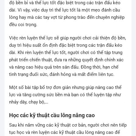
độ bền bỉ và thể lực tốt đặc biệt trong các trận đấu kéo
dài. Vì vậy, việc duy trì thể lực tốt là một mẹo đánh cầu
lông hay mà các tay vợt từ phong trào đến chuyên nghiệp
đều coi trọng.
Việc rèn luyện thể lực sẽ giúp người chơi cải thiện độ bền,
duy trì hiệu suất ổn định đặc biệt trong các trận đấu kéo
dài. Khi rèn luyện thể lực tốt, người chơi có thể tập trung
phát triển chiến thuật, đưa ra những quyết định chính xác
và nâng cao hiệu quả trên sân đấu. Đồng thời, hạn chế
tình trạng đuối sức, đánh hỏng và mất điểm liên tục.
Một số bài tập bổ trợ đơn giản nhưng giúp nâng cao thể
lực và tăng cường sức bền mà bạn có thể luyện tập như
nhảy dây, chạy bộ,…
Học các kỹ thuật cầu lông nâng cao
Sau khi nắm vững các kỹ thuật cơ bản, người chơi nên tiếp
tục học và rèn luyện các kỹ thuật cầu lông nâng cao để