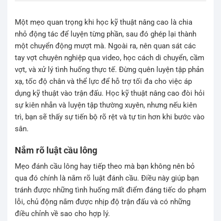
Một mẹo quan trọng khi học kỹ thuật nâng cao là chia
nhỏ động tác để luyện từng phần, sau đó ghép lại thành
một chuyển động mượt mà. Ngoài ra, nên quan sát các
tay vợt chuyên nghiệp qua video, học cách di chuyển, cầm
vợt, và xử lý tình huống thực tế. Đừng quên luyện tập phản
xạ, tốc độ chân và thể lực để hỗ trợ tối đa cho việc áp
dụng kỹ thuật vào trận đấu. Học kỹ thuật nâng cao đòi hỏi
sự kiên nhẫn và luyện tập thường xuyên, nhưng nếu kiên
trì, bạn sẽ thấy sự tiến bộ rõ rệt và tự tin hơn khi bước vào
sân.
Nắm rõ luật cầu lông
Mẹo đánh cầu lông hay tiếp theo mà bạn không nên bỏ
qua đó chính là nắm rõ luật đánh cầu. Điều này giúp bạn
tránh được những tình huống mất điểm đáng tiếc do phạm
lỗi, chủ động nắm được nhịp độ trận đấu và có những
điều chỉnh về sao cho hợp lý.