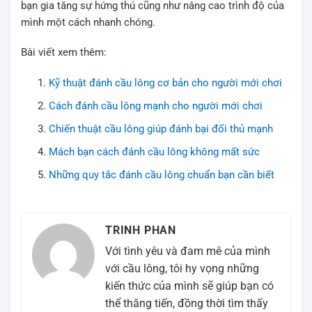
bạn gia tăng sự hứng thú cũng như nâng cao trình độ của
mình một cách nhanh chóng.
Bài viết xem thêm:
Kỹ thuật đánh cầu lông cơ bản cho người mới chơi
Cách đánh cầu lông mạnh cho người mới chơi
Chiến thuật cầu lông giúp đánh bại đối thủ mạnh
Mách bạn cách đánh cầu lông không mất sức
Những quy tắc đánh cầu lông chuẩn bạn cần biết
TRINH PHAN
Với tình yêu và đam mê của mình
với cầu lông, tôi hy vọng những
kiến thức của mình sẽ giúp bạn có
thể thăng tiến, đồng thời tìm thấy