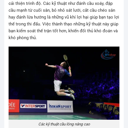
cải thiện trình độ. Các kỹ thuật như đánh cầu xoáy, đập
cầu mạnh từ cuối sân, bỏ nhỏ sát lưới, cắt cầu chéo sân
hay đánh lừa hướng là những vũ khí lợi hại giúp bạn tạo lợi
thế trong thi đấu. Việc thành thạo những kỹ thuật này giúp
bạn kiểm soát thế trận tốt hơn, khiến đối thủ khó đoán và
khó phòng thủ.
Các kỹ thuật cầu lông nâng cao