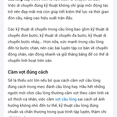
Việc di chuyển đúng kỹ thuật không chỉ giúp mỗi động tác
trở nên đẹp mắt mà còn giúp tiết kiệm thể lực và thời gian
đón cầu, nâng cao hiệu suất trận đấu.
Các kỹ thuật di chuyển trong cầu lông bao gồm kỹ thuật di
chuyển đơn bước, kỹ thuật di chuyển đa bước, kỹ thuật di
chuyển bước nhảy,… Hơn nữa, sức mạnh trong cầu lông
đến từ bước chân, nên các bài luyện tập cơ bản về chuyển
động chân, vận động nhanh và giữ thăng bằng để có thể di
chuyển linh hoạt trên sân.
Cầm vợt đúng cách
Sẽ là thiếu sót lớn nếu bỏ qua cách cầm vợt cầu lông
đúng cách trong mẹo đánh cầu lông hay. Hầu hết những
người mới chơi cầu lông thường cầm vợt theo cảm tính và
sở thích cá nhân, việc cầm
vợt cầu lông
sai cách sẽ ảnh
hưởng không nhỏ đến tư thế, kỹ thuật cầu lông đúng
chuẩn và chấn thương trong quá trình tập luyện, thậm chí