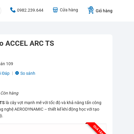
Cửa hàng
0982.239.644
Giỏ hàng
no ACCEL ARC TS
bán
109
i Đáp
So sánh
:
Còn hàng
 TS
là cây vợt mạnh mẽ với tốc độ và khả năng tấn công
ông nghệ AERODYNAMIC – thiết kế khí động học với tạo
ộ.
QUÀ TẶNG