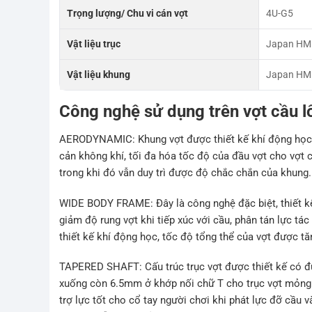
Trọng lượng/ Chu vi cán vợt
4U-G5
Vật liệu trục
Japan HM 
Vật liệu khung
Japan HM 
Công nghệ sử dụng trên vợt cầu
AERODYNAMIC: Khung vợt được thiết kế khí động học v
cản không khí, tối đa hóa tốc độ của đầu vợt cho vợt 
trong khi đó vẫn duy trì được độ chắc chắn của khung.
WIDE BODY FRAME: Đây là công nghệ đặc biệt, thiết k
giảm độ rung vợt khi tiếp xúc với cầu, phân tán lực 
thiết kế khí động học, tốc độ tổng thể của vợt được tăn
TAPERED SHAFT: Cấu trúc trục vợt được thiết kế có đ
xuống còn 6.5mm ở khớp nối chữ T cho trục vợt mỏng h
trợ lực tốt cho cổ tay người chơi khi phát lực đỡ cầu 