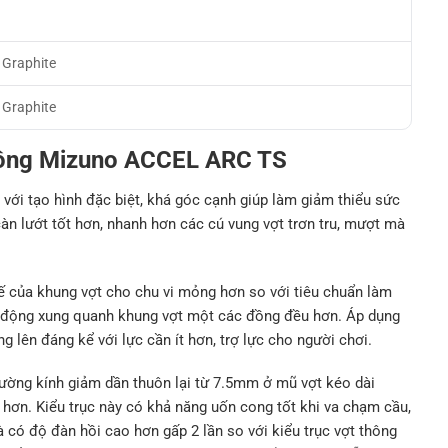
Graphite
Graphite
 lông Mizuno ACCEL ARC TS
ới tạo hình đặc biệt, khá góc cạnh giúp làm giảm thiểu sức
càn lướt tốt hơn, nhanh hơn các cú vung vợt trơn tru, mượt mà
ế của khung vợt cho chu vi mỏng hơn so với tiêu chuẩn làm
tác động xung quanh khung vợt một các đồng đều hơn. Áp dụng
g lên đáng kể với lực cần ít hơn, trợ lực cho người chơi.
ường kính giảm dần thuôn lại từ 7.5mm ở mũ vợt kéo dài
ơn. Kiểu trục này có khả năng uốn cong tốt khi va chạm cầu,
và có độ đàn hồi cao hơn gấp 2 lần so với kiểu trục vợt thông