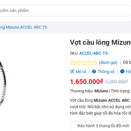
lông Mizuno ACCEL ARC TS
Vợt cầu lông Mizu
SKU:
ACCEL-ARC-TS
Đã 
(đánh giá)
Được
Mô tả
Thông số
Hỏ
xếp
1.650.000
₫
hạng
2.200.000
₫
0.0
Giá
Giá
Thương hiệu:
Mizuno
| Tình trạng
5
sao
gốc
hiện
Vợt cầu lông
Mizuno ACCEL ARC
vượt trội. Nổi bật nhờ sử dụng c
là:
tại
hình đặc biệt giúp tối đa hóa tốc đ
2.200.000₫.
là:
Bảo hành 3 tháng lỗi đổi mới
1.650.000₫.