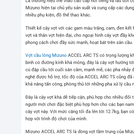
Là thương hiệu thể thao cao cấp nổi tiếng và lâu đời c
Mizuno hiện tại chủ yếu sản xuất và cung cấp các dụn
nhiều phụ kiện, đồ thể thao khác.
Thiết kế cây vợt với các gam màu trắng, cam, đen kết 
vợt và thân vợt hiện đại, cho ngoại hình cây vợt đầy 
phong cách chơi đầy sức mạnh, hoạt bát trên sân cầu.
Vợt cầu lông Mizuno
ACCEL ARC TS có trọng lượng khô
bình có đường kính khá mỏng, đây là cây vợt hướng tới
cú đập cầu tới cuối sân cắm, mạnh mẽ, các pha nhảy 
nghệ được hỗ trợ, tốc độ của ACCEL ARC TS cũng đã đượ
khả năng tấn công, phòng thủ tới những pha xử lý cầu 
Đây là cây vợt khá dễ tiếp cận, phù hợp cho nhiều đối 
người mới chơi đặc biệt phù hợp hơn cho các bạn nam 
cây vợt này. Với mức căng tối đa lên tới 12.7kg, bạ
hợp với trình độ chơi của mình.
Mizuno ACCEL ARC TS là dòng vợt tầm trung của Mizun