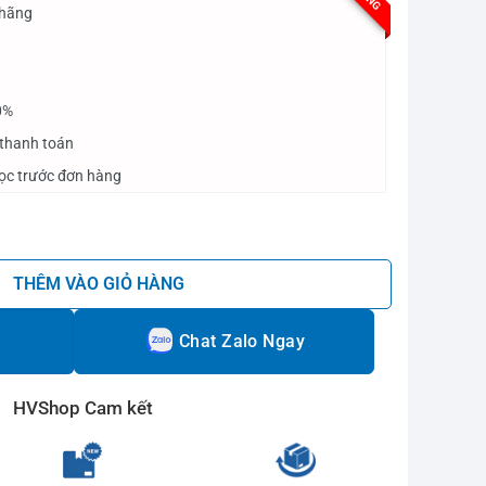
 hãng
0%
 thanh toán
cọc trước đơn hàng
TS số lượng
THÊM VÀO GIỎ HÀNG
Chat Zalo Ngay
HVShop Cam kết