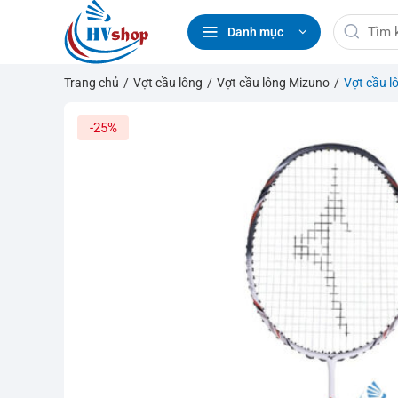
Bỏ
Tìm
qua
Danh mục
kiếm:
nội
dung
Trang chủ
/
Vợt cầu lông
/
Vợt cầu lông Mizuno
/
Vợt cầu 
-25%