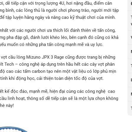
, dễ tiếp cận với trọng lượng 4U, hơi nặng đầu, điểm cân
g bình, các lông thủ là người chơi phong trào, người mới tập
để tập luyện hằng ngày và nâng cao kỹ thuật chơi của mình.
nhất với các người chơi ưa thích lối đánh thiên về tấn công,
ững pha đập gõ, đánh lưới khéo léo, bên cạnh đó cũng có khả
h, yếu muốn có những pha tấn công mạnh mẽ và uy lực.
g vợt cầu lông Mizuno JPX 3 Rage cũng được trang bị những
lt Tech – công nghệ áp dụng trên hầu hết các cây vợt phân
độ cao các tấm carbon tạo nên một vật liệu có lớp phủ mịn
tính khí động học, cải thiện toàn diện tốc độ của vợt.
ết kế độc đáo, mạnh mẽ, hiện đại cùng các công nghệ cao
 cầu linh hoạt, thông số dễ tiếp cận sẽ là một lựa chọn không
hè này!