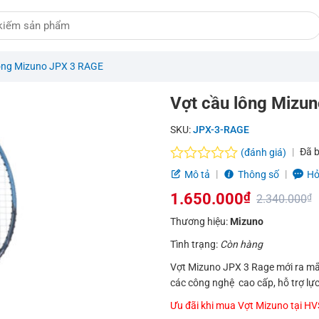
lông Mizuno JPX 3 RAGE
Vợt cầu lông Mizu
SKU:
JPX-3-RAGE
Đã 
(đánh giá)
Được
Mô tả
Thông số
Hỏ
xếp
1.650.000
₫
hạng
2.340.000
₫
0.0
Giá
Giá
Thương hiệu:
Mizuno
5
sao
gốc
hiện
Tình trạng:
Còn hàng
là:
tại
Vợt Mizuno JPX 3 Rage mới ra mắt
các công nghệ cao cấp, hỗ trợ lực 
2.340.000₫.
là:
Ưu đãi khi mua Vợt Mizuno tại H
1.650.000₫.