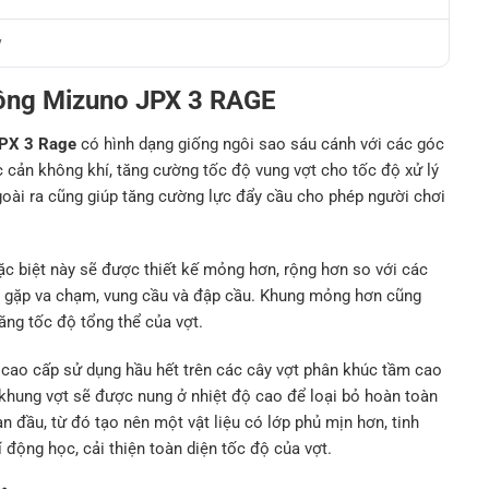
y
lông Mizuno JPX 3 RAGE
PX 3 Rage
có hình dạng giống ngôi sao sáu cánh với các góc
 cản không khí, tăng cường tốc độ vung vợt cho tốc độ xử lý
goài ra cũng giúp tăng cường lực đẩy cầu cho phép người chơi
.
c biệt này sẽ được thiết kế mỏng hơn, rộng hơn so với các
khi gặp va chạm, vung cầu và đập cầu. Khung mỏng hơn cũng
ăng tốc độ tổng thể của vợt.
u cao cấp sử dụng hầu hết trên các cây vợt phân khúc tầm cao
khung vợt sẽ được nung ở nhiệt độ cao để loại bỏ hoàn toàn
an đầu, từ đó tạo nên một vật liệu có lớp phủ mịn hơn, tinh
 động học, cải thiện toàn diện tốc độ của vợt.