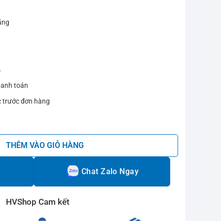
ãng
%
hanh toán
c trước đơn hàng
 số lượng
THÊM VÀO GIỎ HÀNG
Chat Zalo Ngay
HVShop Cam kết