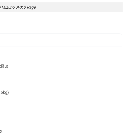
g Mizuno JPX 3 Rage
 đầu)
,6kg)
h
MG