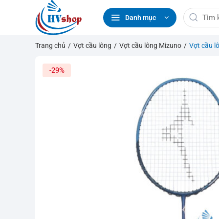
Bỏ
Tìm
qua
Danh mục
kiếm:
nội
dung
Trang chủ
/
Vợt cầu lông
/
Vợt cầu lông Mizuno
/
Vợt cầu 
-29%