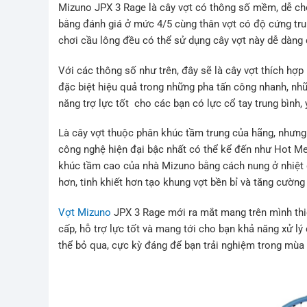
Mizuno JPX 3 Rage là cây vợt có thông số mềm, dễ chơi
bằng đánh giá ở mức 4/5 cùng thân vợt có độ cứng trun
chơi cầu lông đều có thể sử dụng cây vợt này dễ dàng 
Với các thông số như trên, đây sẽ là cây vợt thích hợp 
đặc biệt hiệu quả trong những pha tấn công nhanh, nh
năng trợ lực tốt cho các bạn có lực cổ tay trung bìn
Là cây vợt thuộc phân khúc tầm trung của hãng, nhưn
công nghệ hiện đại bậc nhất có thể kể đến như Hot Me
khúc tầm cao của nhà Mizuno bằng cách nung ở nhiệt 
hơn, tinh khiết hơn tạo khung vợt bền bỉ và tăng cường 
Vợt Mizuno
JPX 3 Rage mới ra mắt mang trên mình thi
cấp, hỗ trợ lực tốt và mang tới cho bạn khả năng xử lý
thể bỏ qua, cực kỳ đáng để bạn trải nghiệm trong mùa 