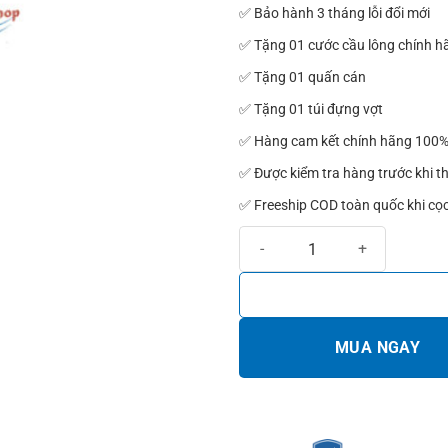
✅ Bảo hành 3 tháng lỗi đổi mới
✅ Tặng 01 cước cầu lông chính h
✅ Tặng 01 quấn cán
✅ Tặng 01 túi đựng vợt
✅ Hàng cam kết chính hãng 100
✅ Được kiểm tra hàng trước khi t
✅ Freeship COD toàn quốc khi cọ
Vợt cầu lông Mizuno JPX 3 RAGE
MUA NGAY