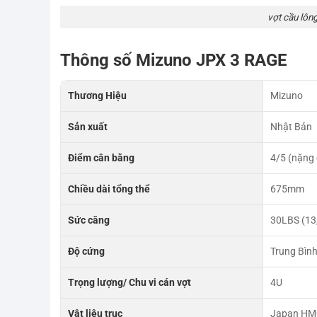
vợt cầu lôn
Thông số Mizuno JPX 3 RAGE
Thương Hiệu
Mizuno
Sản xuất
Nhật Bản
Điểm cân bằng
4/5 (nặng
Chiều dài tổng thể
675mm
Sức căng
30LBS (13
Độ cứng
Trung Bìn
Trọng lượng/ Chu vi cán vợt
4U
Vật liệu trục
Japan H