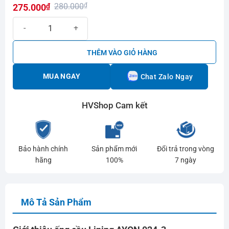
280.000
₫
275.000
₫
hạng
0.0
Giá
Giá
Ống cầu Lining AYQN 024-3 số lượng
5
gốc
hiện
sao
là:
tại
THÊM VÀO GIỎ HÀNG
280.000₫.
là:
275.000₫.
MUA NGAY
Chat Zalo Ngay
HVShop Cam kết
Bảo hành chính
Sản phẩm mới
Đổi trả trong vòng
hãng
100%
7 ngày
Mô Tả Sản Phẩm