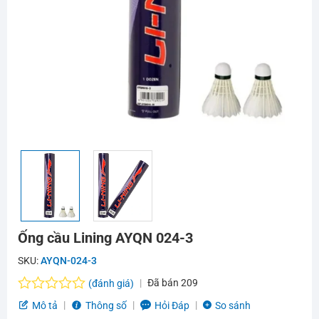
Ống cầu Lining AYQN 024-3
SKU:
AYQN-024-3
Đã bán
209
(đánh giá)
Được
Mô tả
Thông số
Hỏi Đáp
So sánh
xếp