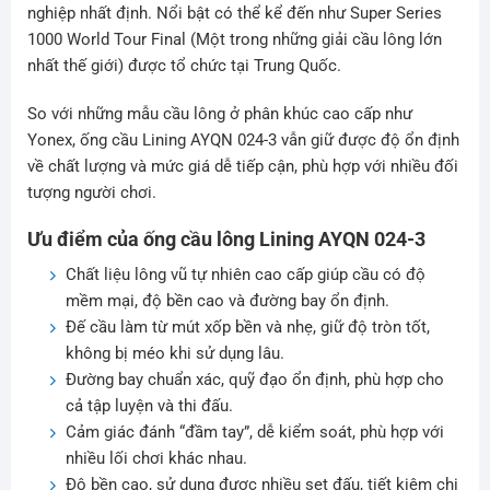
nghiệp nhất định. Nổi bật có thể kể đến như Super Series
1000 World Tour Final (Một trong những giải cầu lông lớn
nhất thế giới) được tổ chức tại Trung Quốc.
So với những mẫu cầu lông ở phân khúc cao cấp như
Yonex, ống cầu Lining AYQN 024-3 vẫn giữ được độ ổn định
về chất lượng và mức giá dễ tiếp cận, phù hợp với nhiều đối
tượng người chơi.
Ưu điểm của ống cầu lông Lining AYQN 024-3
Chất liệu lông vũ tự nhiên cao cấp giúp cầu có độ
mềm mại, độ bền cao và đường bay ổn định.
Đế cầu làm từ mút xốp bền và nhẹ, giữ độ tròn tốt,
không bị méo khi sử dụng lâu.
Đường bay chuẩn xác, quỹ đạo ổn định, phù hợp cho
cả tập luyện và thi đấu.
Cảm giác đánh “đầm tay”, dễ kiểm soát, phù hợp với
nhiều lối chơi khác nhau.
Độ bền cao, sử dụng được nhiều set đấu, tiết kiệm chi