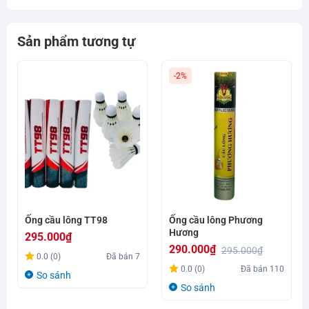
Sản phẩm tương tự
-2%
Ống cầu lông TT98
Ống cầu lông Phương
Hương
295.000
₫
290.000
₫
295.000
₫
0.0 (0)
Đã bán
7
Giá
Giá
0.0 (0)
Đã bán
110
So sánh
gốc
hiện
So sánh
là:
tại