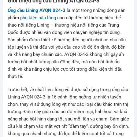
Giới thiệu ống cầu Lining AYQN 024-3
Ống cầu Lining AYQN 024-3
là một trong những dòng sản
phẩm
phụ kiện cầu lông
cao cấp đến từ thương hiệu thể
thao nổi tiếng Lining – thương hiệu nổi tiếng của Trung
Quốc được nhiều vận động viên chuyên nghiệp tin dùng.
Sản phẩm được thiết kế hướng đến người chơi có nhu cầu
tập luyện và thi đấu với yêu cầu cao về độ ổn định, độ bền
và khả năng bay chuẩn xác. AYQN 024-3 không chỉ gây ấn
tượng bởi chất lượng cầu đồng đều, mà còn bởi tính ổn
định và khả năng chịu lực cực tốt trong điều kiện thi đấu
thực tế.
Trước hết, về chất liệu, lông vũ được sử dụng trong ống cầu
Lining AYQN 024-3 là 16 cánh lông ngỗng tự nhiên tuyển
chọn, thay vì sử dụng lông vịt như các loại cầu khác trên thị
trường. Điều này giúp cầu có độ mềm mại, linh hoạt và khả
năng phục hồi hình dạng tốt sau mỗi lần va chạm. Cảm giác
cầu khi chạm vào mặt vợt rất “đầm tay”, đường bay ổn định,
không quá nhanh nhưng đủ lực để kiểm soát tốt cả trong