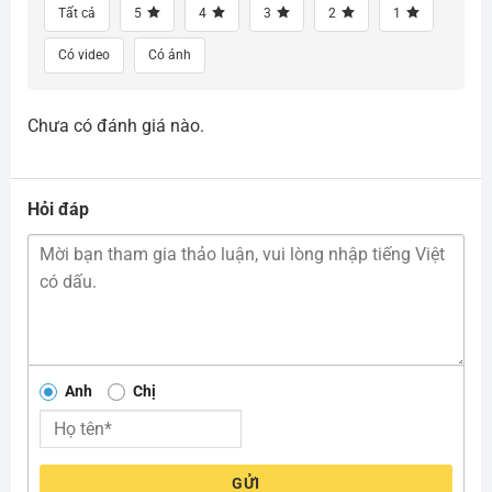
Tất cả
5
4
3
2
1
Có video
Có ảnh
Chưa có đánh giá nào.
Hỏi đáp
Anh
Chị
GỬI