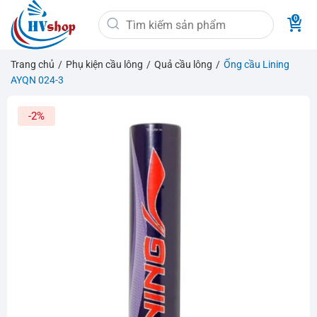
Bỏ
Tìm
qua
kiếm:
nội
dung
Trang chủ
/
Phụ kiện cầu lông
/
Quả cầu lông
/
Ống cầu Lining
AYQN 024-3
-2%