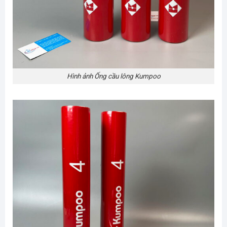
Hình ảnh Ống cầu lông Kumpoo