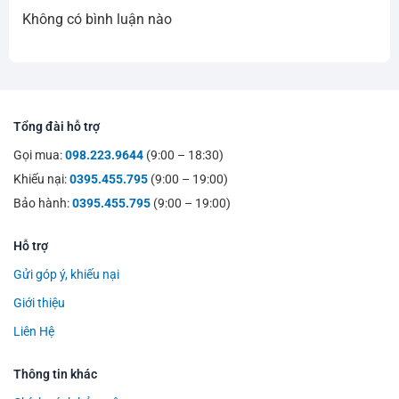
Không có bình luận nào
Tổng đài hỗ trợ
Gọi mua:
098.223.9644
(9:00 – 18:30)
Khiếu nại:
0395.455.795
(9:00 – 19:00)
Bảo hành:
0395.455.795
(9:00 – 19:00)
Hỗ trợ
Gửi góp ý, khiếu nại
Giới thiệu
Liên Hệ
Thông tin khác