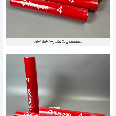
Hình ảnh Ống cầu lông Kumpoo