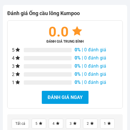
275.000₫.
Đánh giá Ống cầu lông Kumpoo
0.0
ĐÁNH GIÁ TRUNG BÌNH
0%
| 0 đánh giá
5
0%
| 0 đánh giá
4
0%
| 0 đánh giá
3
0%
| 0 đánh giá
2
0%
| 0 đánh giá
1
ĐÁNH GIÁ NGAY
Tất cả
5
4
3
2
1