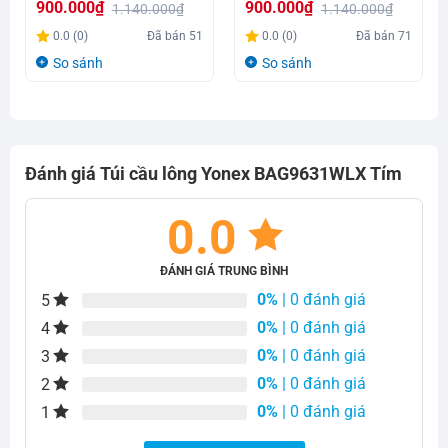
900.000
₫
900.000
₫
1.140.000
₫
1.140.000
₫
Giá
Giá
Giá
Giá
0.0 (0)
Đã bán
51
0.0 (0)
Đã bán
71
gốc
hiện
gốc
hiện
So sánh
So sánh
là:
tại
là:
tại
1.140.000₫.
là:
1.140.000₫.
là:
900.000₫.
900.000₫.
Đánh giá Túi cầu lông Yonex BAG9631WLX Tím
0.0
ĐÁNH GIÁ TRUNG BÌNH
0%
| 0 đánh giá
5
0%
| 0 đánh giá
4
0%
| 0 đánh giá
3
0%
| 0 đánh giá
2
0%
| 0 đánh giá
1