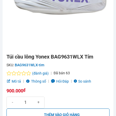
Túi cầu lông Yonex BAG9631WLX Tím
SKU:
BAG9631WLX-tim
Đã bán
63
(đánh giá)
Được
Mô tả
Thông số
Hỏi Đáp
So sánh
xếp
₫
hạng
900.000
0.0
Túi cầu lông Yonex BAG9631WLX Tím số lượng
5
sao
THÊM VÀO GIỎ HÀNG