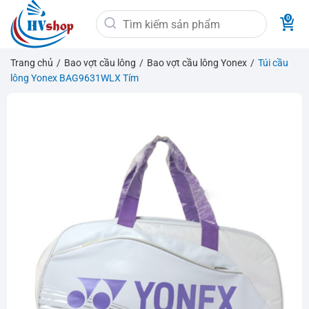
Bỏ
Tìm
qua
kiếm:
nội
dung
Trang chủ
/
Bao vợt cầu lông
/
Bao vợt cầu lông Yonex
/
Túi cầu
lông Yonex BAG9631WLX Tím