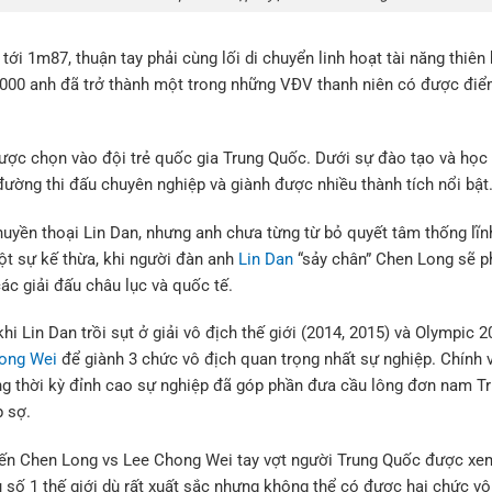
 tới 1m87, thuận tay phải cùng lối di chuyển linh hoạt tài năng thi
000 anh đã trở thành một trong những VĐV thanh niên có được điểm
ợc chọn vào đội trẻ quốc gia Trung Quốc. Dưới sự đào tạo và học 
ường thi đấu chuyên nghiệp và giành được nhiều thành tích nổi bật
 huyền thoại Lin Dan, nhưng anh chưa từng từ bỏ quyết tâm thống lĩ
t sự kế thừa, khi người đàn anh
Lin Dan
“sảy chân” Chen Long sẽ 
các giải đấu châu lục và quốc tế.
hi Lin Dan trồi sụt ở giải vô địch thế giới (2014, 2015) và Olympic 
ong Wei
để giành 3 chức vô địch quan trọng nhất sự nghiệp. Chính vì
ong thời kỳ đỉnh cao sự nghiệp đã góp phần đưa cầu lông đơn nam T
 sợ.
đến Chen Long vs Lee Chong Wei tay vợt người Trung Quốc được xem
ủ số 1 thế giới dù rất xuất sắc nhưng không thể có được hai chức v