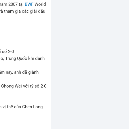
 năm 2007 tại
BWF
World
à tham gia các giải đấu
ỉ số 2-0
Tô, Trung Quốc khi đánh
m này, anh đã giành
e Chong Wei với tỷ số 2-0
m
h vị thế của Chen Long