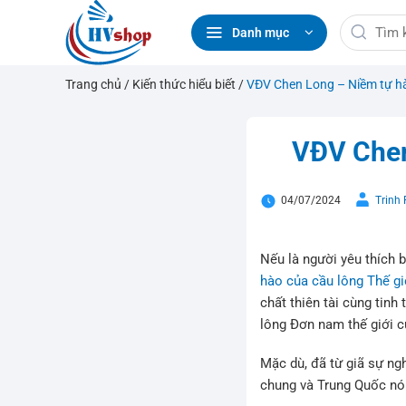
Bỏ
Tìm
qua
Danh mục
kiếm:
nội
dung
Trang chủ
/
Kiến thức hiểu biết
/
VĐV Chen Long – Niềm tự hà
VĐV Chen
04/07/2024
Trinh
Nếu là người yêu thích 
hào của cầu lông Thế gi
chất thiên tài cùng tin
lông Đơn nam thế giới c
Mặc dù, đã từ giã sự ng
chung và Trung Quốc nói