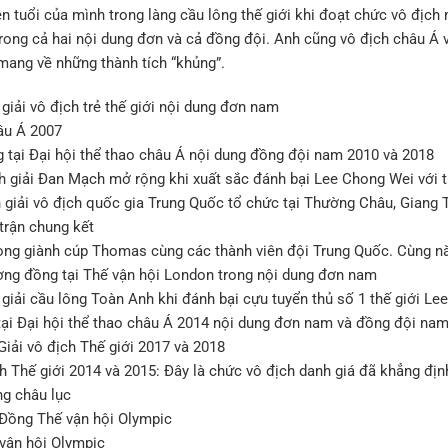
n tuổi của mình trong làng cầu lông thế giới khi đoạt chức vô địch
ong cả hai nội dung đơn và cả đồng đội. Anh cũng vô địch châu Á v
 mang về những thành tích “khủng”.
giải vô địch trẻ thế giới nội dung đơn nam
hâu Á 2007
tại Đại hội thể thao châu Á nội dung đồng đội nam 2010 và 2018
h giải Đan Mạch mở rộng khi xuất sắc đánh bại Lee Chong Wei với t
 giải vô địch quốc gia Trung Quốc tổ chức tại Thường Châu, Giang 
 trận chung kết
ng giành cúp Thomas cùng các thành viên đội Trung Quốc. Cùng nă
ng đồng tại Thế vận hội London trong nội dung đơn nam
 giải cầu lông Toàn Anh khi đánh bại cựu tuyển thủ số 1 thế giới Le
tại Đại hội thể thao châu Á 2014 nội dung đơn nam và đồng đội na
iải vô địch Thế giới 2017 và 2018
ch Thế giới 2014 và 2015: Đây là chức vô địch danh giá đã khẳng địn
ng châu lục
Đồng Thế vận hội Olympic
vận hội Olympic