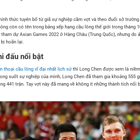
nh thức tuyên bố từ giã sự nghiệp cầm vợt và theo đuổi sở trường 
ông còn có tên trong bảng xếp hạng cầu lông thế giới trong tháng 10
tham dự Asian Games 2022 ở Hàng Châu (Trung Quốc), nhưng do ả
bị hoãn lại.
hi đấu nổi bật
n thoại cầu lông vĩ đại nhất lịch sử
thì Long Chen được xem là niềm
ong suốt sự nghiệp của mình, Long Chen đã tham gia khoảng 555 g
ng 441 trận. Tay vợt này đã mang về không ít những thành tích nổi b