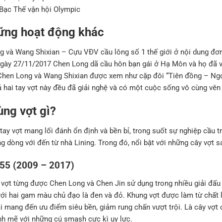
Bạc Thế vận hội Olympic
hững hoạt động khác
 và Wang Shixian – Cựu VĐV cầu lông số 1 thế giới ở nội dung đơn
ngày 27/11/2017 Chen Long dã cầu hôn bạn gái ở Hạ Môn và họ đã 
Chen Long và Wang Shixian được xem như cặp đôi “Tiên đồng – Ngọ
ả hai tay vợt này đều đã giải nghệ và có một cuộc sống vô cùng vên
ùng vợt gì?
 tay vợt mang lối đánh ổn định và bền bỉ, trong suốt sự nghiệp cầu 
g dòng với đến từ nhà Lining. Trong đó, nổi bật với những cây vợt s
N55 (2009 – 2017)
 vợt từng được Chen Long và Chen Jin sử dụng trong nhiều giải đấu
i hai gam màu chủ đạo là đen và đỏ. Khung vợt được làm từ chất l
 mang đến ưu điểm siêu bền, giảm rung chấn vượt trội. Là cây vợt 
nh mẽ với những cú smash cực kì uy lực.