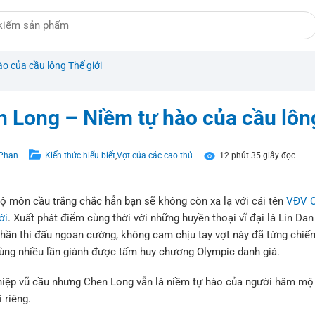
o của cầu lông Thế giới
 Long – Niềm tự hào của cầu lông
 Phan
Kiến thức hiểu biết
,
Vợt của các cao thủ
12 phút 35 giây đọc
bộ môn cầu trắng chắc hẳn bạn sẽ không còn xa lạ với cái tên
VĐV C
ới
. Xuất phát điểm cùng thời với những huyền thoại vĩ đại là Lin Dan
h thần thi đấu ngoan cường, không cam chịu tay vợt này đã từng chiế
ùng nhiều lần giành được tấm huy chương Olympic danh giá.
hiệp vũ cầu nhưng Chen Long vẫn là niềm tự hào của người hâm mộ c
 riêng.