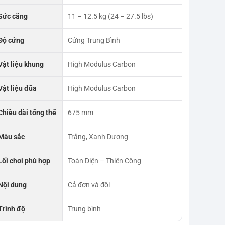
Sức căng
11 – 12.5 kg (24 – 27.5 lbs)
Độ cứng
Cứng Trung Bình
Vật liệu khung
High Modulus Carbon
Vật liệu đũa
High Modulus Carbon
Chiều dài tổng thể
675 mm
Màu sắc
Trắng, Xanh Dương
Lối chơi phù hợp
Toàn Diện – Thiên Công
Nội dung
Cả đơn và đôi
Trình độ
Trung bình