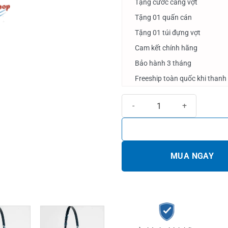
Tặng cước căng vợt
Tặng 01 quấn cán
Tặng 01 túi đựng vợt
Cam kết chính hãng
Bảo hành 3 tháng
Freeship toàn quốc khi thanh
Vợt cầu lông Bubadu Fox X77 số 
MUA NGAY