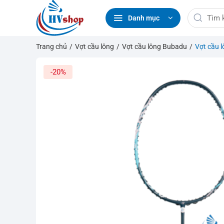
Bỏ
Tìm
qua
Danh mục
kiếm:
nội
dung
Trang chủ
/
Vợt cầu lông
/
Vợt cầu lông Bubadu
/
Vợt cầu 
-20%