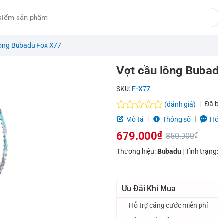
lông Bubadu Fox X77
Vợt cầu lông Buba
SKU:
F-X77
Đã 
(đánh giá)
Được
Mô tả
Thông số
Hỏ
xếp
679.000
₫
hạng
850.000
₫
0.0
Giá
Giá
Thương hiệu:
Bubadu
| Tình trạng
5
sao
gốc
hiện
là:
tại
Ưu Đãi Khi Mua
850.000₫.
là:
Hỗ trợ căng cước miễn phí
679.000₫.