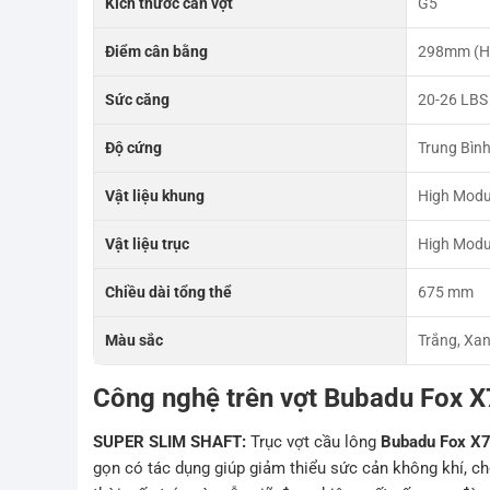
Kích thước cán vợt
G5
Điểm cân bằng
298mm (Hơ
Sức căng
20-26 LBS
Độ cứng
Trung Bìn
Vật liệu khung
High Modu
Vật liệu trục
High Modu
Chiều dài tổng thể
675 mm
Màu sắc
Trắng, Xa
Công nghệ trên vợt Bubadu Fox 
SUPER SLIM SHAFT:
Trục vợt cầu lông
Bubadu Fox X
gọn có tác dụng giúp giảm thiểu sức cản không khí, ch