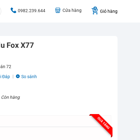
Cửa hàng
0982.239.644
Giỏ hàng
du Fox X77
bán
72
i Đáp
So sánh
:
Còn hàng
QUÀ TẶNG