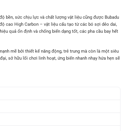
 độ bền, sức chịu lực và chất lượng vật liệu cũng được Bubadu
độ cao High Carbon – vật liệu cấu tạo từ các bó sợi dẻo dai,
 hiệu quả ổn định và chống biến dạng tốt, các pha cầu bay hết
ạnh mẽ bởi thiết kế năng động, trẻ trung mà còn là một siêu
ại, sở hữu lối chơi linh hoạt, ứng biến nhanh nhạy hứa hẹn sẽ
!