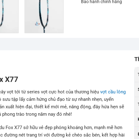
Bảo hành chính hãng
T
ox X77
cây vợt tới từ series vợt cực hot của thương hiệu
vợt cầu lông
ộ sưu tập lấy cảm hứng chủ đạo từ sự nhanh nhẹn, uyển
n xuất hiện đại, thiết kế mới mẻ, năng động, đây hứa hẹn sẽ
hủ phong trào trong năm nay đó nhé!
adu Fox X77 sở hữu vẻ đẹp phóng khoáng hơn, mạnh mẽ hơn
 đường nét trang trí với đường kẻ chéo sắc bén, kết hợp hài