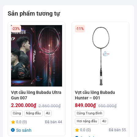
Sản phẩm tương tự
-23%
-11%
Vợt cầu lông Bubadu Ultra
Vợt cầu lông Bubadu
Gun 007
Hunter – 001
2.200.000
₫
849.000
₫
2.860.000
₫
950.000
₫
Giá
Giá
Giá
Giá
Cứng
Nặng đầu
4U
Cứng Trung Bình
gốc
hiện
gốc
hiện
Hơi nặng đầu
4U
0.0 (0)
Đã bán
44
là:
tại
là:
tại
So sánh
0.0 (0)
Đã bán
55
2.860.000₫.
là:
950.000₫.
là: