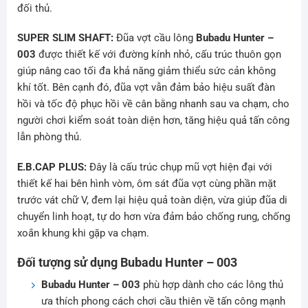
đối thủ.
SUPER SLIM SHAFT:
Đũa vợt cầu lông
Bubadu Hunter –
003
được thiết kế với đường kính nhỏ, cấu trúc thuôn gọn
giúp nâng cao tối đa khả năng giảm thiểu sức cản không
khí tốt. Bên cạnh đó, đũa vợt vẫn đảm bảo hiệu suất đàn
hồi và tốc độ phục hồi về cân bằng nhanh sau va chạm, cho
người chơi kiểm soát toàn diện hơn, tăng hiệu quả tấn công
lẫn phòng thủ.
E.B.CAP PLUS:
Đây là cấu trúc chụp mũ vợt hiện đại với
thiết kế hai bên hình vòm, ôm sát đũa vợt cùng phần mặt
trước vát chữ V, đem lại hiệu quả toàn diện, vừa giúp đũa di
chuyển linh hoạt, tự do hơn vừa đảm bảo chống rung, chống
xoắn khung khi gặp va chạm.
Đối tượng sử dụng Bubadu Hunter – 003
Bubadu Hunter – 003
phù hợp dành cho các lông thủ
ưa thích phong cách chơi cầu thiên về tấn công mạnh