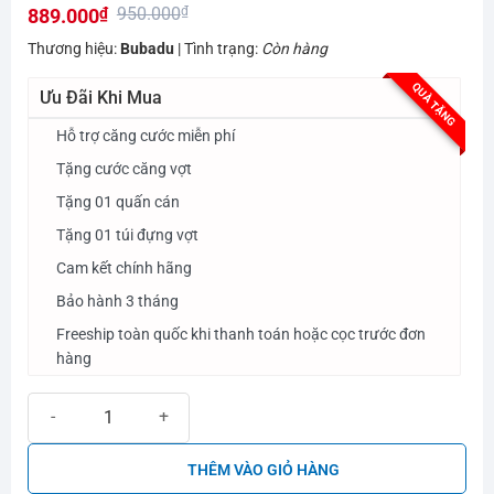
950.000
₫
889.000
₫
hạng
0.0
Giá
Giá
Thương hiệu:
Bubadu
| Tình trạng:
Còn hàng
5
gốc
hiện
sao
QUÀ TẶNG
Ưu Đãi Khi Mua
là:
tại
950.000₫.
là:
Hỗ trợ căng cước miễn phí
889.000₫.
Tặng cước căng vợt
Tặng 01 quấn cán
Tặng 01 túi đựng vợt
Cam kết chính hãng
Bảo hành 3 tháng
Freeship toàn quốc khi thanh toán hoặc cọc trước đơn
hàng
Vợt cầu lông Bubadu Hunter - 003 số lượng
THÊM VÀO GIỎ HÀNG