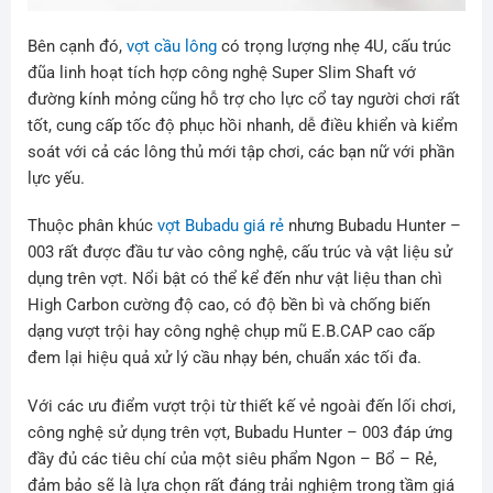
Bên cạnh đó,
vợt cầu lông
có trọng lượng nhẹ 4U, cấu trúc
đũa linh hoạt tích hợp công nghệ Super Slim Shaft vớ
đường kính mỏng cũng hỗ trợ cho lực cổ tay người chơi rất
tốt, cung cấp tốc độ phục hồi nhanh, dễ điều khiển và kiểm
soát với cả các lông thủ mới tập chơi, các bạn nữ với phần
lực yếu.
Thuộc phân khúc
vợt Bubadu giá rẻ
nhưng Bubadu Hunter –
003 rất được đầu tư vào công nghệ, cấu trúc và vật liệu sử
dụng trên vợt. Nổi bật có thể kể đến như vật liệu than chì
High Carbon cường độ cao, có độ bền bì và chống biến
dạng vượt trội hay công nghệ chụp mũ E.B.CAP cao cấp
đem lại hiệu quả xử lý cầu nhạy bén, chuẩn xác tối đa.
Với các ưu điểm vượt trội từ thiết kế vẻ ngoài đến lối chơi,
công nghệ sử dụng trên vợt, Bubadu Hunter – 003 đáp ứng
đầy đủ các tiêu chí của một siêu phẩm Ngon – Bổ – Rẻ,
đảm bảo sẽ là lựa chọn rất đáng trải nghiệm trong tầm giá