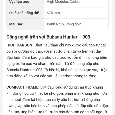
Vật liệu trục
High Modulus Carbon
Chiều dài tổng thể
675 mm
Màu sắc
Xanh Navy, Vàng gold
Công nghệ trên vợt Bubadu Hunter – 003
HIGH CARBON:
Chất liệu than chì này được cấu tạo từ các
bó sợi cường độ cao, với mật độ phân tử và liên kết dày
đặc luôn đảm bảo giữ cho cấu trúc vợt ổn định, chống biến
dạng trước các va chạm trên sân. Từ đó, cung cấp cho
Bubadu Hunter – 003 độ bền bỉ, khả năng chịu lực vượt trội
hơn đáng kể so với các vật liệu carbon thông thường.
COMPACT FRAME:
Vợt cầu lông sử dụng cấu trúc khung
khí động học có thiết kế nhỏ gọn, phần mặt khung nhỏ hơn,
linh hoạt đem lại hiệu quả xử lý cầu tốt hơn, những pha
swing vợt sắc bén hơn và cho phép các cú đập cầu dồn dập,
liên tục, ứng biến tức thì trước các đòn tấn công bất ngờ từ