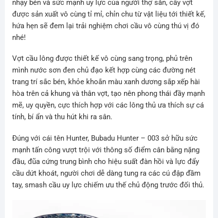
nhạy bén và sức mạnh uy lực của người thợ săn, cây vợt
được sản xuất vô cùng tỉ mỉ, chỉn chu từ vật liệu tới thiết kế,
hứa hẹn sẽ đem lại trải nghiệm chơi cầu vô cùng thú vị đó
nhé!
Vợt cầu lông được thiết kế vô cùng sang trọng, phủ trên
mình nước sơn đen chủ đạo kết hợp cùng các đường nét
trang trí sắc bén, khỏe khoắn màu xanh dương sắp xếp hài
hòa trên cả khung và thân vợt, tạo nên phong thái đầy mạnh
mẽ, uy quyền, cực thích hợp với các lông thủ ưa thích sự cá
tính, bí ẩn và thu hút khi ra sân.
Đúng với cái tên Hunter, Bubadu Hunter – 003 sở hữu sức
mạnh tấn công vượt trội với thông số điểm cân bằng nặng
đầu, đũa cứng trung bình cho hiệu suất đàn hồi và lực đẩy
cầu dứt khoát, người chơi dễ dàng tung ra các cú đập đầm
tay, smash cầu uy lực chiếm ưu thế chủ động trước đối thủ.