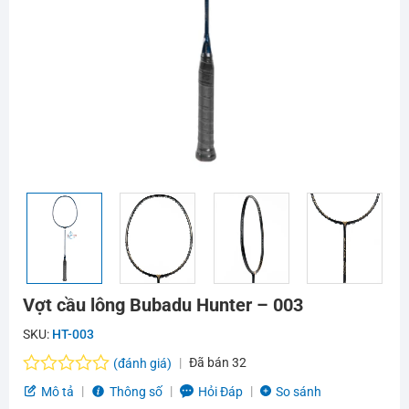
Vợt cầu lông Bubadu Hunter – 003
SKU:
HT-003
Đã bán
32
(đánh giá)
Được
Mô tả
Thông số
Hỏi Đáp
So sánh
xếp