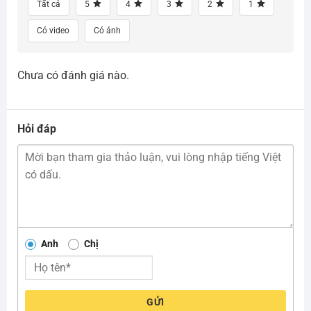
Tất cả
5
4
3
2
1
Có video
Có ảnh
Chưa có đánh giá nào.
Hỏi đáp
Anh
Chị
GỬI