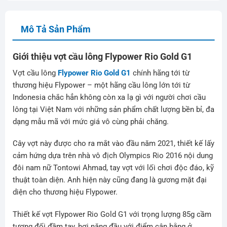
Mô Tả Sản Phẩm
Giới thiệu vợt cầu lông Flypower Rio Gold G1
Vợt cầu lông
Flypower Rio Gold G1
chính hãng tới từ
thương hiệu Flypower – một hãng cầu lông lớn tới từ
Indonesia chắc hẳn không còn xa lạ gì với người chơi cầu
lông tại Việt Nam với những sản phẩm chất lượng bền bỉ, đa
dạng mẫu mã với mức giá vô cùng phải chăng.
Cây vợt này được cho ra mắt vào đầu năm 2021, thiết kế lấy
cảm hứng dựa trên nhà vô địch Olympics Rio 2016 nội dung
đôi nam nữ Tontowi Ahmad, tay vợt với lối chơi độc đáo, kỹ
thuật toàn diện. Anh hiện này cũng đang là gương mặt đại
diện cho thương hiệu Flypower.
Thiết kế vợt Flypower Rio Gold G1 với trọng lượng 85g cầm
tương đối đầm tay, hơi nặng đầu với điểm cân bằng ở