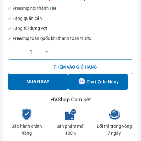
2.160.000₫.
là:
✅ Freeship nội thành HN
1.400.000₫.
✅ Tặng quấn cán
✅ Tặng túi đựng vợt
✅ Freeship toàn quốc khi thanh toán trước
Vợt cầu lông Flypower Rio Gold G1 số lượng
THÊM VÀO GIỎ HÀNG
MUA NGAY
Chat Zalo Ngay
HVShop Cam kết
Bảo hành chính
Sản phẩm mới
Đổi trả trong vòng
hãng
100%
7 ngày