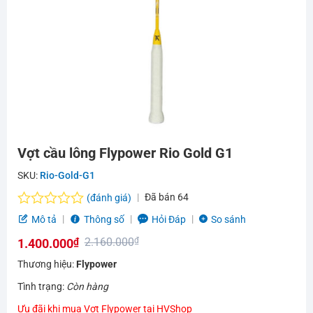
Vợt cầu lông Flypower Rio Gold G1
SKU:
Rio-Gold-G1
Đã bán
64
(đánh giá)
Được
Mô tả
Thông số
Hỏi Đáp
So sánh
xếp
2.160.000
₫
1.400.000
₫
hạng
0.0
Giá
Giá
Thương hiệu:
Flypower
5
gốc
hiện
sao
Tình trạng:
Còn hàng
là:
tại
Ưu đãi khi mua Vợt Flypower tại HVShop