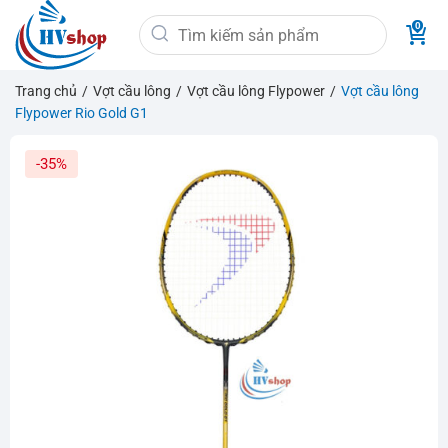
Bỏ
Tìm
qua
kiếm:
nội
dung
Trang chủ
/
Vợt cầu lông
/
Vợt cầu lông Flypower
/
Vợt cầu lông
Flypower Rio Gold G1
-35%