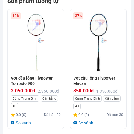
Sản phẩm tương tự
-13%
-37%
Vợt cầu lông Flypower
Vợt cầu lông Flypower
Tornado 900
Macan
2.050.000
₫
850.000
₫
2.350.000
₫
1.350.000
₫
Giá
Giá
Giá
Giá
Cứng Trung Bình
Cân bằng
Cứng Trung Bình
Cân bằng
gốc
hiện
gốc
hiện
4U
4U
là:
tại
là:
tại
0.0 (0)
Đã bán
80
0.0 (0)
Đã bán
30
2.350.000₫.
là:
1.350.000₫.
là:
So sánh
So sánh
2.050.000₫.
850.000₫.