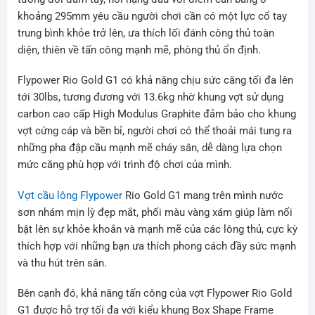
khoảng 295mm yêu cầu người chơi cần có một lực cổ tay
trung bình khỏe trở lên, ưa thích lối đánh công thủ toàn
diện, thiên về tấn công mạnh mẽ, phòng thủ ổn định.
Flypower Rio Gold G1 có khả năng chịu sức căng tối đa lên
tới 30lbs, tương đương với 13.6kg nhờ khung vợt sử dụng
carbon cao cấp High Modulus Graphite đảm bảo cho khung
vợt cứng cáp và bền bỉ, người chơi có thể thoải mái tung ra
những pha đập cầu mạnh mẽ cháy sân, dễ dàng lựa chọn
mức căng phù hợp với trình độ chơi của mình.
Vợt cầu lông Flypower
Rio Gold G1 mang trên mình nước
sơn nhám mịn lỳ đẹp mắt, phối màu vàng xám giúp làm nổi
bật lên sự khỏe khoắn và mạnh mẽ của các lông thủ, cực kỳ
thích hợp với những bạn ưa thích phong cách đầy sức mạnh
và thu hút trên sân.
Bên cạnh đó, khả năng tấn công của vợt Flypower Rio Gold
G1 được hỗ trợ tối đa với kiểu khung Box Shape Frame