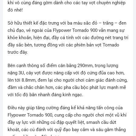
khí vô cùng đáng gờm dành cho các tay vợt chuyên nghiệp
đó nhé!
Sở hữu thiết kế đặc trưng với ba màu sắc đỏ – trắng – đen
chủ đạo, vẻ ngoài của Flypower Tornado 900 vẫn mang sự
khỏe khoắn, hiện đại, đầy cá tính với các đường nét trang trí
đầy sắc bén, tương đồng với các phiên bản vợt Tornado
trước đây.
Bên cạnh thông số điểm cân bằng 290mm, trọng lượng
nặng 3U, cây vợt được nâng cấp với độ cứng đũa cao hơn,
lên tới 8.8mm, đem lại cho người chơi cảm giác đánh cứng,
đầm và chắc chắn hơn, các pha cầu bộc phát lực mạnh mẽ
với tốc độ bắn nhanh đáng kinh ngạc.
Điều này giúp tăng cường đáng kể khả năng tấn công của
Flypower Tornado 900, cung cấp cho người chơi một vũ khí
đầy uy lực với những cú đập quyết liệt, smash cầu dứt
khoát, các cú đánh với quỹ đạo bay cắm và sâu găm thẳng