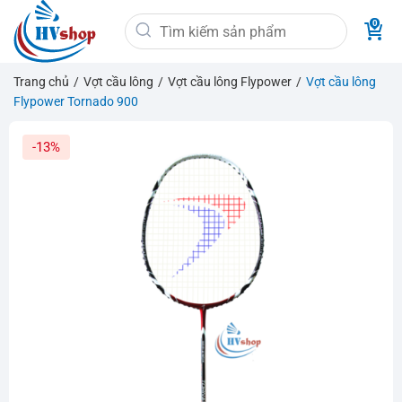
Bỏ
Tìm
qua
kiếm:
nội
dung
Trang chủ
/
Vợt cầu lông
/
Vợt cầu lông Flypower
/
Vợt cầu lông
Flypower Tornado 900
-13%