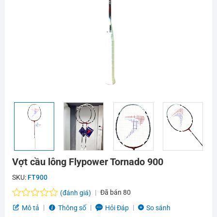
Vợt cầu lông Flypower Tornado 900
SKU:
FT900
Đã bán
80
(đánh giá)
Được
Mô tả
Thông số
Hỏi Đáp
So sánh
xếp