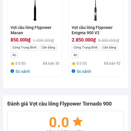
Vợt cầu lông Flypower
Vợt cầu lông Flypower
Macan
Enigma 900 V2
850.000
₫
2.850.000
₫
1.350.000
₫
3.400.000
₫
Giá
Giá
Giá
Giá
Cứng Trung Bình
Cân bằng
Cứng Trung Bình
Cân bằng
gốc
hiện
gốc
hiện
4U
4U
là:
tại
là:
tại
0.0 (0)
Đã bán
30
0.0 (0)
Đã bán
92
1.350.000₫.
là:
3.400.000₫.
là:
So sánh
So sánh
850.000₫.
2.850.000₫.
Đánh giá Vợt cầu lông Flypower Tornado 900
0.0