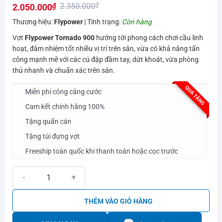
2.350.000
₫
2.050.000
₫
hạng
0.0
Giá
Giá
Thương hiệu:
Flypower
| Tình trạng:
Còn hàng
5
gốc
hiện
sao
Vợt
Flypower Tornado 900
hướng tới phong cách chơi cầu linh
là:
tại
hoạt, đảm nhiệm tốt nhiều vị trí trên sân, vừa có khả năng tấn
2.350.000₫.
là:
công mạnh mẽ với các cú đập đầm tay, dứt khoát, vừa phòng
thủ nhanh và chuẩn xác trên sân.
2.050.000₫.
QUÀ TẶNG
Miễn phí công căng cước
Cam kết chính hãng 100%
Tặng quấn cán
Tặng túi đựng vợt
Freeship toàn quốc khi thanh toán hoặc cọc trước
Vợt cầu lông Flypower Tornado 900 số lượng
THÊM VÀO GIỎ HÀNG