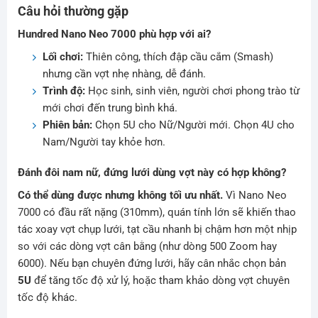
Câu hỏi thường gặp
Hundred Nano Neo 7000 phù hợp với ai?
Lối chơi:
Thiên công, thích đập cầu cắm (Smash)
nhưng cần vợt nhẹ nhàng, dễ đánh.
Trình độ:
Học sinh, sinh viên, người chơi phong trào từ
mới chơi đến trung bình khá.
Phiên bản:
Chọn 5U cho Nữ/Người mới. Chọn 4U cho
Nam/Người tay khỏe hơn.
Đánh đôi nam nữ, đứng lưới dùng vợt này có hợp không?
Có thể dùng được nhưng không tối ưu nhất.
Vì Nano Neo
7000 có đầu rất nặng (310mm), quán tính lớn sẽ khiến thao
tác xoay vợt chụp lưới, tạt cầu nhanh bị chậm hơn một nhịp
so với các dòng vợt cân bằng (như dòng 500 Zoom hay
6000). Nếu bạn chuyên đứng lưới, hãy cân nhắc chọn bản
5U
để tăng tốc độ xử lý, hoặc tham khảo dòng vợt chuyên
tốc độ khác.