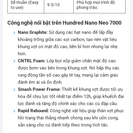
Dễ thuần (Easy
Phù hợp mọi trình độ
9.5/10
to use)
phong trào.
Công nghệ nổi bật trên Hundred Nano Neo 7000
Nano Graphite:
Sử dụng các hạt nano để lấp đầy
khoảng trống giữa các sợi carbon, tạo nên vật liệu
khung vợt có mật độ cao, bền bỉ hơn nhưng lại nhẹ
hơn.
CNTRL Foam:
Lớp bọt xốp giảm chấn mật độ cao
được bơm vào bên trong khung vợt. Nó hấp thụ các
rung động tần số cao gây tê tay, mang lại cảm giác
đánh êm ái và ổn định.
Smash Power Frame:
Thiết kế khung vợt được tối ưu
hóa để chịu lực tốt nhất tại điểm 12h, giúp khuếch đại
lực đánh và tăng độ chính xác cho các cú đập cầu.
Rapid Rebound:
Công nghệ vật liệu giúp thân vợt phục
hồi trạng thái thẳng nhanh chóng sau khi uốn cong,
sẵn sàng cho cú đánh tiếp theo trong tích tắc.