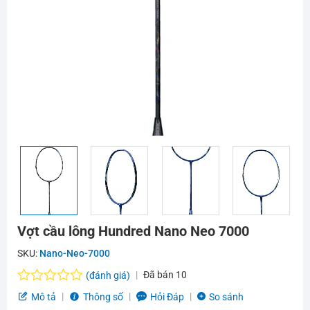
Vợt cầu lông Hundred Nano Neo 7000
SKU:
Nano-Neo-7000
Đã bán
10
(đánh giá)
Được
Mô tả
Thông số
Hỏi Đáp
So sánh
xếp