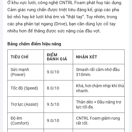
Ở khu vực lưới, công nghệ CNTRL Foam phát huy tác dụng.
Cảm giác rung chấn được triệt tiêu đáng kể, giúp các pha
bỏ nhỏ hay kê lưới khá êm và “thật tay”. Tuy nhiên, trong
các pha phản tạt ngang (Drive), bạn cần dùng lực cổ tay
nhiều hơn để thắng được sức nặng của đầu vợt.
Bảng chấm điểm hiệu năng
ĐIỂM
TIÊU CHÍ
NHẬN XÉT
ĐÁNH GIÁ
Sức mạnh
Smash rất cắm nhờ đầu
9.0/10
(Power)
310mm.
Khá, hơi chậm nhịp khi thủ
Tốc độ (Speed)
8.0/10
nhanh.
Thân dẻo + Đầu nặng trợ
Trợ lực (Assist)
9.5/10
lực tối đa.
Độ êm
CNTRL Foam giảm rung
9.0/10
(Comfort)
rất tốt.