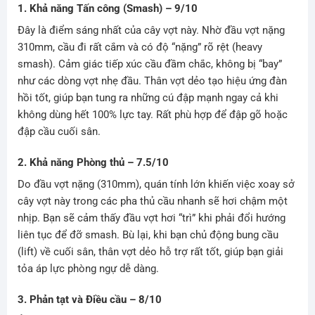
1. Khả năng Tấn công (Smash) – 9/10
Đây là điểm sáng nhất của cây vợt này. Nhờ đầu vợt nặng
310mm, cầu đi rất cắm và có độ “nặng” rõ rệt (heavy
smash). Cảm giác tiếp xúc cầu đầm chắc, không bị “bay”
như các dòng vợt nhẹ đầu. Thân vợt dẻo tạo hiệu ứng đàn
hồi tốt, giúp bạn tung ra những cú đập mạnh ngay cả khi
không dùng hết 100% lực tay. Rất phù hợp để đập gõ hoặc
đập cầu cuối sân.
2. Khả năng Phòng thủ – 7.5/10
Do đầu vợt nặng (310mm), quán tính lớn khiến việc xoay sở
cây vợt này trong các pha thủ cầu nhanh sẽ hơi chậm một
nhịp. Bạn sẽ cảm thấy đầu vợt hơi “trì” khi phải đổi hướng
liên tục để đỡ smash. Bù lại, khi bạn chủ động bung cầu
(lift) về cuối sân, thân vợt dẻo hỗ trợ rất tốt, giúp bạn giải
tỏa áp lực phòng ngự dễ dàng.
3. Phản tạt và Điều cầu – 8/10