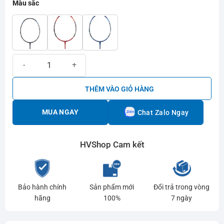
Màu sắc
Vợt cầu lông Hundred Nano Neo 7000 số lượng
THÊM VÀO GIỎ HÀNG
MUA NGAY
Chat Zalo Ngay
HVShop Cam kết
Bảo hành chính
Sản phẩm mới
Đổi trả trong vòng
hãng
100%
7 ngày