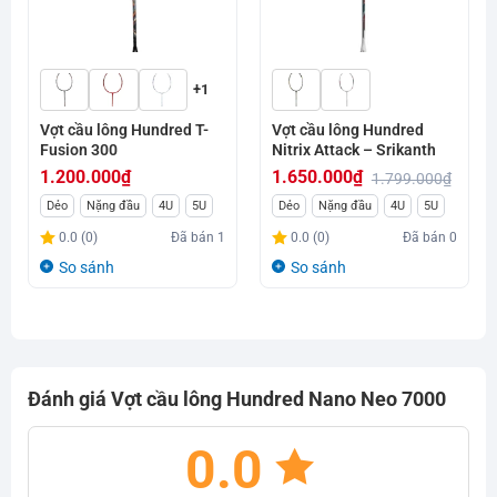
+1
Vợt cầu lông Hundred T-
Vợt cầu lông Hundred
Fusion 300
Nitrix Attack – Srikanth
1.200.000
₫
1.650.000
₫
1.799.000
₫
Giá
Giá
Dẻo
Nặng đầu
4U
5U
Dẻo
Nặng đầu
4U
5U
gốc
hiện
0.0 (0)
Đã bán
1
0.0 (0)
Đã bán
0
là:
tại
So sánh
So sánh
1.799.000₫.
là:
1.650.000₫.
Đánh giá Vợt cầu lông Hundred Nano Neo 7000
0.0