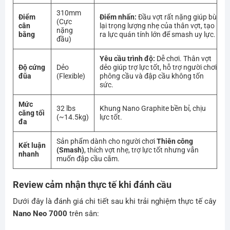
310mm
Điểm
Điểm nhấn:
Đầu vợt rất nặng giúp bù
(Cực
cân
lại trọng lượng nhẹ của thân vợt, tạo
nặng
bằng
ra lực quán tính lớn để smash uy lực.
đầu)
Yêu cầu trình độ:
Dễ chơi. Thân vợt
Độ cứng
Dẻo
dẻo giúp trợ lực tốt, hỗ trợ người chơi
đũa
(Flexible)
phông cầu và đập cầu không tốn
sức.
Mức
32 lbs
Khung Nano Graphite bền bỉ, chịu
căng tối
(~14.5kg)
lực tốt.
đa
Sản phẩm dành cho người chơi
Thiên công
Kết luận
(Smash)
, thích vợt nhẹ, trợ lực tốt nhưng vẫn
nhanh
muốn đập cầu cắm.
Review cảm nhận thực tế khi đánh cầu
Dưới đây là đánh giá chi tiết sau khi trải nghiệm thực tế cây
Nano Neo 7000
trên sân: