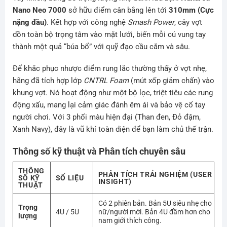
Nano Neo 7000
sở hữu điểm cân bằng lên tới
310mm (Cực
nặng đầu)
. Kết hợp với công nghệ
Smash Power
, cây vợt
dồn toàn bộ trọng tâm vào mặt lưới, biến mỗi cú vung tay
thành một quả “búa bổ” với quỹ đạo cầu cắm và sâu.
Để khắc phục nhược điểm rung lắc thường thấy ở vợt nhẹ,
hãng đã tích hợp lớp
CNTRL Foam
(mút xốp giảm chấn) vào
khung vợt. Nó hoạt động như một bộ lọc, triệt tiêu các rung
động xấu, mang lại cảm giác đánh êm ái và bảo vệ cổ tay
người chơi. Với 3 phối màu hiện đại (Than đen, Đỏ đậm,
Xanh Navy), đây là vũ khí toàn diện để bạn làm chủ thế trận.
Thông số kỹ thuật và Phân tích chuyên sâu
THÔNG
PHÂN TÍCH TRẢI NGHIỆM (USER
SỐ KỸ
SỐ LIỆU
INSIGHT)
THUẬT
Có 2 phiên bản. Bản 5U siêu nhẹ cho
Trọng
4U / 5U
nữ/người mới. Bản 4U đầm hơn cho
lượng
nam giới thích công.