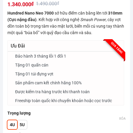
1.490.000
₫
1.340.000
₫
hạng
0.0
Giá
Giá
Hundred Nano Neo 7000
sở hữu điểm cân bằng lên tới
310mm
5
gốc
hiện
(Cực nặng đầu)
. Kết hợp với công nghệ
Smash Power
, cây vợt
sao
dồn toàn bộ trọng tâm vào mặt lưới, biến mỗi cú vung tay thành
là:
tại
một quả “búa bổ” với quỹ đạo cầu cắm và sâu.
1.490.000₫.
là:
1.340.000₫.
QUÀ TẶNG
Ưu Đãi
Bảo hành 3 tháng lỗi 1 đổi 1
Tặng 01 quấn cán
Tặng 01 túi đựng vợt
Sản phẩm cam kết chính hãng 100%
Được kiểm tra hàng trước khi thanh toán
Freeship toàn quốc khi chuyển khoản hoặc cọc trước
Trọng lượng
XÓA
4U
5U