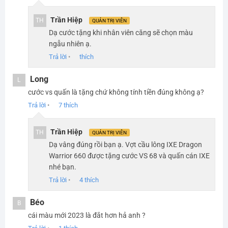
Trần Hiệp
TH
QUẢN TRỊ VIÊN
Dạ cước tặng khi nhân viên căng sẽ chọn màu
ngẫu nhiên ạ.
Trả lời
•
thích
Long
L
cước vs quấn là tặng chứ không tính tiền đúng không ạ?
Trả lời
•
7
thích
Trần Hiệp
TH
QUẢN TRỊ VIÊN
Dạ vâng đúng rồi bạn ạ. Vợt cầu lông IXE Dragon
Warrior 660 được tặng cước VS 68 và quấn cán IXE
nhé bạn.
Trả lời
•
4
thích
Béo
B
cái màu mới 2023 là đắt hơn hả anh ?