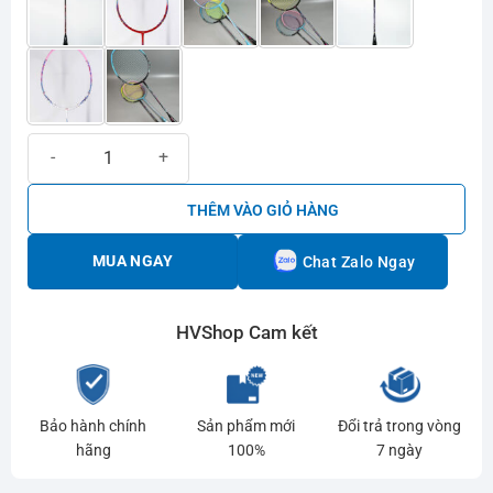
Vợt cầu lông IXE Dragon Warrior 660 | Vẻ đẹp thời thượng số lượng
THÊM VÀO GIỎ HÀNG
MUA NGAY
Chat Zalo Ngay
HVShop Cam kết
Bảo hành chính
Sản phẩm mới
Đổi trả trong vòng
hãng
100%
7 ngày