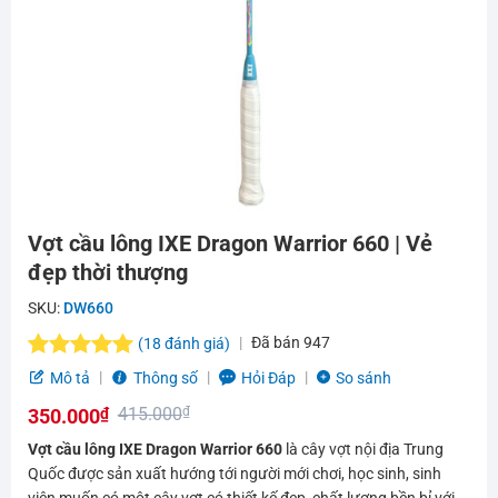
Vợt cầu lông IXE Dragon Warrior 660 | Vẻ
đẹp thời thượng
SKU:
DW660
Đã bán
947
(
18
đánh giá)
5.0
18
trên 5
Mô tả
Thông số
Hỏi Đáp
So sánh
dựa trên
415.000
₫
350.000
₫
đánh giá
Giá
Giá
Vợt cầu lông IXE Dragon Warrior 660
là cây vợt nội địa Trung
gốc
hiện
Quốc được sản xuất hướng tới người mới chơi, học sinh, sinh
viên muốn có một cây vợt có thiết kế đẹp, chất lượng bền bỉ với