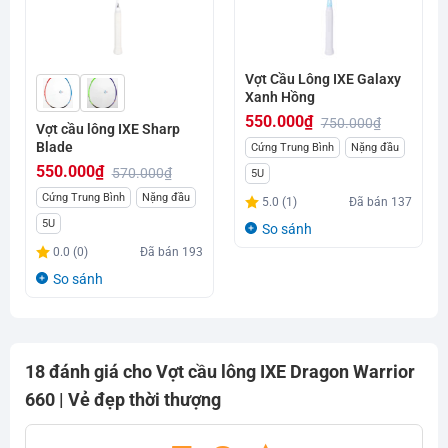
Vợt Cầu Lông IXE Galaxy
Xanh Hồng
550.000
₫
750.000
₫
Vợt cầu lông IXE Sharp
Giá
Giá
Blade
Cứng Trung Bình
Nặng đầu
gốc
hiện
550.000
₫
570.000
₫
5U
là:
tại
Giá
Giá
Cứng Trung Bình
Nặng đầu
5.0 (1)
Đã bán
137
750.000₫.
là:
gốc
hiện
5U
So sánh
550.000₫.
là:
tại
0.0 (0)
Đã bán
193
570.000₫.
là:
So sánh
550.000₫.
18 đánh giá cho
Vợt cầu lông IXE Dragon Warrior
660 | Vẻ đẹp thời thượng