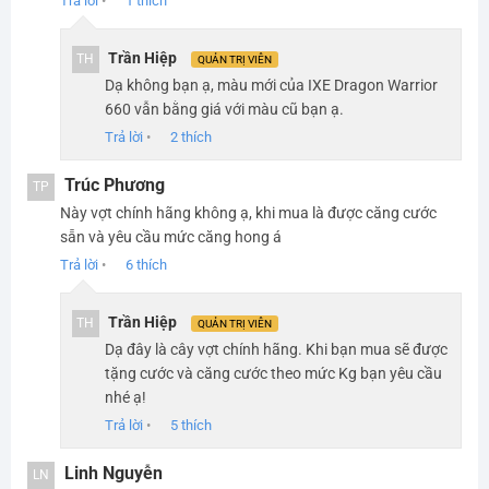
Trả lời
•
1
thích
Trần Hiệp
TH
QUẢN TRỊ VIÊN
Dạ không bạn ạ, màu mới của IXE Dragon Warrior
660 vẫn bằng giá với màu cũ bạn ạ.
Trả lời
•
2
thích
Trúc Phương
TP
Này vợt chính hãng không ạ, khi mua là được căng cước
sẵn và yêu cầu mức căng hong á
Trả lời
•
6
thích
Trần Hiệp
TH
QUẢN TRỊ VIÊN
Dạ đây là cây vợt chính hãng. Khi bạn mua sẽ được
tặng cước và căng cước theo mức Kg bạn yêu cầu
nhé ạ!
Trả lời
•
5
thích
Linh Nguyễn
LN