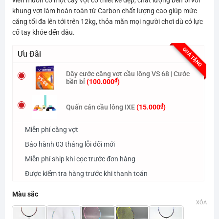
là:
tại
khung vợt làm hoàn toàn từ Carbon chất lượng cao giúp mức
415.000₫.
là:
căng tối đa lên tới trên 12kg, thỏa mãn mọi người chơi dù có lực
350.000₫.
cổ tay khỏe đến đâu.
QUÀ TẶNG
Ưu Đãi
Dây cước căng vợt cầu lông VS 68 | Cước
₫
bền bỉ
(
100.000
)
₫
Quấn cán cầu lông IXE
(
15.000
)
Miễn phí căng vợt
Bảo hành 03 tháng lỗi đổi mới
Miễn phí ship khi cọc trước đơn hàng
Được kiểm tra hàng trước khi thanh toán
Màu sắc
XÓA