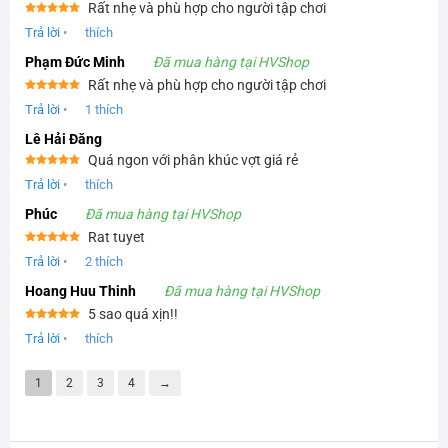
Rất nhẹ và phù hợp cho người tập chơi
Được xếp
Trả lời
•
thích
hạng
5
5
sao
Phạm Đức Minh
Đã mua hàng tại HVShop
Rất nhẹ và phù hợp cho người tập chơi
Được xếp
Trả lời
•
1
thích
hạng
5
5
sao
Lê Hải Đăng
Quá ngon với phân khúc vợt giá rẻ
Được xếp
Trả lời
•
thích
hạng
5
5
sao
Phúc
Đã mua hàng tại HVShop
Rat tuyet
Được xếp
Trả lời
•
2
thích
hạng
5
5
sao
Hoang Huu Thinh
Đã mua hàng tại HVShop
5 sao quá xịn!!
Được xếp
Trả lời
•
thích
hạng
5
5
sao
1
2
3
4
→