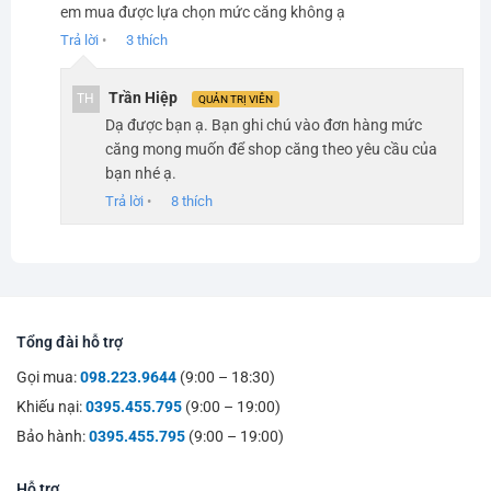
em mua được lựa chọn mức căng không ạ
Trả lời
•
3
thích
Trần Hiệp
TH
QUẢN TRỊ VIÊN
Dạ được bạn ạ. Bạn ghi chú vào đơn hàng mức
căng mong muốn để shop căng theo yêu cầu của
bạn nhé ạ.
Trả lời
•
8
thích
Tổng đài hỗ trợ
Gọi mua:
098.223.9644
(9:00 – 18:30)
Khiếu nại:
0395.455.795
(9:00 – 19:00)
Bảo hành:
0395.455.795
(9:00 – 19:00)
Hỗ trợ