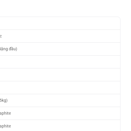
c
Nặng đầu)
h
,5kg)
aphite
aphite