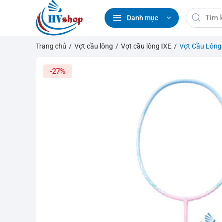
Bỏ
Tìm
qua
Danh mục
kiếm:
nội
dung
Trang chủ
/
Vợt cầu lông
/
Vợt cầu lông IXE
/
Vợt Cầu Lông
-27%