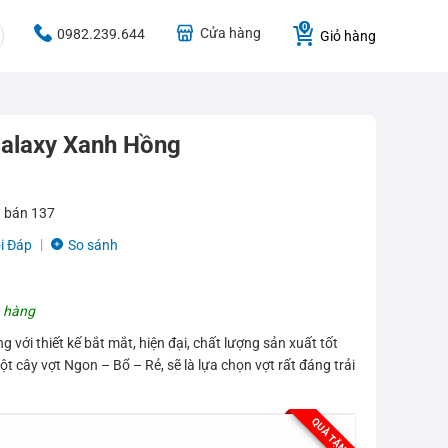
Cửa hàng
0982.239.644
Giỏ hàng
Galaxy Xanh Hồng
 bán
137
i Đáp
So sánh
 hàng
với thiết kế bắt mắt, hiện đại, chất lượng sản xuất tốt
t cây vợt Ngon – Bổ – Rẻ, sẽ là lựa chọn vợt rất đáng trải
QUÀ TẶNG