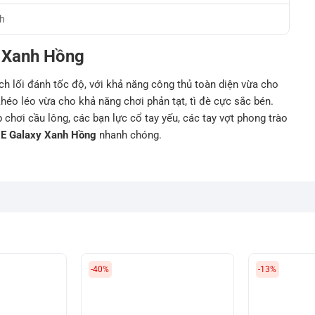
nh
y Xanh Hồng
ch lối đánh tốc độ, với khả năng công thủ toàn diện vừa cho
héo léo vừa cho khả năng chơi phản tạt, tì đè cực sắc bén.
p chơi cầu lông, các bạn lực cổ tay yếu, các tay vợt phong trào
XE Galaxy Xanh Hồng
nhanh chóng.
-40%
-13%