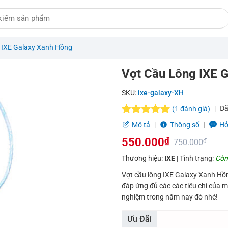
 IXE Galaxy Xanh Hồng
Vợt Cầu Lông IXE 
SKU:
ixe-galaxy-XH
Đã
(
1
đánh giá)
5.0
1
trên 5
Mô tả
Thông số
Hỏ
dựa trên
550.000
₫
đánh giá
750.000
₫
Giá
Giá
Thương hiệu:
IXE
| Tình trạng:
Còn
gốc
hiện
Vợt cầu lông IXE Galaxy Xanh Hồng 
đáp ứng đủ các các tiêu chí của mộ
là:
tại
nghiệm trong năm nay đó nhé!
750.000₫.
là:
Ưu Đãi
550.000₫.