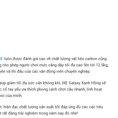
XE
luôn được đánh giá cao về chất lượng vật liệu carbon cũng
g cho phép người chơi mức căng dây tối đa cao lên tới 12.5kg,
yện và thi đấu của các vận động viên chuyên nghiệp.
 giúp giảm tối đa sức cản không khí, IXE Galaxy Xanh Hồng sẽ
c cổ tay yếu ưa thích phong cách chơi cầu nhanh, linh hoạt
hơi của mình.
, hiện đại, chất lượng sản xuất tốt đáp ứng đủ các các tiêu
t rất đáng trải nghiệm trong năm nay đó nhé!