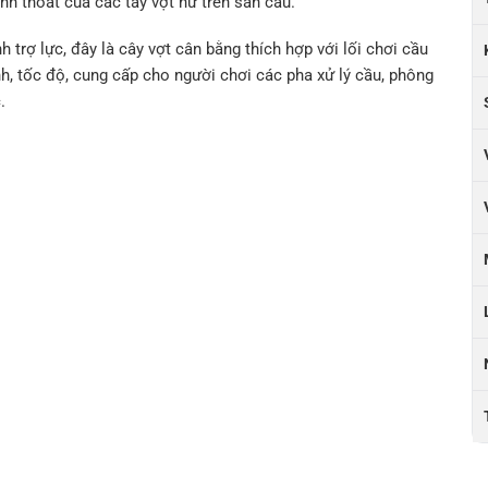
nh thoát của các tay vợt nữ trên sân cầu.
h trợ lực, đây là cây vợt cân bằng thích hợp với lối chơi cầu
nh, tốc độ, cung cấp cho người chơi các pha xử lý cầu, phông
.