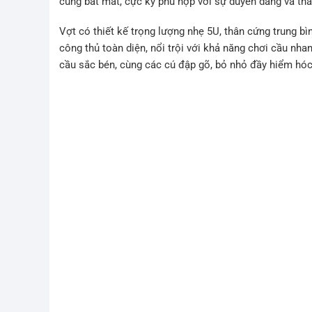
cùng bắt mắt, cực kỳ phù hợp với sự duyên dáng và tha
Vợt có thiết kế trọng lượng nhẹ 5U, thân cứng trung bìn
công thủ toàn diện, nổi trội với khả năng chơi cầu nha
cầu sắc bén, cùng các cú đập gõ, bỏ nhỏ đầy hiểm hóc