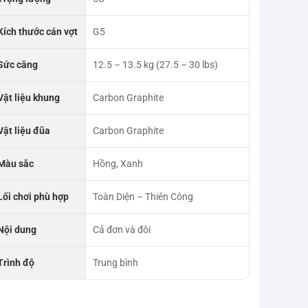
Kích thước cán vợt
G5
Sức căng
12.5 – 13.5 kg (27.5 – 30 lbs)
Vật liệu khung
Carbon Graphite
Vật liệu đũa
Carbon Graphite
Màu sắc
Hồng, Xanh
Lối chơi phù hợp
Toàn Diện – Thiên Công
Nội dung
Cả đơn và đôi
Trình độ
Trung bình