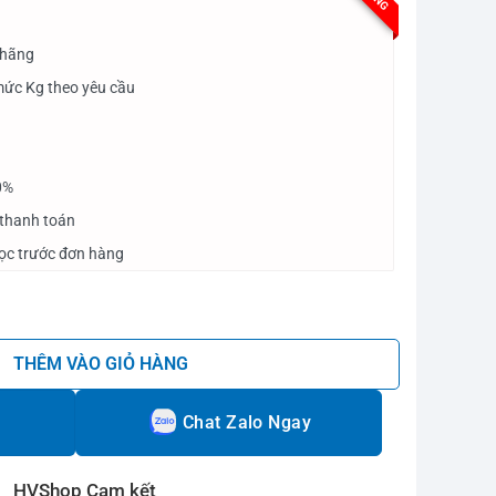
 hãng
mức Kg theo yêu cầu
0%
 thanh toán
cọc trước đơn hàng
ồng số lượng
THÊM VÀO GIỎ HÀNG
Chat Zalo Ngay
HVShop Cam kết