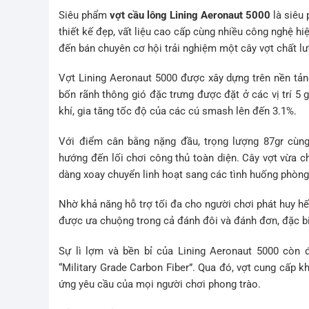
Siêu phẩm
v
ợt cầu lông
Lining Aeronaut 5000
là siêu
thiết kế đẹp, vất liệu cao cấp cùng nhiều công nghệ hi
đến bán chuyên cơ hội trải nghiệm một cây vợt chất lượ
Vợt Lining Aeronaut 5000 được xây dựng trên nền tản
bốn rãnh thông gió đặc trưng được đặt ở các vị trí 5 
khí, gia tăng tốc độ của các cú smash lên đến 3.1%.
Với điểm cân bằng nặng đầu, trọng lượng 87gr cùng 
hướng đến lối chơi công thủ toàn diện. Cây vợt vừa 
dàng xoay chuyển linh hoạt sang các tình huống phòng 
Nhờ khả năng h
ỗ trợ tối đa cho người chơi phát huy h
được ưa chuộng trong cả đánh đôi và đánh đơn, đặc biệ
Sự lì lợm và bền bỉ của Lining Aeronaut 5000 còn
“Military Grade Carbon Fiber”. Qua đó, vợt cung cấp k
ứng yêu cầu của mọi người chơi phong trào.