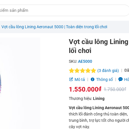
/
Vợt cầu lông Lining Aeronaut 5000 | Toàn diện trong lối chơi
Vợt cầu lông Lining
lối chơi
SKU:
AE5000
Đã
(
3
đánh giá)
5.0
3
trên 5
Mô tả
Thông số
Hỏ
dựa trên
1.550.000
₫
đánh giá
1.750.000
₫
Giá
Giá
Thương hiệu:
Lining
gốc
hiện
Vợt cầu lông Lining Aeronaut 50
thích lối đánh công thủ toàn diện
là:
tại
trung bình, trợ lực tốt cho người 
1.750.000₫.
là:
cây vợt này.