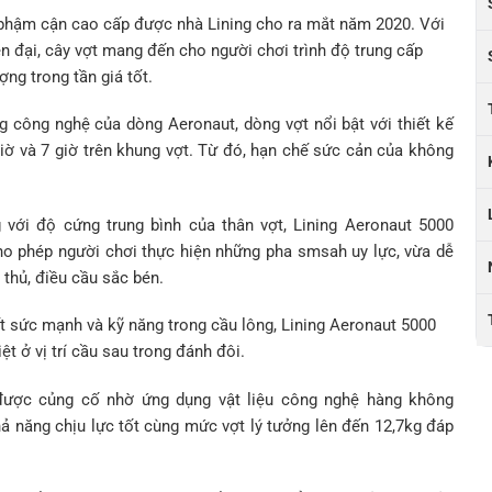
 phậm cận cao cấp được nhà Lining cho ra mắt
năm
2020. V
ới
ện đại, cây vợt mang đến cho người chơi trình độ trung cấp
ng trong tần giá tốt.
g công nghệ của dòng Aeronaut, dòng vợt nổi bật với thiết kế
giờ và 7 giờ trên khung vợt. Từ đó, hạn chế sức cản của không
với độ cứng trung bình của thân vợt, Lining Aeronaut 5000
cho phép người chơi thực hiện những pha smsah uy lực, vừa dễ
thủ, điều cầu sắc bén.
ết sức mạnh và kỹ năng trong cầu lông, Lining Aeronaut 5000
t ở vị trí cầu sau trong đánh đôi.
 được củng cố nhờ ứng dụng vật liệu công nghệ hàng không
hả năng chịu lực tốt cùng mức vợt lý tưởng lên đến 12,7kg đáp