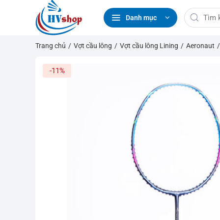
Bỏ
Tìm
qua
Danh mục
kiếm:
nội
dung
Trang chủ
/
Vợt cầu lông
/
Vợt cầu lông Lining
/
Aeronaut
-11%