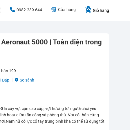
Cửa hàng
0982.239.644
Giỏ hàng
 Aeronaut 5000 | Toàn diện trong
 bán
199
i Đáp
So sánh
00
là cây vợt cận cao cấp, vợt hướng tới người chơi yêu
, linh hoạt giữa tấn công và phòng thủ. Vợt có thân cứng
chơi.Nam nữ có lực cổ tay trung bình khá có thể sử dụng tốt