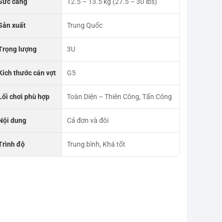
Sức căng
12.5 – 13.5 kg (27.5 – 30 lbs)
Sản xuất
Trung Quốc
Trọng lượng
3U
Kích thước cán vợt
G5
Lối chơi phù hợp
Toàn Diện – Thiên Công, Tấn Công
Nội dung
Cả đơn và đôi
Trình độ
Trung bình, Khá tốt