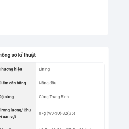
hông số kĩ thuật
Thương hiệu
Lining
Điểm cân bằng
Nặng đầu
Độ cứng
Cứng Trung Bình
Trọng lượng/ Chu
87g (W3-3U)-S2(G5)
vi cán vợt