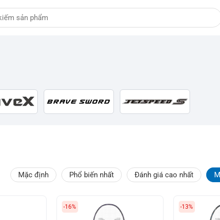
Mặc định
Phổ biến nhất
Đánh giá cao nhất
M
-16%
-13%