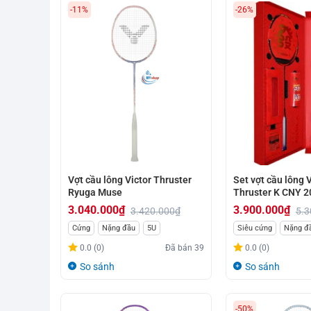
-11%
-26%
Vợt cầu lông Victor Thruster
Set vợt cầu lông V
Ryuga Muse
Thruster K CNY 2
3.040.000
₫
3.900.000
₫
3.420.000
₫
5.3
Giá
Giá
Giá
Giá
Cứng
Nặng đầu
5U
Siêu cứng
Nặng đ
gốc
hiện
gốc
hiện
0.0 (0)
Đã bán
39
0.0 (0)
là:
tại
là:
tại
So sánh
So sánh
3.420.000₫.
là:
5.300.000₫.
là:
3.040.000₫.
3.900.000₫.
-50%