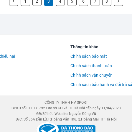
1
2
3
4
5
6
7
8
Thông tin khác
khiếu nại
Chính sách bảo mật
Chính sách thanh toán
Chính sách vận chuyển
Chính sách bảo hành và đổi trả 
CÔNG TY TNHH HV SPORT
GPKD số 0110317923 do sở KH và ĐT Hà Nội cấp ngày 11/04/2023
GĐ/Sở hữu Website: Nguyễn Đăng Vũ
Đ/C: Số 36A Đền Lừ, P.Hoàng Văn Thụ, Q.Hoàng Mai, TP Hà Nội