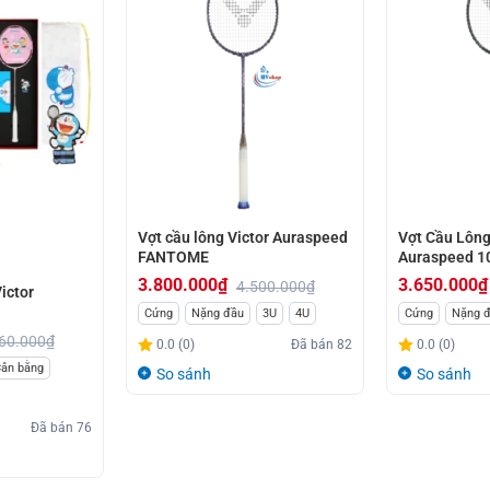
Vợt cầu lông Victor Auraspeed
Vợt Cầu Lông
FANTOME
Auraspeed 10
3.800.000
₫
3.650.000
₫
4.500.000
₫
ictor
Giá
Giá
Giá
Giá
Cứng
Nặng đầu
3U
4U
Cứng
Nặng 
gốc
hiện
gốc
hiện
60.000
₫
0.0 (0)
Đã bán
82
0.0 (0)
là:
tại
là:
tại
ân bằng
So sánh
So sánh
4.500.000₫.
là:
4.200.000₫.
là:
3.800.000₫.
3.650.000₫.
Đã bán
76