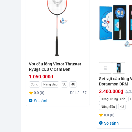
Vợt cầu lông Victor Thruster
Ryuga CLS C Cam Đen
1.050.000
₫
Set vợt cầu lông V
Doraemon DRM
Cứng
Nặng đầu
3U
4U
3.400.000
₫
3.7
0.0 (0)
Đã bán
57
Giá
Giá
Cứng Trung Bình
C
So sánh
gốc
hiện
Nặng đầu
4U
là:
tại
0.0 (0)
3.760.000₫.
là:
So sánh
3.400.000₫.