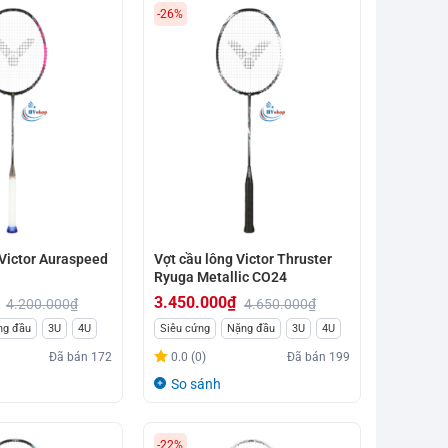
-26%
 Victor Auraspeed
Vợt cầu lông Victor Thruster
Ryuga Metallic CO24
3.450.000
₫
4.200.000
₫
4.650.000
₫
Giá
Giá
ng đầu
3U
4U
Siêu cứng
Nặng đầu
3U
4U
gốc
hiện
Đã bán
172
0.0 (0)
Đã bán
199
là:
tại
So sánh
4.650.000₫.
là:
3.450.000₫.
-22%