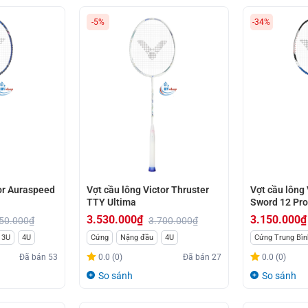
-5%
-34%
tor Auraspeed
Vợt cầu lông Victor Thruster
Vợt cầu lông 
TTY Ultima
Sword 12 Pro
3.530.000
₫
3.150.000
₫
50.000
₫
3.700.000
₫
Giá
Giá
Giá
Giá
3U
4U
Cứng
Nặng đầu
4U
Cứng Trung Bìn
gốc
hiện
gốc
hiện
Đã bán
53
0.0 (0)
Đã bán
27
0.0 (0)
là:
tại
là:
tại
So sánh
So sánh
3.700.000₫.
là:
4.750.000₫.
là:
3.530.000₫.
3.150.000₫.