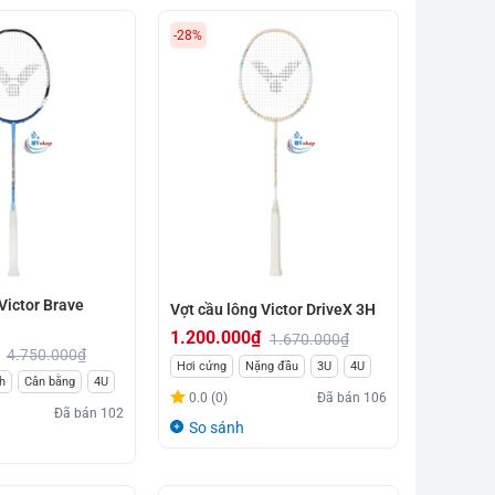
-28%
Victor Brave
Vợt cầu lông Victor DriveX 3H
1.200.000
₫
1.670.000
₫
4.750.000
₫
Giá
Giá
Hơi cứng
Nặng đầu
3U
4U
h
Cân bằng
4U
gốc
hiện
0.0 (0)
Đã bán
106
Đã bán
102
là:
tại
So sánh
1.670.000₫.
là:
1.200.000₫.