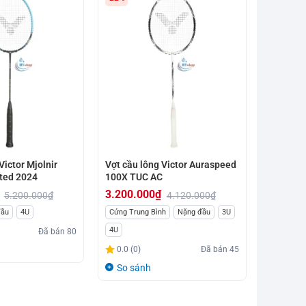
Victor Mjolnir
Vợt cầu lông Victor Auraspeed
ited 2024
100X TUC AC
3.200.000
₫
5.200.000
₫
4.120.000
₫
Giá
Giá
đầu
4U
Cứng Trung Bình
Nặng đầu
3U
gốc
hiện
4U
Đã bán
80
là:
tại
0.0 (0)
Đã bán
45
4.120.000₫.
là:
So sánh
3.200.000₫.