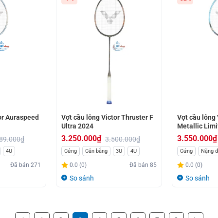
tor Auraspeed
Vợt cầu lông Victor Thruster F
Vợt cầu lông 
Ultra 2024
Metallic Lim
3.250.000
₫
3.550.000
₫
89.000
₫
3.500.000
₫
Giá
Giá
Giá
Giá
4U
Cứng
Cân bằng
3U
4U
Cứng
Nặng 
gốc
hiện
gốc
hiện
Đã bán
271
0.0 (0)
Đã bán
85
0.0 (0)
là:
tại
là:
tại
So sánh
So sánh
3.500.000₫.
là:
5.200.000₫.
là:
3.250.000₫.
3.550.000₫.