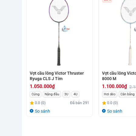
Vợt cầu lông Victor Thruster
Vợt cầu lông Vic
Ryuga CLS J Tím
8000 M
1.050.000
₫
1.100.000
₫
2.1
Giá
Giá
Cứng
Nặng đầu
3U
4U
Hơi dẻo
Cân bằng
gốc
hiện
0.0 (0)
Đã bán
291
0.0 (0)
là:
tại
So sánh
So sánh
2.189.000₫.
là:
1.100.000₫.