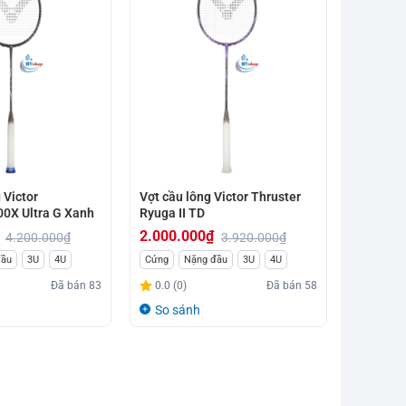
 Victor
Vợt cầu lông Victor Thruster
0X Ultra G Xanh
Ryuga II TD
2.000.000
₫
4.200.000
₫
3.920.000
₫
Giá
Giá
đầu
3U
4U
Cứng
Nặng đầu
3U
4U
gốc
hiện
Đã bán
83
0.0 (0)
Đã bán
58
là:
tại
So sánh
3.920.000₫.
là:
2.000.000₫.