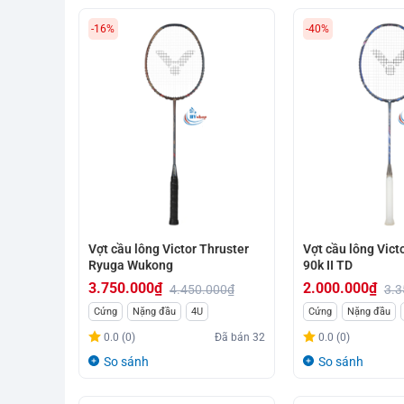
-16%
-40%
Vợt cầu lông Victor Thruster
Vợt cầu lông Vic
Ryuga Wukong
90k II TD
3.750.000
₫
2.000.000
₫
4.450.000
₫
3.3
Giá
Giá
Giá
Giá
Cứng
Nặng đầu
4U
Cứng
Nặng đầu
gốc
hiện
gốc
hiện
0.0 (0)
Đã bán
32
0.0 (0)
là:
tại
là:
tại
So sánh
So sánh
4.450.000₫.
là:
3.350.000₫.
là:
3.750.000₫.
2.000.000₫.