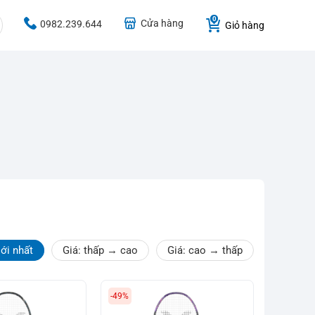
Cửa hàng
0982.239.644
Giỏ hàng
ới nhất
Giá: thấp → cao
Giá: cao → thấp
-49%