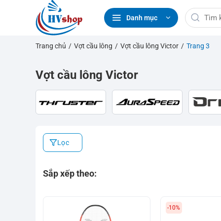
Bỏ
Tìm
qua
Danh mục
kiếm:
nội
dung
Trang chủ
/
Vợt cầu lông
/
Vợt cầu lông Victor
/
Trang 3
Vợt cầu lông Victor
Lọc
Sắp xếp theo:
-10%