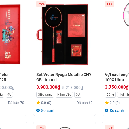
-25%
-11%
ictor
Set Victor Ryuga Metallic CNY
Vợt cầu lông
025
GB Limited
100X Ultra
3.900.000
₫
3.750.000
₫
00.000
₫
5.218.000
₫
Giá
Giá
Giá
Giá
ầu
4U
Siêu cứng
Nặng đầu
3U
Cứng
Hơi nặ
gốc
hiện
gốc
hiện
Đã bán
70
0.0 (0)
Đã bán
63
0.0 (0)
là:
tại
là:
tại
So sánh
So sánh
5.218.000₫.
là:
4.200.000₫.
là:
3.900.000₫.
3.750.000₫.
-7%
-32%