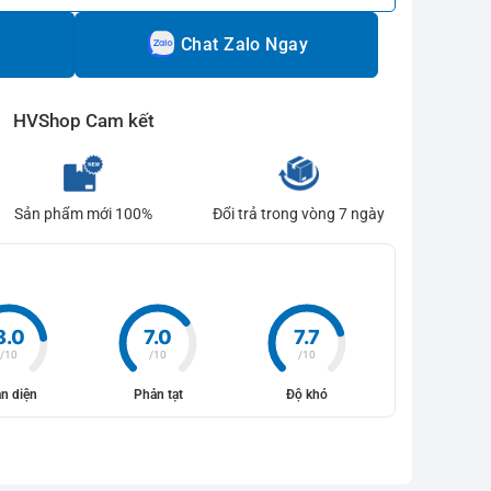
Chat Zalo Ngay
HVShop Cam kết
Sản phẩm mới 100%
Đổi trả trong vòng 7 ngày
8.0
7.0
7.7
/10
/10
/10
n diện
Phản tạt
Độ khó