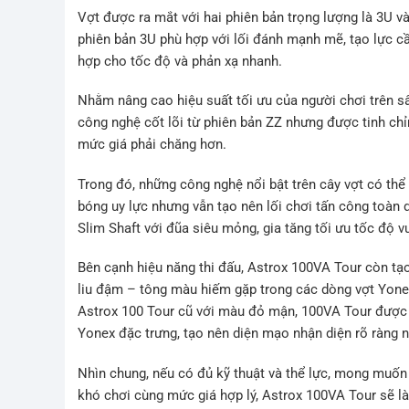
Vợt được ra mắt với hai phiên bản trọng lượng là 3U 
phiên bản 3U phù hợp với lối đánh mạnh mẽ, tạo lực cầu 
hợp cho tốc độ và phản xạ nhanh.
Nhằm nâng cao hiệu suất tối ưu của người chơi trên s
công nghệ cốt lõi từ phiên bản ZZ nhưng được tinh chỉ
mức giá phải chăng hơn.
Trong đó, những công nghệ nổi bật trên cây vợt có th
bóng uy lực nhưng vẫn tạo nên lối chơi tấn công toàn 
Slim Shaft với đũa siêu mỏng, gia tăng tối ưu tốc độ v
Bên cạnh hiệu năng thi đấu, Astrox 100VA Tour còn tạ
liu đậm – tông màu hiếm gặp trong các dòng vợt Yonex 
Astrox 100 Tour cũ với màu đỏ mận, 100VA Tour được p
Yonex đặc trưng, tạo nên diện mạo nhận diện rõ ràng n
Nhìn chung, nếu có đủ kỹ thuật và thể lực, mong muố
khó chơi cùng mức giá hợp lý, Astrox 100VA Tour sẽ l