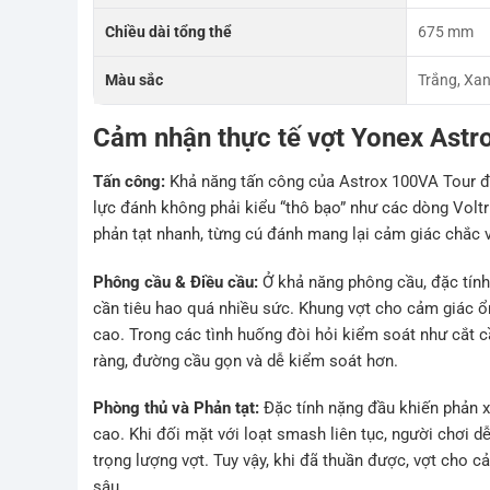
Chiều dài tổng thể
675 mm
Màu sắc
Trắng, Xa
Cảm nhận thực tế vợt Yonex Astr
Tấn công:
Khả năng tấn công của Astrox 100VA Tour để
lực đánh không phải kiểu “thô bạo” như các dòng Voltr
phản tạt nhanh, từng cú đánh mang lại cảm giác chắc v
Phông cầu & Điều cầu:
Ở khả năng phông cầu, đặc tính
cần tiêu hao quá nhiều sức. Khung vợt cho cảm giác ổ
cao. Trong các tình huống đòi hỏi kiểm soát như cắt cầ
ràng, đường cầu gọn và dễ kiểm soát hơn.
Phòng thủ và Phản tạt:
Đặc tính nặng đầu khiến phản x
cao. Khi đối mặt với loạt smash liên tục, người chơi 
trọng lượng vợt. Tuy vậy, khi đã thuần được, vợt cho c
sâu.