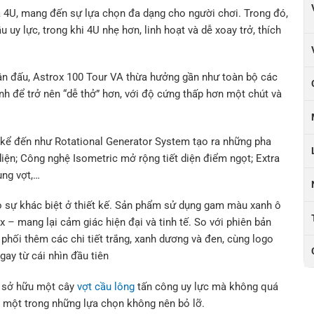
và 4U, mang đến sự lựa chọn đa dạng cho người chơi. Trong đó,
uy lực, trong khi 4U nhẹ hơn, linh hoạt và dễ xoay trở, thích
ân đấu, Astrox 100 Tour VA thừa hưởng gần như toàn bộ các
nh để trở nên “dễ thở” hơn, với độ cứng thấp hơn một chút và
ể kể đến như Rotational Generator System tạo ra những pha
diện; Công nghệ Isometric mở rộng tiết diện điểm ngọt; Extra
ung vợt,…
o sự khác biệt ở thiết kế. Sản phẩm sử dụng gam màu xanh ô
– mang lại cảm giác hiện đại và tinh tế. So với phiên bản
hối thêm các chi tiết trắng, xanh dương và đen, cùng logo
gay từ cái nhìn đầu tiên
n sở hữu một cây
vợt cầu lông
tấn công uy lực mà không quá
à một trong những lựa chọn không nên bỏ lỡ.