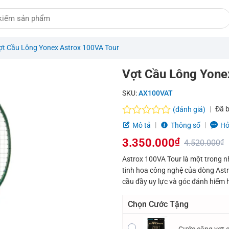
ợt Cầu Lông Yonex Astrox 100VA Tour
Vợt Cầu Lông Yone
SKU:
AX100VAT
Đã 
(đánh giá)
Được
Mô tả
Thông số
Hỏ
xếp
3.350.000
₫
hạng
4.520.000
₫
0.0
Giá
Giá
Astrox 100VA Tour là một trong n
5
tinh hoa công nghệ của dòng Astr
sao
gốc
hiện
cầu đầy uy lực và góc đánh hiểm 
là:
tại
Chọn Cước Tặng
4.520.000₫.
là:
3.350.000₫.