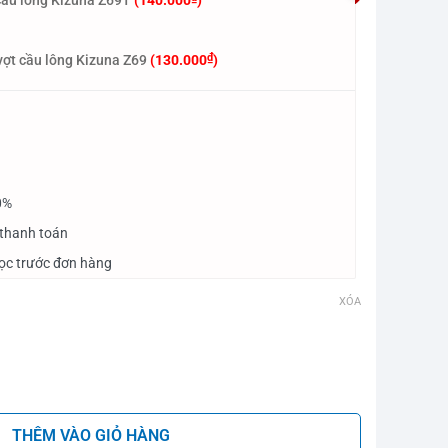
cầu lông Kizuna Z69T
(
140.000
)
₫
vợt cầu lông Kizuna Z69
(
130.000
)
0%
 thanh toán
cọc trước đơn hàng
XÓA
A Tour số lượng
THÊM VÀO GIỎ HÀNG