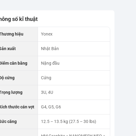
hông số kĩ thuật
Thương hiệu
Yonex
Sản xuất
Nhật Bản
Điểm cân bằng
Nặng đầu
Độ cứng
Cứng
Trọng lượng
3U, 4U
Kích thước cán vợt
G4, G5, G6
Sức căng
12.5 – 13.5 kg (27.5 – 30 lbs)