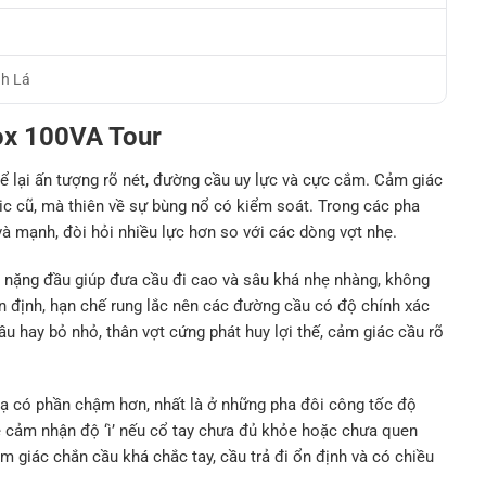
nh Lá
ox 100VA Tour
 lại ấn tượng rõ nét, đường cầu uy lực và cực cắm. Cảm giác
ic cũ, mà thiên về sự bùng nổ có kiểm soát. Trong các pha
à mạnh, đòi hỏi nhiều lực hơn so với các dòng vợt nhẹ.
 nặng đầu giúp đưa cầu đi cao và sâu khá nhẹ nhàng, không
n định, hạn chế rung lắc nên các đường cầu có độ chính xác
u hay bỏ nhỏ, thân vợt cứng phát huy lợi thế, cảm giác cầu rõ
ạ có phần chậm hơn, nhất là ở những pha đôi công tốc độ
dễ cảm nhận độ ‘ì’ nếu cổ tay chưa đủ khỏe hoặc chưa quen
ảm giác chắn cầu khá chắc tay, cầu trả đi ổn định và có chiều