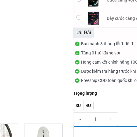
Cước căng vợt 
Dây cước căng 
Ưu Đãi
Bảo hành 3 tháng lỗi 1 đổi 1
Tặng 01 túi đựng vợt
Hàng cam kết chính hãng 10
Được kiểm tra hàng trước khi
Freeship COD toàn quốc khi 
Trọng lượng
3U
4U
Vợt Cầu Lông Yonex Astrox 100V