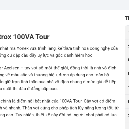
T
trox 100VA Tour
hất mà Yonex vừa trình làng, kế thừa tinh hoa công nghệ của
hững cú đập cầu đầy uy lực và góc đánh hiểm hóc.
or Axelsen – tay vợt số một thế giới, đồng thời là nhà vô địch
iêng về màu sắc và thương hiệu, được áp dụng cho toàn bộ
n giữ trọn tinh thần của nhà vô địch nhưng ở mức giá dễ tiếp
u suất thi đấu ở đẳng cấp cao.
 chính là điểm nổi bật nhất của 100VA Tour. Cây vợt có điểm
 và nhanh. Thân vợt cứng cho phép tích lũy năng lượng tốt, từ
g cao. Tuy nhiên, thiết kế này đòi hỏi người chơi phải có lực