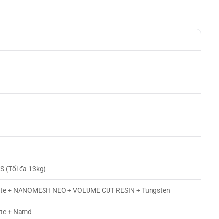
6
S (Tối đa 13kg)
ite + NANOMESH NEO + VOLUME CUT RESIN + Tungsten
te + Namd