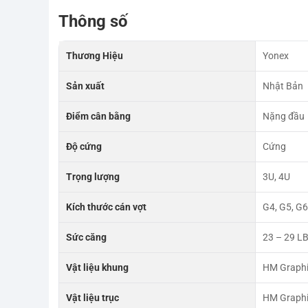
Thông số
Thương Hiệu
Yonex
Sản xuất
Nhật Bản
Điểm cân bằng
Nặng đầu
Độ cứng
Cứng
Trọng lượng
3U, 4U
Kích thước cán vợt
G4, G5, G
Sức căng
23 – 29 LB
Vật liệu khung
HM Graph
Vật liệu trục
HM Graphi