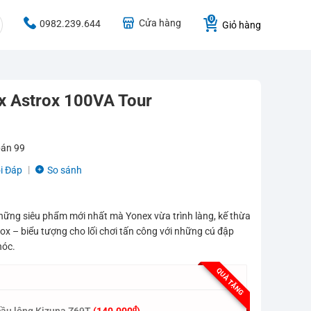
Cửa hàng
0982.239.644
Giỏ hàng
x Astrox 100VA Tour
bán
99
i Đáp
So sánh
hững siêu phẩm mới nhất mà Yonex vừa trình làng, kế thừa
ox – biểu tượng cho lối chơi tấn công với những cú đập
hóc.
QUÀ TẶNG
₫