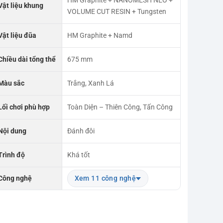
HM Graphite + NANOMESH NEO +
Vật liệu khung
VOLUME CUT RESIN + Tungsten
Vật liệu đũa
HM Graphite + Namd
Chiều dài tổng thể
675 mm
Màu sắc
Trắng, Xanh Lá
Lối chơi phù hợp
Toàn Diện – Thiên Công, Tấn Công
Nội dung
Đánh đôi
Trình độ
Khá tốt
Công nghệ
Xem 11 công nghệ