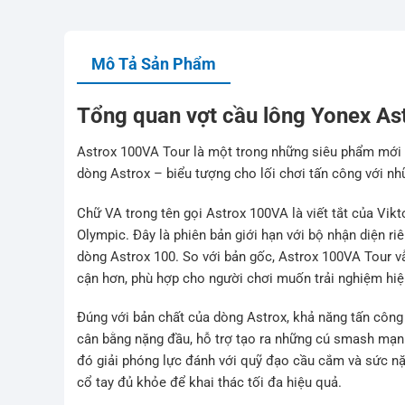
Mô Tả Sản Phẩm
Tổng quan vợt cầu lông Yonex As
Astrox 100VA Tour là một trong những siêu phẩm mới n
dòng Astrox – biểu tượng cho lối chơi tấn công với n
Chữ VA trong tên gọi Astrox 100VA là viết tắt của Vikt
Olympic. Đây là phiên bản giới hạn với bộ nhận diện r
dòng Astrox 100. So với bản gốc, Astrox 100VA Tour vẫ
cận hơn, phù hợp cho người chơi muốn trải nghiệm hiệ
Đúng với bản chất của dòng Astrox, khả năng tấn công
cân bằng nặng đầu, hỗ trợ tạo ra những cú smash mạnh
đó giải phóng lực đánh với quỹ đạo cầu cắm và sức nặn
cổ tay đủ khỏe để khai thác tối đa hiệu quả.