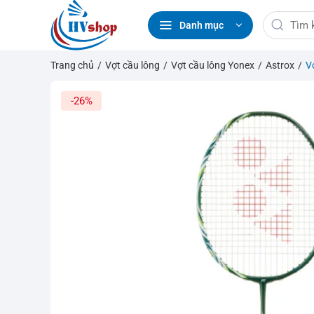
Bỏ
Tìm
qua
Danh mục
kiếm:
nội
dung
Trang chủ
/
Vợt cầu lông
/
Vợt cầu lông Yonex
/
Astrox
/
V
-26%