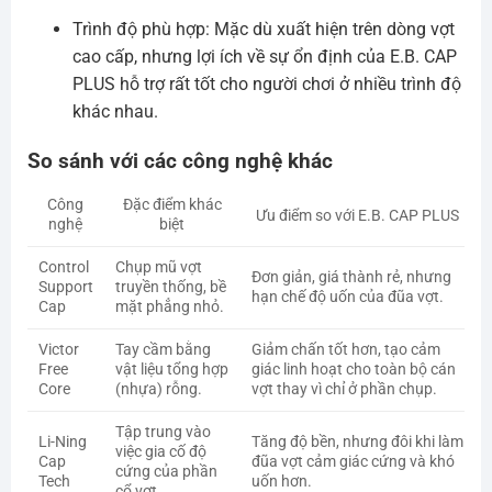
Trình độ phù hợp: Mặc dù xuất hiện trên dòng vợt
cao cấp, nhưng lợi ích về sự ổn định của E.B. CAP
PLUS hỗ trợ rất tốt cho người chơi ở nhiều trình độ
khác nhau.
So sánh với các công nghệ khác
Công
Đặc điểm khác
Ưu điểm so với E.B. CAP PLUS
nghệ
biệt
Control
Chụp mũ vợt
Đơn giản, giá thành rẻ, nhưng
Support
truyền thống, bề
hạn chế độ uốn của đũa vợt.
Cap
mặt phẳng nhỏ.
Victor
Tay cầm bằng
Giảm chấn tốt hơn, tạo cảm
Free
vật liệu tổng hợp
giác linh hoạt cho toàn bộ cán
Core
(nhựa) rỗng.
vợt thay vì chỉ ở phần chụp.
Tập trung vào
Li-Ning
Tăng độ bền, nhưng đôi khi làm
việc gia cố độ
Cap
đũa vợt cảm giác cứng và khó
cứng của phần
Tech
uốn hơn.
cổ vợt.