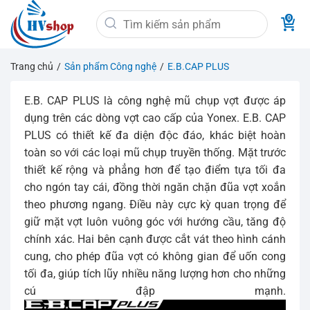
Bỏ
Tìm
qua
kiếm:
nội
dung
Trang chủ
/
Sản phẩm Công nghệ
/
E.B.CAP PLUS
E.B. CAP PLUS là công nghệ mũ chụp vợt được áp
dụng trên các dòng vợt cao cấp của Yonex. E.B. CAP
PLUS có thiết kế đa diện độc đáo, khác biệt hoàn
toàn so với các loại mũ chụp truyền thống. Mặt trước
thiết kế rộng và phẳng hơn để tạo điểm tựa tối đa
cho ngón tay cái, đồng thời ngăn chặn đũa vợt xoắn
theo phương ngang. Điều này cực kỳ quan trọng để
giữ mặt vợt luôn vuông góc với hướng cầu, tăng độ
chính xác. Hai bên cạnh được cắt vát theo hình cánh
cung, cho phép đũa vợt có không gian để uốn cong
tối đa, giúp tích lũy nhiều năng lượng hơn cho những
cú đập mạnh.