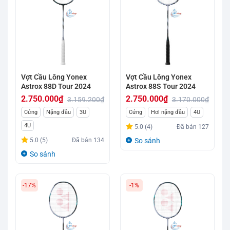
Vợt Cầu Lông Yonex
Vợt Cầu Lông Yonex
Astrox 88D Tour 2024
Astrox 88S Tour 2024
2.750.000
₫
2.750.000
₫
3.159.200
₫
3.170.000
₫
Giá
Giá
Giá
Giá
Cứng
Nặng đầu
3U
Cứng
Hơi nặng đầu
4U
gốc
hiện
gốc
hiện
4U
5.0 (4)
Đã bán
127
là:
tại
là:
tại
5.0 (5)
Đã bán
134
So sánh
3.159.200₫.
là:
3.170.000₫.
là:
So sánh
2.750.000₫.
2.750.000₫.
-17%
-1%