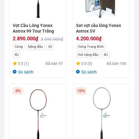
Vợt Cầu Lông Yonex
Set vợt cầu lông Yonex
Astrox 99 Tour Trắng
Astrox SV
2.890.000
₫
4.200.000
₫
3.590.000
₫
Giá
Giá
Cứng
Nặng đầu
3U
Cứng Trung Bình
gốc
hiện
4U
Hơi nặng đầu
4U
là:
tại
5.0 (1)
Đã bán
97
0.0 (0)
Đã bán
106
3.590.000₫.
là:
So sánh
So sánh
2.890.000₫.
-0%
-10%