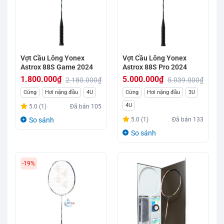
Vợt Cầu Lông Yonex
Vợt Cầu Lông Yonex
Astrox 88S Game 2024
Astrox 88S Pro 2024
1.800.000
₫
5.000.000
₫
2.180.000
₫
5.039.000
₫
Giá
Giá
Giá
Giá
Cứng
Hơi nặng đầu
4U
Cứng
Hơi nặng đầu
3U
gốc
hiện
gốc
hiện
4U
5.0 (1)
Đã bán
105
là:
tại
là:
tại
So sánh
5.0 (1)
Đã bán
133
2.180.000₫.
là:
5.039.000₫.
là:
So sánh
1.800.000₫.
5.000.000₫.
-19%