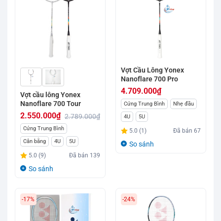
Vợt Cầu Lông Yonex
Nanoflare 700 Pro
4.709.000
₫
Vợt cầu lông Yonex
Nanoflare 700 Tour
Cứng Trung Bình
Nhẹ đầu
2.550.000
₫
2.789.000
₫
4U
5U
Giá
Giá
Cứng Trung Bình
5.0 (1)
Đã bán
67
gốc
hiện
Cân bằng
4U
5U
So sánh
là:
tại
5.0 (9)
Đã bán
139
2.789.000₫.
là:
So sánh
2.550.000₫.
-17%
-24%