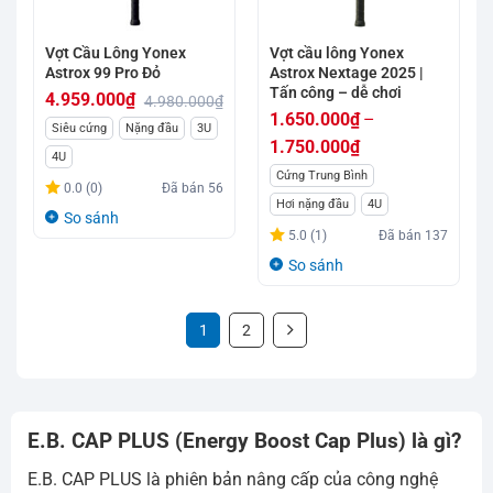
Vợt Cầu Lông Yonex
Vợt cầu lông Yonex
Astrox 99 Pro Đỏ
Astrox Nextage 2025 |
Tấn công – dễ chơi
4.959.000
₫
4.980.000
₫
1.650.000
₫
–
Giá
Giá
Siêu cứng
Nặng đầu
3U
1.750.000
₫
gốc
hiện
4U
Khoảng
Cứng Trung Bình
là:
tại
0.0 (0)
Đã bán
56
giá:
4.980.000₫.
là:
Hơi nặng đầu
4U
So sánh
từ
4.959.000₫.
5.0 (1)
Đã bán
137
1.650.000₫
So sánh
đến
1.750.000₫
1
2
E.B. CAP PLUS (Energy Boost Cap Plus) là gì?
E.B. CAP PLUS là phiên bản nâng cấp của công nghệ