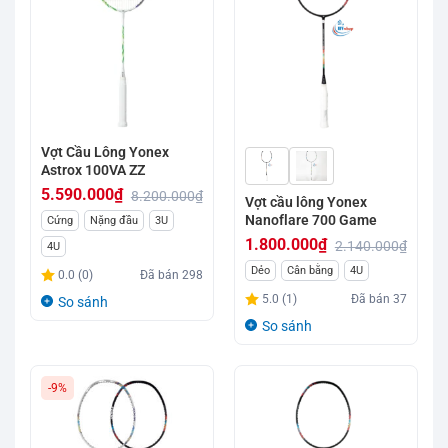
Vợt Cầu Lông Yonex
Astrox 100VA ZZ
5.590.000
₫
8.200.000
₫
Vợt cầu lông Yonex
Giá
Giá
Nanoflare 700 Game
Cứng
Nặng đầu
3U
gốc
hiện
1.800.000
₫
2.140.000
₫
4U
là:
tại
Giá
Giá
Dẻo
Cân bằng
4U
0.0 (0)
Đã bán
298
8.200.000₫.
là:
gốc
hiện
5.0 (1)
Đã bán
37
So sánh
5.590.000₫.
là:
tại
So sánh
2.140.000₫.
là:
1.800.000₫.
-9%