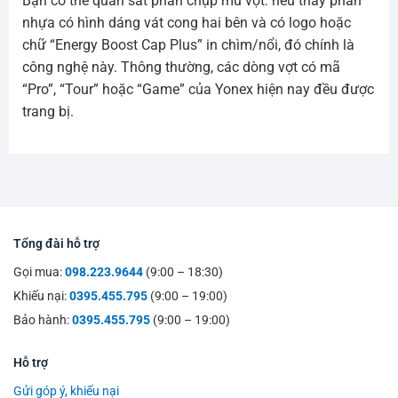
Bạn có thể quan sát phần chụp mũ vợt: nếu thấy phần
nhựa có hình dáng vát cong hai bên và có logo hoặc
chữ “Energy Boost Cap Plus” in chìm/nổi, đó chính là
công nghệ này. Thông thường, các dòng vợt có mã
“Pro”, “Tour” hoặc “Game” của Yonex hiện nay đều được
trang bị.
Tổng đài hỗ trợ
Gọi mua:
098.223.9644
(9:00 – 18:30)
Khiếu nại:
0395.455.795
(9:00 – 19:00)
Bảo hành:
0395.455.795
(9:00 – 19:00)
Hỗ trợ
Gửi góp ý, khiếu nại