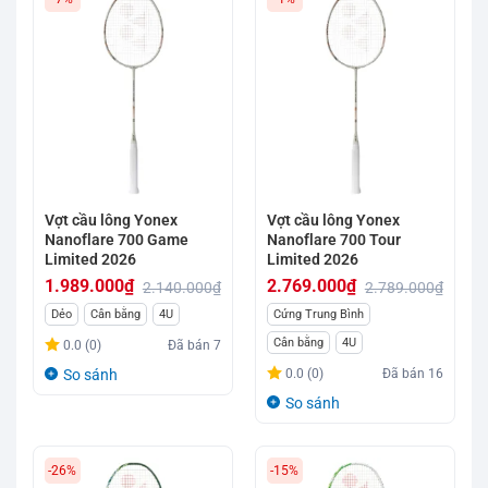
Vợt cầu lông Yonex
Vợt cầu lông Yonex
Nanoflare 700 Game
Nanoflare 700 Tour
Limited 2026
Limited 2026
1.989.000
₫
2.769.000
₫
2.140.000
₫
2.789.000
₫
Giá
Giá
Giá
Giá
Dẻo
Cân bằng
4U
Cứng Trung Bình
gốc
hiện
gốc
hiện
Cân bằng
4U
0.0 (0)
Đã bán
7
là:
tại
là:
tại
So sánh
0.0 (0)
Đã bán
16
2.140.000₫.
là:
2.789.000₫.
là:
So sánh
1.989.000₫.
2.769.000₫.
-26%
-15%