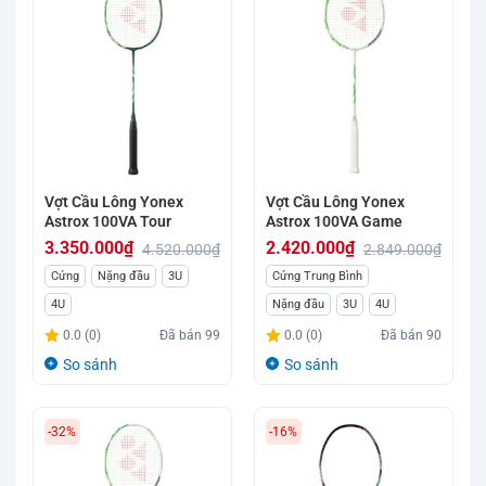
Vợt Cầu Lông Yonex
Vợt Cầu Lông Yonex
Astrox 100VA Tour
Astrox 100VA Game
3.350.000
₫
2.420.000
₫
4.520.000
₫
2.849.000
₫
Giá
Giá
Giá
Giá
Cứng
Nặng đầu
3U
Cứng Trung Bình
gốc
hiện
gốc
hiện
4U
Nặng đầu
3U
4U
là:
tại
là:
tại
0.0 (0)
Đã bán
99
0.0 (0)
Đã bán
90
4.520.000₫.
là:
2.849.000₫.
là:
So sánh
So sánh
3.350.000₫.
2.420.000₫.
-32%
-16%