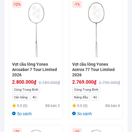
-12%
-1%
Vợt cầu lông Yonex
Vợt cầu lông Yonex
Arcsaber 7 Tour Limited
Astrox 77 Tour Limited
2026
2026
2.800.000
₫
2.769.000
₫
3.189.000
₫
2.799.000
₫
Giá
Giá
Giá
Giá
Cứng Trung Bình
Cứng Trung Bình
gốc
hiện
gốc
hiện
Cân bằng
4U
Nặng đầu
4U
là:
tại
là:
tại
0.0 (0)
Đã bán
2
0.0 (0)
Đã bán
4
3.189.000₫.
là:
2.799.000₫.
là:
So sánh
So sánh
2.800.000₫.
2.769.000₫.
-7%
-1%