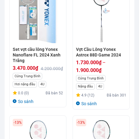
Set vợt cầu lông Yonex
Vợt Cầu Lông Yonex
Nanoflare FL 2024 Xanh
Astrox 88D Game 2024
Trắng
1.730.000
₫
–
3.470.000
₫
4.200.000
₫
1.900.000
₫
Giá
Giá
Cứng Trung Bình
Khoảng
Cứng Trung Bình
gốc
hiện
Hơi nặng đầu
4U
giá:
Nặng đầu
4U
là:
tại
từ
0.0 (0)
Đã bán
52
4.9 (12)
Đã bán
301
4.200.000₫.
là:
1.730.000₫
So sánh
So sánh
3.470.000₫.
đến
1.900.000₫
-13%
-13%