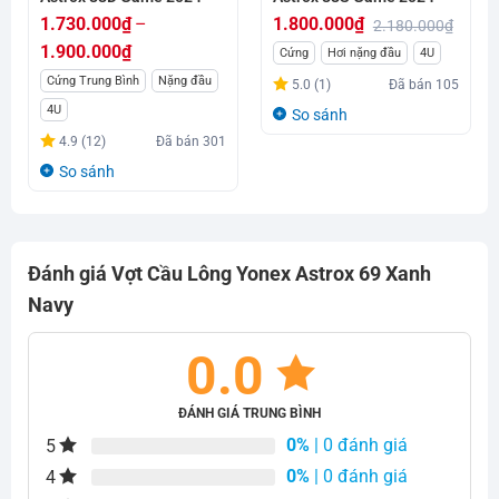
1.730.000
₫
–
1.800.000
₫
2.180.000
₫
Giá
Giá
1.900.000
₫
Cứng
Hơi nặng đầu
4U
gốc
hiện
Khoảng
Cứng Trung Bình
Nặng đầu
5.0 (1)
Đã bán
105
là:
tại
giá:
4U
So sánh
2.180.000₫.
là:
từ
4.9 (12)
Đã bán
301
1.800.000₫.
1.730.000₫
So sánh
đến
1.900.000₫
Đánh giá Vợt Cầu Lông Yonex Astrox 69 Xanh
Navy
0.0
ĐÁNH GIÁ TRUNG BÌNH
0%
| 0 đánh giá
5
0%
| 0 đánh giá
4