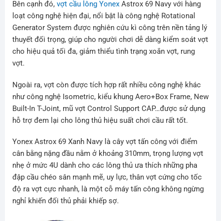
Bên cạnh đó,
vợt cầu lông Yonex
Astrox 69 Navy với hàng
loạt công nghệ hiện đại, nổi bật là công nghệ Rotational
Generator System được nghiên cứu kì công trên nền tảng lý
thuyết đối trọng, giúp cho người chơi dễ dàng kiểm soát vợt
cho hiệu quả tối đa, giảm thiểu tình trạng xoắn vợt, rung
vợt.
Ngoài ra, vợt còn được tích hợp rất nhiều công nghệ khác
như công nghệ Isometric, kiểu khung Aero+Box Frame, New
Built-In T-Joint, mũ vợt Control Support CAP…được sử dụng
hỗ trợ đem lại cho lông thủ hiệu suất chơi cầu rất tốt.
Yonex Astrox 69 Xanh Navy là cây vợt tấn công với điểm
cân bằng nặng đầu nằm ở khoảng 310mm, trọng lượng vợt
nhẹ ở mức 4U dành cho các lông thủ ưa thích những pha
đập cầu chéo sân mạnh mẽ, uy lực, thân vợt cứng cho tốc
độ ra vợt cực nhanh, là một cỗ máy tấn công không ngừng
nghỉ khiến đối thủ phải khiếp sợ.