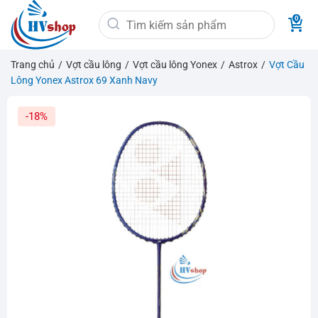
Bỏ
Tìm
qua
kiếm:
nội
dung
Trang chủ
/
Vợt cầu lông
/
Vợt cầu lông Yonex
/
Astrox
/
Vợt Cầu
Lông Yonex Astrox 69 Xanh Navy
-18%