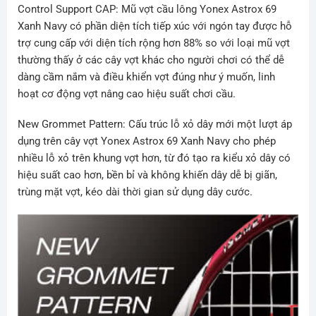
Control Support CAP: Mũ vợt cầu lông Yonex Astrox 69
Xanh Navy có phần diện tích tiếp xúc với ngón tay được hỗ
trợ cung cấp với diện tích rộng hơn 88% so với loại mũ vợt
thường thấy ở các cây vợt khác cho người chơi có thể dễ
dàng cầm nắm và điều khiển vợt đúng như ý muốn, linh
hoạt cơ động vợt nâng cao hiệu suất chơi cầu.
New Grommet Pattern: Cấu trúc lỗ xỏ dây mới một lượt áp
dụng trên cây vợt Yonex Astrox 69 Xanh Navy cho phép
nhiều lỗ xỏ trên khung vợt hơn, từ đó tạo ra kiểu xỏ dây có
hiệu suất cao hơn, bền bỉ và không khiến dây dễ bị giãn,
trùng mặt vợt, kéo dài thời gian sử dụng dây cước.