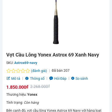
Vợt Cầu Lông Yonex Astrox 69 Xanh Navy
SKU:
Astrox69-navy
Đã bán
207
(đánh giá)
Được
Mô tả
Thông số
Hỏi Đáp
So sánh
xếp
2.268.000
₫
1.850.000
₫
hạng
0.0
Giá
Giá
Thương hiệu:
Yonex
5
gốc
hiện
sao
Tình trạng:
Còn hàng
là:
tại
Bên cạnh đó, vợt cầu lông Yonex Astrox 69 Navy với hàng loạt