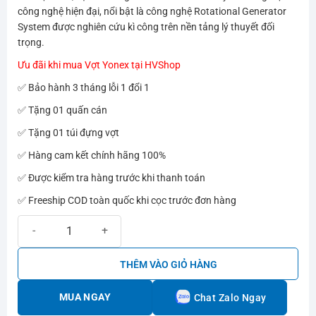
2.268.000₫.
là:
công nghệ hiện đại, nổi bật là công nghệ Rotational Generator
1.850.000₫.
System được nghiên cứu kì công trên nền tảng lý thuyết đối
trọng.
Ưu đãi khi mua Vợt Yonex tại HVShop
✅ Bảo hành 3 tháng lỗi 1 đổi 1
✅ Tặng 01 quấn cán
✅ Tặng 01 túi đựng vợt
✅ Hàng cam kết chính hãng 100%
✅ Được kiểm tra hàng trước khi thanh toán
✅ Freeship COD toàn quốc khi cọc trước đơn hàng
Vợt Cầu Lông Yonex Astrox 69 Xanh Navy số lượng
THÊM VÀO GIỎ HÀNG
MUA NGAY
Chat Zalo Ngay