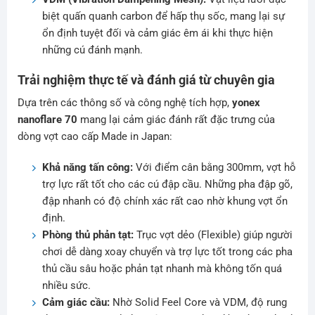
biệt quấn quanh carbon để hấp thụ sốc, mang lại sự
ổn định tuyệt đối và cảm giác êm ái khi thực hiện
những cú đánh mạnh.
Trải nghiệm thực tế và đánh giá từ chuyên gia
Dựa trên các thông số và công nghệ tích hợp,
yonex
nanoflare 70
mang lại cảm giác đánh rất đặc trưng của
dòng vợt cao cấp Made in Japan:
Khả năng tấn công:
Với điểm cân bằng 300mm, vợt hỗ
trợ lực rất tốt cho các cú đập cầu. Những pha đập gõ,
đập nhanh có độ chính xác rất cao nhờ khung vợt ổn
định.
Phòng thủ phản tạt:
Trục vợt dẻo (Flexible) giúp người
chơi dễ dàng xoay chuyển và trợ lực tốt trong các pha
thủ cầu sâu hoặc phản tạt nhanh mà không tốn quá
nhiều sức.
Cảm giác cầu:
Nhờ Solid Feel Core và VDM, độ rung