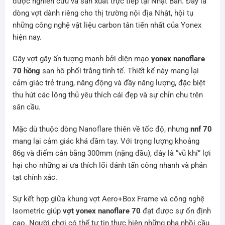
được nghiên cứu và sản xuất trực tiếp tại Nhật Bản. Đây là
dòng vợt dành riêng cho thị trường nội địa Nhật, hội tụ
những công nghệ vật liệu carbon tân tiến nhất của Yonex
hiện nay.
Cây vợt gây ấn tượng mạnh bởi diện mạo
yonex nanoflare
70 hồng
san hô phối trắng tinh tế. Thiết kế này mang lại
cảm giác trẻ trung, năng động và đầy năng lượng, đặc biệt
thu hút các lông thủ yêu thích cái đẹp và sự chỉn chu trên
sân cầu.
Mặc dù thuộc dòng Nanoflare thiên về tốc độ, nhưng
nnf 70
mang lại cảm giác khá đầm tay. Với trọng lượng khoảng
86g và điểm cân bằng 300mm (nặng đầu), đây là “vũ khí” lợi
hại cho những ai ưa thích lối đánh tấn công nhanh và phản
tạt chính xác.
Sự kết hợp giữa khung vợt Aero+Box Frame và công nghệ
Isometric giúp
vợt yonex nanoflare 70
đạt được sự ổn định
cao. Người chơi có thể tự tin thực hiện những pha nhồi cầu