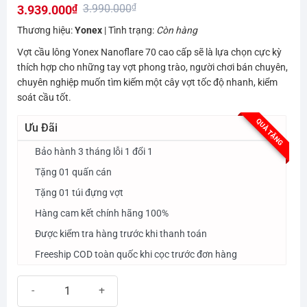
3.990.000
₫
3.939.000
₫
đánh giá
Giá
Giá
Thương hiệu:
Yonex
| Tình trạng:
Còn hàng
gốc
hiện
Vợt cầu lông Yonex Nanoflare 70 cao cấp sẽ là lựa chọn cực kỳ
là:
tại
thích hợp cho những tay vợt phong trào, người chơi bán chuyên,
3.990.000₫.
là:
chuyên nghiệp muốn tìm kiếm một cây vợt tốc độ nhanh, kiểm
soát cầu tốt.
3.939.000₫.
QUÀ TẶNG
Ưu Đãi
Bảo hành 3 tháng lỗi 1 đổi 1
Tặng 01 quấn cán
Tặng 01 túi đựng vợt
Hàng cam kết chính hãng 100%
Được kiểm tra hàng trước khi thanh toán
Freeship COD toàn quốc khi cọc trước đơn hàng
Vợt cầu lông Yonex Nanoflare 70 số lượng