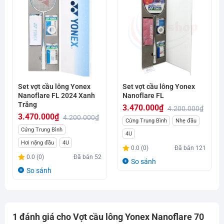
Set vợt cầu lông Yonex
Set vợt cầu lông Yonex
Nanoflare FL 2024 Xanh
Nanoflare FL
Trắng
3.470.000
₫
4.200.000
₫
3.470.000
₫
4.200.000
₫
Giá
Giá
Cứng Trung Bình
Nhẹ đầu
Giá
Giá
Cứng Trung Bình
gốc
hiện
4U
gốc
hiện
Hơi nặng đầu
4U
là:
tại
0.0 (0)
Đã bán
121
là:
tại
4.200.000₫.
là:
0.0 (0)
Đã bán
52
So sánh
4.200.000₫.
là:
3.470.000₫.
So sánh
3.470.000₫.
1 đánh giá cho
Vợt cầu lông Yonex Nanoflare 70