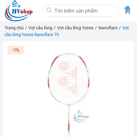
Bỏ
Tìm
qua
kiếm:
nội
dung
Trang chủ
/
Vợt cầu lông
/
Vợt cầu lông Yonex
/
Nanoflare
/
Vợt
cầu lông Yonex Nanoflare 70
-1%