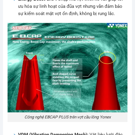
ưu hóa sự linh hoạt của đũa vợt nhưng vẫn đảm bảo
sự kiểm soát mặt vợt ổn định, không bị rung lắc.
Công nghệ EBCAP PLUS trên vợt cầu lông Yonex
VDM (Vibration Dampening Mesh):
Vật liệu lưới đặc