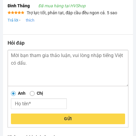
Đình Thắng
Đã mua hàng tại HVShop
Trợ lực tốt, phản tạt, đập cầu đều ngon cả. 5 sao
Được xếp
Trả lời
•
thích
hạng
5
5
sao
Hỏi đáp
Anh
Chị
GỬI