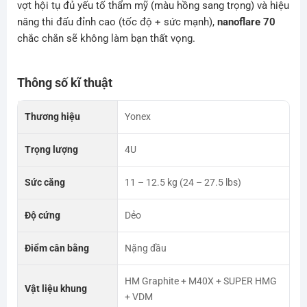
vợt hội tụ đủ yếu tố thẩm mỹ (màu hồng sang trọng) và hiệu
năng thi đấu đỉnh cao (tốc độ + sức mạnh),
nanoflare 70
chắc chắn sẽ không làm bạn thất vọng.
Thông số kĩ thuật
Thương hiệu
Yonex
Trọng lượng
4U
Sức căng
11 – 12.5 kg (24 – 27.5 lbs)
Độ cứng
Dẻo
Điểm cân bằng
Nặng đầu
HM Graphite + M40X + SUPER HMG
Vật liệu khung
+ VDM