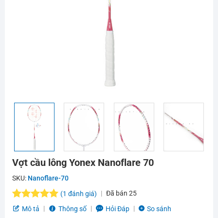
Vợt cầu lông Yonex Nanoflare 70
SKU:
Nanoflare-70
Đã bán
25
(
1
đánh giá)
5.0
1
trên 5
Mô tả
Thông số
Hỏi Đáp
So sánh
dựa trên