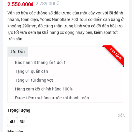
2.789.000
₫
2.550.000
₫
đánh giá
Giá
Giá
Vẫn sở hữu các thông số đặc trưng của một cây vợt với lối đánh
gốc
hiện
nhanh, toàn diện, Yonex Nanoflare 700 Tour có điểm cân bằng ở
khoảng 290mm, độ cứng thân trung bình vừa có độ đàn hồi, trợ
là:
tại
lực tốt vừa đem lại khả năng cơ động nhạy bén, kiểm soát tốt
2.789.000₫.
là:
trên sân.
2.550.000₫.
QUÀ TẶNG
Ưu Đãi
Bảo hành 3 tháng lỗi 1 đổi 1
Tặng 01 quấn cán
Tặng 01 túi đựng vợt
Hàng cam kết chính hãng 100%
Được kiểm tra hàng trước khi thanh toán
Trọng lượng
XÓA
4U
5U
Màu sắc