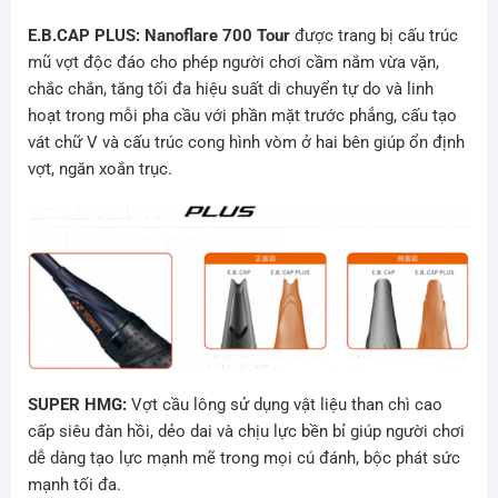
E.B.CAP PLUS: Nanoflare 700 Tour
được trang bị cấu trúc
mũ vợt độc đáo cho phép người chơi cầm nắm vừa vặn,
chắc chắn, tăng tối đa hiệu suất di chuyển tự do và linh
hoạt trong mỗi pha cầu với phần mặt trước phẳng, cấu tạo
vát chữ V và cấu trúc cong hình vòm ở hai bên giúp ổn định
vợt, ngăn xoắn trục.
SUPER HMG:
Vợt cầu lông sử dụng vật liệu than chì cao
cấp siêu đàn hồi, dẻo dai và chịu lực bền bỉ giúp người chơi
dễ dàng tạo lực mạnh mẽ trong mọi cú đánh, bộc phát sức
mạnh tối đa.