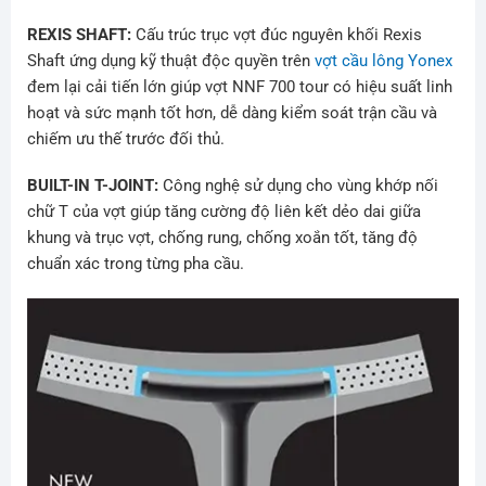
REXIS SHAFT:
Cấu trúc trục vợt đúc nguyên khối Rexis
Shaft ứng dụng kỹ thuật độc quyền trên
vợt cầu lông Yonex
đem lại cải tiến lớn giúp vợt NNF 700 tour có hiệu suất linh
hoạt và sức mạnh tốt hơn, dễ dàng kiểm soát trận cầu và
chiếm ưu thế trước đối thủ.
BUILT-IN T-JOINT:
Công nghệ sử dụng cho vùng khớp nối
chữ T của vợt giúp tăng cường độ liên kết dẻo dai giữa
khung và trục vợt, chống rung, chống xoắn tốt, tăng độ
chuẩn xác trong từng pha cầu.