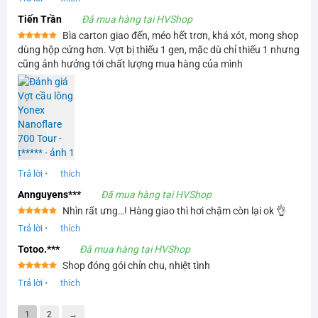
Tiến Trần
Đã mua hàng tại HVShop
Bìa carton giao đến, méo hết trơn, khá xót, mong shop
Được xếp
dùng hộp cứng hơn. Vợt bị thiếu 1 gen, mặc dù chỉ thiếu 1 nhưng
hạng
5
5
cũng ảnh hưởng tới chất lượng mua hàng của mình
sao
Trả lời
•
thích
Annguyens***
Đã mua hàng tại HVShop
Nhìn rất ưng…! Hàng giao thì hơi chậm còn lại ok 👌
Được xếp
Trả lời
•
thích
hạng
5
5
sao
Totoo.***
Đã mua hàng tại HVShop
Shop đóng gói chỉn chu, nhiệt tình
Được xếp
Trả lời
•
thích
hạng
5
5
sao
1
2
→