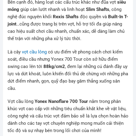
Bên cạnh đó, hàng loạt các cấu trúc khác như đũa vợt
siêu
mỏng
giúp càn lướt nhanh và linh hoạt
Slim Shafts
, công
nghệ đúc nguyên khối
Rexis Shafts
độc quyền và
Built-In T-
joint
…cũng được trang bị trên vợt, hỗ trợ tối đa giúp nâng
cao hiệu suất chơi cầu nhanh, chuẩn xác, dễ dàng làm chủ
thế trận với những pha xử lý tức thời.
Là cây
vợt cầu lông
có ưu điểm về phong cách chơi kiểm
soát, điều cầu nhưng Yonex 700 Tour còn sở hữu điểm
swing cao lên tới
88kg/cm2
, đem lại những cú đánh đầy uy
lực và dứt khoát, luôn khiến đối thủ dè chừng với những pha
dứt điểm nhanh, gọn, quỹ đạo bay găm thẳng xuống sân
cầu.
Vợt cầu lông
Yonex Nanoflare 700 Tour
nằm trong phân
khúc vợt cao cấp với những tiêu chuẩn khắt khe về vật liệu,
công nghệ và cấu trúc vợt đảm bảo sẽ là lựa chọn hoàn hảo
dành cho các tay vợt chuyên nghiệp mong muốn cải thiện
tốc độ và sự nhạy bén trong lối chơi của mình!