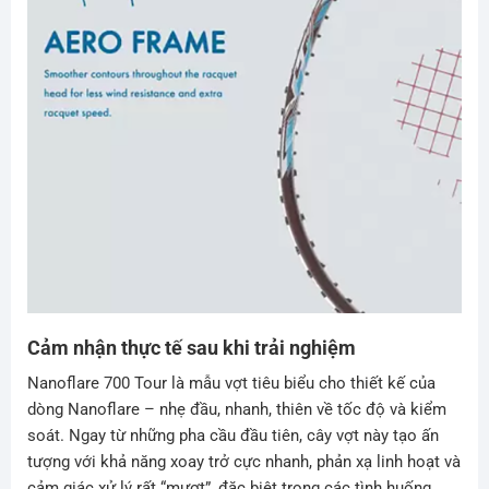
Cảm nhận thực tế sau khi trải nghiệm
Nanoflare 700 Tour là mẫu vợt tiêu biểu cho thiết kế của
dòng Nanoflare – nhẹ đầu, nhanh, thiên về tốc độ và kiểm
soát. Ngay từ những pha cầu đầu tiên, cây vợt này tạo ấn
tượng với khả năng xoay trở cực nhanh, phản xạ linh hoạt và
cảm giác xử lý rất “mượt”, đặc biệt trong các tình huống