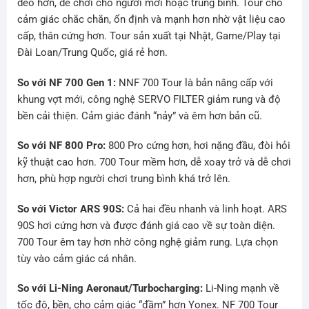
dẻo hơn, dễ chơi cho người mới hoặc trung bình. Tour cho
cảm giác chắc chắn, ổn định và mạnh hơn nhờ vật liệu cao
cấp, thân cứng hơn. Tour sản xuất tại Nhật, Game/Play tại
Đài Loan/Trung Quốc, giá rẻ hơn.
So với NF 700 Gen 1:
NNF 700 Tour là bản nâng cấp với
khung vợt mới, công nghệ SERVO FILTER giảm rung và độ
bền cải thiện. Cảm giác đánh “nảy” và êm hơn bản cũ.
So với NF 800 Pro:
800 Pro cứng hơn, hơi nặng đầu, đòi hỏi
kỹ thuật cao hơn. 700 Tour mềm hơn, dễ xoay trở và dễ chơi
hơn, phù hợp người chơi trung bình khá trở lên.
So với Victor ARS 90S:
Cả hai đều nhanh và linh hoạt. ARS
90S hơi cứng hơn và được đánh giá cao về sự toàn diện.
700 Tour êm tay hơn nhờ công nghệ giảm rung. Lựa chọn
tùy vào cảm giác cá nhân.
So với Li-Ning Aeronaut/Turbocharging:
Li-Ning mạnh về
tốc độ, bền, cho cảm giác “đầm” hơn Yonex. NF 700 Tour