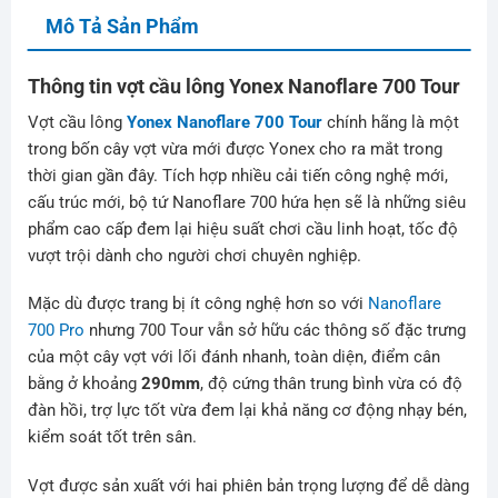
Mô Tả Sản Phẩm
Thông tin vợt cầu lông Yonex Nanoflare 700 Tour
Vợt cầu lông
Yonex Nanoflare 700 Tour
chính hãng là một
trong bốn cây vợt vừa mới được Yonex cho ra mắt trong
thời gian gần đây. Tích hợp nhiều cải tiến công nghệ mới,
cấu trúc mới, bộ tứ Nanoflare 700 hứa hẹn sẽ là những siêu
phẩm cao cấp đem lại hiệu suất chơi cầu linh hoạt, tốc độ
vượt trội dành cho người chơi chuyên nghiệp.
Mặc dù được trang bị ít công nghệ hơn so với
Nanoflare
700 Pro
nhưng 700 Tour vẫn sở hữu các thông số đặc trưng
của một cây vợt với lối đánh nhanh, toàn diện, điểm cân
bằng ở khoảng
290mm
, độ cứng thân trung bình vừa có độ
đàn hồi, trợ lực tốt vừa đem lại khả năng cơ động nhạy bén,
kiểm soát tốt trên sân.
Vợt được sản xuất với hai phiên bản trọng lượng để dễ dàng