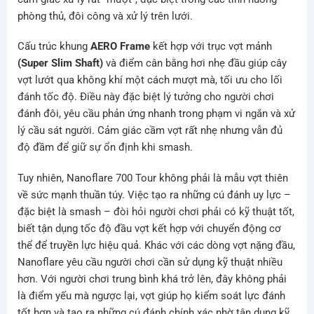
phòng thủ, đôi công và xử lý trên lưới.
Cấu trúc khung
AERO Frame
kết hợp với trục vợt mảnh
(Super Slim Shaft)
và điểm cân bằng hơi nhẹ đầu giúp cây
vợt lướt qua không khí một cách mượt mà, tối ưu cho lối
đánh tốc độ. Điều này đặc biệt lý tưởng cho người chơi
đánh đôi, yêu cầu phản ứng nhanh trong phạm vi ngắn và xử
lý cầu sát người. Cảm giác cầm vợt rất nhẹ nhưng vẫn đủ
độ đầm để giữ sự ổn định khi smash.
Tuy nhiên, Nanoflare 700 Tour không phải là mẫu vợt thiên
về sức mạnh thuần túy. Việc tạo ra những cú đánh uy lực –
đặc biệt là smash – đòi hỏi người chơi phải có kỹ thuật tốt,
biết tận dụng tốc độ đầu vợt kết hợp với chuyển động cơ
thể để truyền lực hiệu quả. Khác với các dòng vợt nặng đầu,
Nanoflare yêu cầu người chơi cần sử dụng kỹ thuật nhiều
hơn. Với người chơi trung bình khá trở lên, đây không phải
là điểm yếu mà ngược lại, vợt giúp họ kiểm soát lực đánh
tốt hơn và tạo ra những cú đánh chính xác nhờ tận dụng kỹ