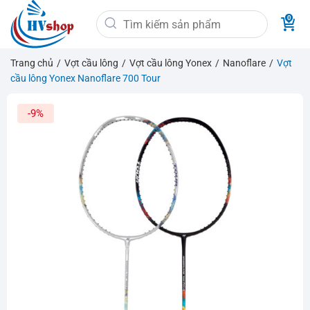
Bỏ
Tìm
qua
kiếm:
nội
dung
Trang chủ
/
Vợt cầu lông
/
Vợt cầu lông Yonex
/
Nanoflare
/
Vợt
cầu lông Yonex Nanoflare 700 Tour
-9%