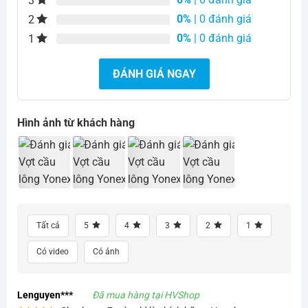
3
0%
| 0 đánh giá
2
0%
| 0 đánh giá
1
ĐÁNH GIÁ NGAY
Hình ảnh từ khách hàng
Tất cả
5
4
3
2
1
Có video
Có ảnh
Lenguyen***
Đã mua hàng tại HVShop