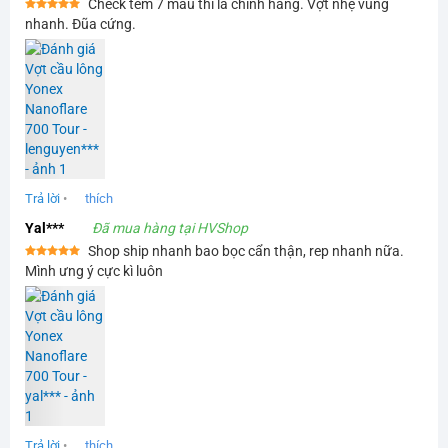
Check tem 7 màu thì là chính hãng. Vợt nhẹ vung
Được xếp
nhanh. Đũa cứng.
hạng
5
5
sao
Trả lời
•
thích
Yal***
Đã mua hàng tại HVShop
Shop ship nhanh bao bọc cẩn thận, rep nhanh nữa.
Được xếp
Mình ưng ý cực kì luôn
hạng
5
5
sao
Trả lời
•
thích