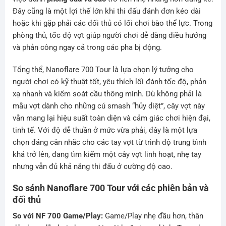
Đây cũng là một lợi thế lớn khi thi đấu đánh đơn kéo dài
hoặc khi gặp phải các đối thủ có lối chơi bào thể lực. Trong
phòng thủ, tốc độ vợt giúp người chơi dễ dàng điều hướng
và phản công ngay cả trong các pha bị động.
Tổng thể, Nanoflare 700 Tour là lựa chọn lý tưởng cho
người chơi có kỹ thuật tốt, yêu thích lối đánh tốc độ, phản
xạ nhanh và kiểm soát cầu thông minh. Dù không phải là
mẫu vợt dành cho những cú smash “hủy diệt”, cây vợt này
vẫn mang lại hiệu suất toàn diện và cảm giác chơi hiện đại,
tinh tế. Với độ dễ thuần ở mức vừa phải, đây là một lựa
chọn đáng cân nhắc cho các tay vợt từ trình độ trung bình
khá trở lên, đang tìm kiếm một cây vợt linh hoạt, nhẹ tay
nhưng vẫn đủ khả năng thi đấu ở cường độ cao.
So sánh Nanoflare 700 Tour với các phiên bản và
đối thủ
So với NF 700 Game/Play:
Game/Play nhẹ đầu hơn, thân