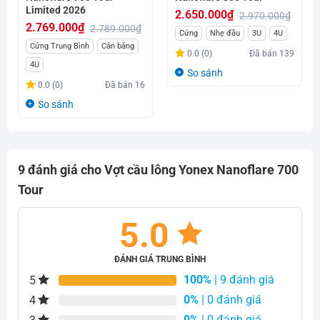
Limited 2026
2.650.000
₫
2.970.000
₫
2.769.000
₫
2.789.000
₫
Giá
Giá
Cứng
Nhẹ đầu
3U
4U
Giá
Giá
Cứng Trung Bình
Cân bằng
gốc
hiện
0.0 (0)
Đã bán
139
gốc
hiện
4U
là:
tại
So sánh
là:
tại
2.970.000₫.
là:
0.0 (0)
Đã bán
16
2.789.000₫.
là:
2.650.000₫.
So sánh
2.769.000₫.
9 đánh giá cho
Vợt cầu lông Yonex Nanoflare 700
Tour
5.0
ĐÁNH GIÁ TRUNG BÌNH
100%
| 9 đánh giá
5
0%
| 0 đánh giá
4
0%
| 0 đánh giá