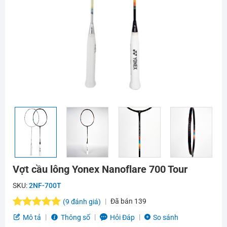
Vợt cầu lông Yonex Nanoflare 700 Tour
SKU:
2NF-700T
Đã bán
139
(
9
đánh giá)
5.0
9
trên 5
Mô tả
Thông số
Hỏi Đáp
So sánh
dựa trên