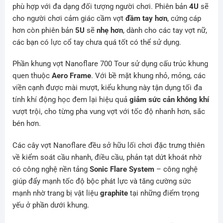
phù hợp với đa dạng đối tượng người chơi. Phiên bản
4U
sẽ
cho người chơi cảm giác cầm vợt
đầm tay hơn
, cứng cáp
hơn còn phiên bản
5U
sẽ
nhẹ hơn
, dành cho các tay vợt nữ,
các bạn có lực cổ tay chưa quá tốt có thể sử dụng.
Phần khung vợt Nanoflare 700 Tour sử dụng cấu trúc khung
quen thuộc
Aero Frame
. Với bề mặt khung nhỏ, mỏng, các
viền cạnh được mài mượt, kiểu khung này tận dụng tối đa
tính khí động học đem lại hiệu quả
giảm sức cản không khí
vượt trội, cho từng pha vung vợt với tốc độ nhanh hơn, sắc
bén hơn.
Các cây vợt Nanoflare đều sở hữu lối chơi đặc trưng thiên
về kiểm soát cầu nhanh, điều cầu, phản tạt dứt khoát nhờ
có công nghệ nền tảng
Sonic Flare System
– công nghệ
giúp đẩy mạnh tốc độ bộc phát lực và tăng cường sức
mạnh nhờ trang bị vật liệu
graphite
tại những điểm trọng
yếu ở phần dưới khung.