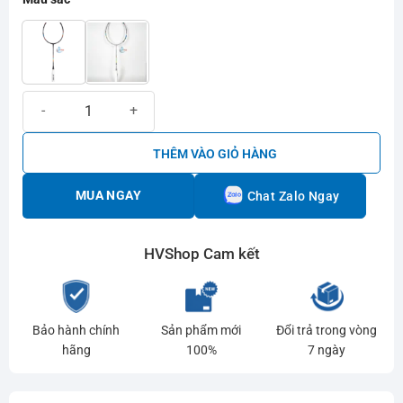
Vợt cầu lông Yonex Nanoflare 700 Tour số lượng
THÊM VÀO GIỎ HÀNG
MUA NGAY
Chat Zalo Ngay
HVShop Cam kết
Bảo hành chính
Sản phẩm mới
Đổi trả trong vòng
hãng
100%
7 ngày