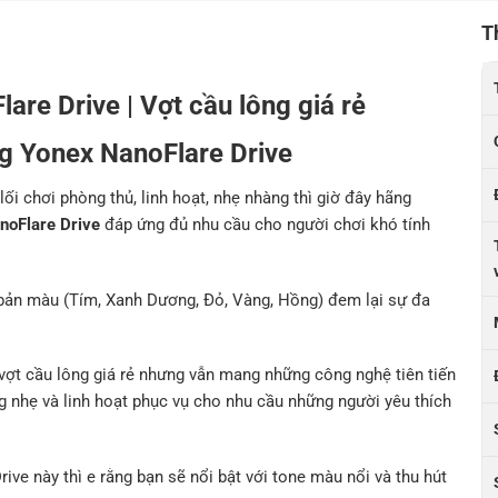
T
are Drive | Vợt cầu lông giá rẻ
ng Yonex NanoFlare Drive
 lối chơi phòng thủ, linh hoạt, nhẹ nhàng thì giờ đây hãng
noFlare Drive
đáp ứng đủ nhu cầu cho người chơi khó tính
 bản màu (Tím, Xanh Dương, Đỏ, Vàng, Hồng) đem lại sự đa
ợt cầu lông giá rẻ nhưng vẫn mang những công nghệ tiên tiến
g nhẹ và linh hoạt phục vụ cho nhu cầu những người yêu thích
Drive
này thì e rằng bạn sẽ nổi bật với tone màu nổi và thu hút