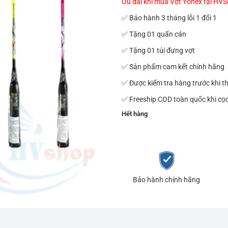
Ưu đãi khi mua Vợt Yonex tại HV
✅ Bảo hành 3 tháng lỗi 1 đổi 1
✅ Tặng 01 quấn cán
✅ Tặng 01 túi đựng vợt
✅ Sản phẩm cam kết chính hãng
✅ Được kiểm tra hàng trước khi t
✅ Freeship COD toàn quốc khi cọ
Hết hàng
Bảo hành chính hãng