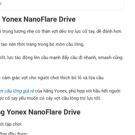
c
g Yonex NanoFlare Drive
 trọng lượng nhẹ có thân vợt dẻo trợ lực cổ tay, dễ đánh hơn.
tạo nên thời trang trong bộ môn cầu lông.
 tốt, lực tác động lên cầu mạnh đẩy cầu đi nhanh, smash cũng
ạo cảm giác vợt cho người chơi thích bỏ lỗ và lừa cầu.
ợt cầu lông giá rẻ
của hãng Yonex, phù hợp với hầu hết người
ực cổ tay yếu muốn có cây vợt cầu lông trợ lực tốt.
ng Yonex NanoFlare Drive
i tập chơi.
 đơn đều được.