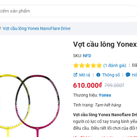
/
Vợt cầu lông Yonex NanoFlare Drive
Vợt cầu lông Yonex
SKU:
NFD
Đã
(
1
đánh giá)
5.0
1
trên 5
Mô tả
Thông số
Hỏ
dựa trên
610.000
₫
đánh giá
799.000
₫
Giá
Giá
Thương hiệu:
Yonex
gốc
hiện
Tình trạng:
Tạm hết hàng
là:
tại
Vợt cầu lông Yonex Nanoflare Dr
người có lực cổ tay trung bình yế
799.000₫.
là:
điều cầu. Điều tiết lối chơi của 
610.000₫.