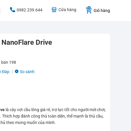
Cửa hàng
0982.239.644
Giỏ hàng
 NanoFlare Drive
 bán
198
i Đáp
So sánh
ive
là cây vợt cầu lông giá rẻ, trợ lực tốt cho người mới chơi,
u. Thích hợp đánh công thủ toàn diện, thế mạnh là thủ cầu,
đối thủ theo mong muốn của mình.