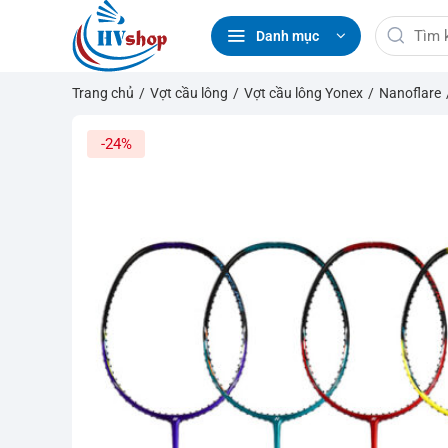
Bỏ
Tìm
qua
Danh mục
kiếm:
nội
dung
Trang chủ
/
Vợt cầu lông
/
Vợt cầu lông Yonex
/
Nanoflare
-24%