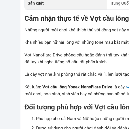
Sản xuất
Trung Quố
Cảm nhận thực tế về Vợt cầu lôn
Những người mới chơi khá thích thú với dòng vợt này vì
Khá nhiều bạn nữ hài lòng với những tone màu bắt mắt 
Vợt Nanoflare Drive phông cầu hoặc đánh trái tay khá
đã tay khi nghe tiếng nổ cầu rất phấn khích.
Là cây vợt nhẹ ,khi phòng thủ rất chắc và lì, lên lưới t
Kết luận:
Vợt cầu lông Yonex NanoFlare Drive
là cây
v
mới chơi, học sinh, sinh viên hay cả những bạn nữ có l
Đối tượng phù hợp với Vợt cầu lô
Phù hợp cho cả Nam và Nữ hoặc những người mớ
Được sử dụng cho người chơi đánh đôi và đánh