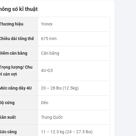
hông số kĩ thuật
Thương hiệu
Yonex
Chiều dài tổng thể
675 mm
Điểm cân bằng
Cân bằng
Trọng lượng/ Chu
4U-G5
vi cán vợt
Mức căng dây 4U
20 – 28 lbs (12.5kg)
Độ cứng
Dẻo
Sản xuất
Trung Quốc
Sức căng
11 – 12.5 kg (24 – 27.5 lbs)