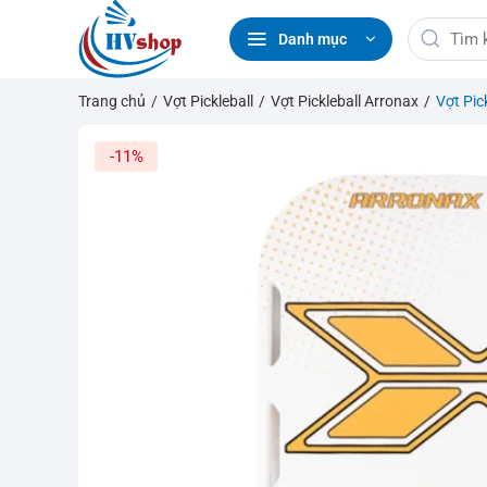
Bỏ
Tìm
qua
Danh mục
kiếm:
nội
dung
Trang chủ
/
Vợt Pickleball
/
Vợt Pickleball Arronax
/
Vợt Pic
-11%