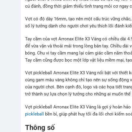
cú đánh, đồng thời giảm thiểu tình trạng mỏi cơ ngay 
Vợt có độ dày 16mm, tạo nên một cấu trúc vững chắc, 
số lý tưởng dành cho người chơi yêu thích lối đánh ki
Tay cầm của vợt Arronax Elite X3 Vàng có chiều dài 4.9
để vừa vặn và thoải mái trong lòng bàn tay. Chiều dài
bóng. Chu vi tay cầm mang lại cảm giác cầm nắm thoải m
Tay cầm cũng được bọc một lớp vật liệu mềm mại, tạo s
Vợt pickleball Arronax Elite X3 Vàng nổi bật với thiết 
cùng gam màu vàng không chỉ tạo nên sự sống động và
của người chơi. Bên cạnh đó, logo và các họa tiết tran
trở thành sự lựa chọn lý tưởng cho những ai muốn thể h
Vợt pickleball Arronax Elite X3 Vàng là gợi ý hoàn h
pickleball
bền bỉ, giúp phát huy tối đa lối chơi kiểm soá
Thông số