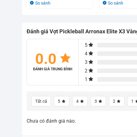
gốc
hiện
gốc
hiện
So sánh
So sánh
là:
tại
là:
tại
2.920.000₫.
là:
2.920.000₫.
là:
2.600.000₫.
2.600.000₫.
Đánh giá Vợt Pickleball Arronax Elite X3 Vàn
5
0.0
4
3
ĐÁNH GIÁ TRUNG BÌNH
2
1
Tất cả
5
4
3
2
1
Chưa có đánh giá nào.