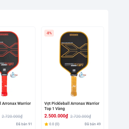
-8%
-8%
l Arronax Warrior
Vợt Pickleball Arronax Warrior
Vợt Pick
Top 1 Vàng
Top 1 Tí
2.500.000
₫
2.500.
2.720.000
₫
2.720.000
₫
Giá
Giá
Giá
Giá
Đã bán
91
0.0 (0)
Đã bán
49
0.0 (0)