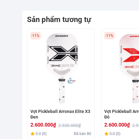
Sản phẩm tương tự
-11%
-11%
Vợt Pickleball Arronax Elite X3
Vợt Pickleball Arr
Đen
Đỏ
2.600.000
₫
2.600.000
₫
2.920.000
₫
2.9
Giá
Giá
Giá
Giá
0.0 (0)
Đã bán
80
0.0 (0)