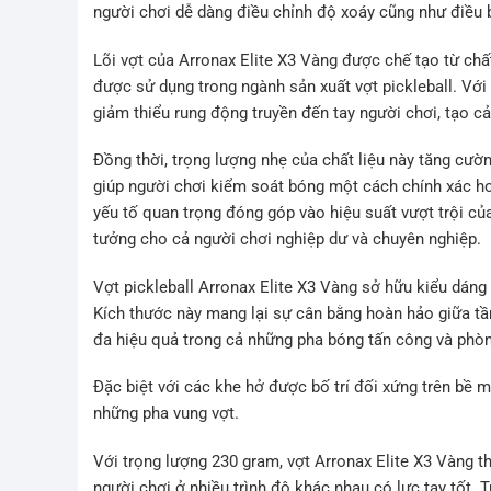
người chơi dễ dàng điều chỉnh độ xoáy cũng như điều
Lõi vợt của Arronax Elite X3 Vàng được chế tạo từ chất 
được sử dụng trong ngành sản xuất vợt pickleball. Với
giảm thiểu rung động truyền đến tay người chơi, tạo 
Đồng thời, trọng lượng nhẹ của chất liệu này tăng cườ
giúp người chơi kiểm soát bóng một cách chính xác hơ
yếu tố quan trọng đóng góp vào hiệu suất vượt trội của
tưởng cho cả người chơi nghiệp dư và chuyên nghiệp.
Vợt pickleball Arronax Elite X3 Vàng sở hữu kiểu dáng
Kích thước này mang lại sự cân bằng hoàn hảo giữa tầm
đa hiệu quả trong cả những pha bóng tấn công và phòn
Đặc biệt với các khe hở được bố trí đối xứng trên bề 
những pha vung vợt.
Với trọng lượng 230 gram, vợt Arronax Elite X3 Vàng t
người chơi ở nhiều trình độ khác nhau có lực tay tốt. T