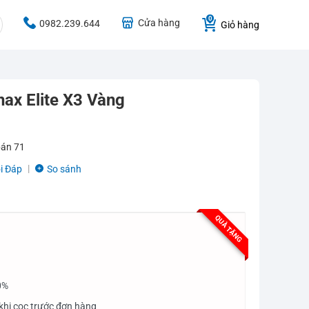
Cửa hàng
0982.239.644
Giỏ hàng
nax Elite X3 Vàng
bán
71
i Đáp
So sánh
QUÀ TẶNG
0%
khi cọc trước đơn hàng