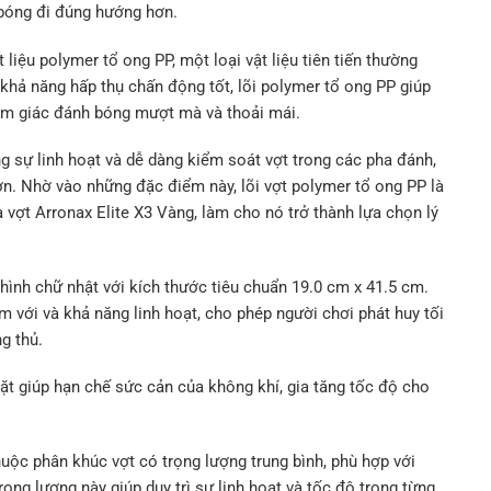
 bóng đi đúng hướng hơn.
liệu polymer tổ ong PP, một loại vật liệu tiên tiến thường
 khả năng hấp thụ chấn động tốt, lõi polymer tổ ong PP giúp
cảm giác đánh bóng mượt mà và thoải mái.
ng sự linh hoạt và dễ dàng kiểm soát vợt trong các pha đánh,
n. Nhờ vào những đặc điểm này, lõi vợt polymer tổ ong PP là
 vợt Arronax Elite X3 Vàng, làm cho nó trở thành lựa chọn lý
 hình chữ nhật với kích thước tiêu chuẩn 19.0 cm x 41.5 cm.
 với và khả năng linh hoạt, cho phép người chơi phát huy tối
g thủ.
mặt giúp hạn chế sức cản của không khí, gia tăng tốc độ cho
huộc phân khúc vợt có trọng lượng trung bình, phù hợp với
rọng lượng này giúp duy trì sự linh hoạt và tốc độ trong từng