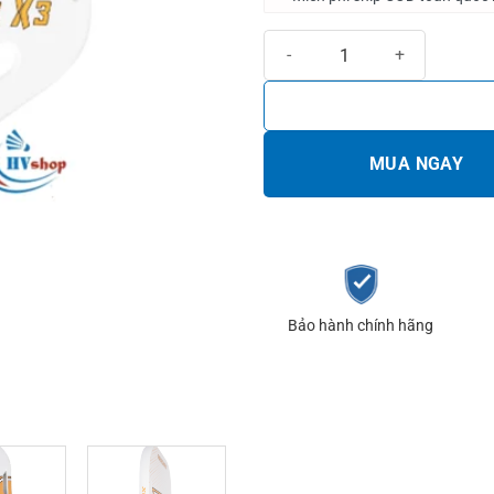
Vợt Pickleball Arronax Elite X3 
MUA NGAY
Bảo hành chính hãng