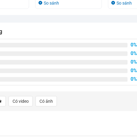
gốc
hiện
gốc
hiện
So sánh
So sánh
là:
tại
là:
tại
2.720.000₫.
là:
2.720.000₫.
là:
2.500.000₫.
2.500.000₫.
g
0%
0%
0%
0%
0%
Có video
Có ảnh