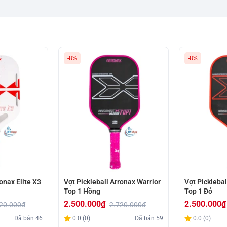
-8%
-8%
onax Elite X3
Vợt Pickleball Arronax Warrior
Vợt Picklebal
Top 1 Hồng
Top 1 Đỏ
2.500.000
₫
2.500.000
₫
20.000
₫
2.720.000
₫
Giá
Giá
Giá
Giá
Đã bán
46
0.0 (0)
Đã bán
59
0.0 (0)