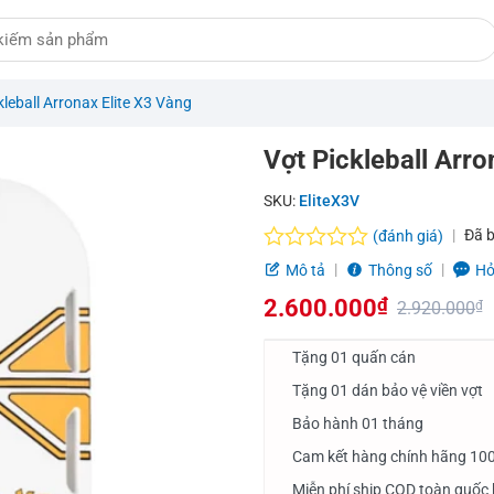
kleball Arronax Elite X3 Vàng
Vợt Pickleball Arro
SKU:
EliteX3V
Đã 
(đánh giá)
Được
Mô tả
Thông số
Hỏ
xếp
2.600.000
₫
hạng
2.920.000
₫
0.0
Giá
Giá
5
Tặng 01 quấn cán
sao
gốc
hiện
Tặng 01 dán bảo vệ viền vợt
là:
tại
Bảo hành 01 tháng
2.920.000₫.
là:
Cam kết hàng chính hãng 10
2.600.000₫.
Miễn phí ship COD toàn quốc 