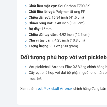
Chất liệu mặt vợt:
Sợi Carbon T700 3K
Chất liệu lõi vợt:
Polymer tổ ong PP
Chiều dài vợt:
16.34 inch (41.5 cm)
Chiều rộng vợt:
7.48 inch (19.0 cm)
Độ dày:
16mm
Chiều dài tay cầm:
4.92 inch (12.5 cm)
Chu vi tay cầm:
4.25 inch (10.8 cm)
Trọng lượng:
8.1 oz (230 gram)
Đối tượng phù hợp với vợt pickleb
Vợt pickleball Arronax Elite X3 Vàng chính hãng h
Cây vợt phù hợp với đại bộ phận người chơi từ sơ
mức tốt.
Xem thêm
vợt Pickleball Arronax
chính hãng đang bán 