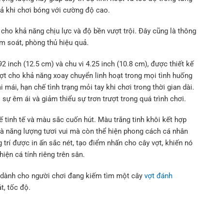
cả khi chơi bóng với cường độ cao.
cho khả năng chịu lực và độ bền vượt trội. Đây cũng là thông
ểm soát, phòng thủ hiệu quả.
2 inch (12.5 cm) và chu vi 4.25 inch (10.8 cm), được thiết kế
 vợt cho khả năng xoay chuyển linh hoạt trong mọi tình huống
ái, hạn chế tình trạng mỏi tay khi chơi trong thời gian dài.
ự êm ái và giảm thiểu sự trơn trượt trong quá trình chơi.
kế tinh tế và màu sắc cuốn hút. Màu trắng tinh khôi kết hợp
 năng lượng tươi vui mà còn thể hiện phong cách cá nhân
g trí được in ấn sắc nét, tạo điểm nhấn cho cây vợt, khiến nó
iện cá tính riêng trên sân.
ảo dành cho người chơi đang kiếm tìm một cây
vợt đánh
t, tốc độ.