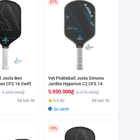
-21%
4.500.000₫.
l Joola Ben
Vợt Pickleball Joola Simone
on CFS 16 Swift
Jardim Hyperion C2 CFS 14
5.050.000
₫
5.500.000
₫
6.375.000
₫
Giá
Giá
Đã bán
46
0.0 (0)
Đã bán
30
gốc
hiện
So sánh
là:
tại
6.375.000₫.
là:
-19%
5.050.000₫.