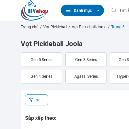
Bỏ
Tìm
qua
Danh mục
kiếm:
nội
dung
Trang chủ
/
Vợt Pickleball
/
Vợt Pickleball Joola
/
Trang 3
Vợt Pickleball Joola
Gen 5 Series
Gen 3 Series
Gen 3
Gen 4 Series
Agassi Series
Hyperi
Lọc
Sắp xếp theo: