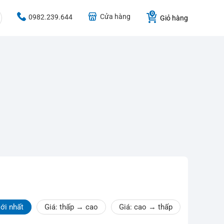
Cửa hàng
0982.239.644
Giỏ hàng
ới nhất
Giá: thấp → cao
Giá: cao → thấp