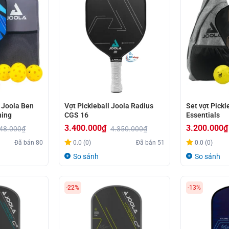
l Joola Ben
Vợt Pickleball Joola Radius
Set vợt Pickl
ning
CGS 16
Essentials
3.400.000
₫
3.200.000
₫
48.000
₫
4.350.000
₫
Giá
Giá
Giá
Giá
Đã bán
80
0.0 (0)
Đã bán
51
0.0 (0)
gốc
hiện
gốc
hiện
So sánh
So sánh
là:
tại
là:
tại
4.350.000₫.
là:
3.600.000₫.
là:
-22%
-13%
3.400.000₫.
3.200.000₫.