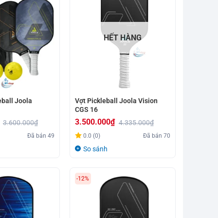
HẾT HÀNG
eball Joola
Vợt Pickleball Joola Vision
CGS 16
3.500.000
₫
3.600.000
₫
4.335.000
₫
Giá
Giá
Đã bán
49
0.0 (0)
Đã bán
70
gốc
hiện
So sánh
là:
tại
4.335.000₫.
là:
-12%
3.500.000₫.