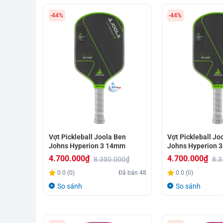
-44%
-44%
Vợt Pickleball Joola Ben
Vợt Pickleball Jo
Johns Hyperion 3 14mm
Johns Hyperion 
4.700.000
₫
4.700.000
₫
8.350.000
₫
8.3
Giá
Giá
Giá
Giá
0.0 (0)
Đã bán
48
0.0 (0)
gốc
hiện
gốc
hiện
So sánh
So sánh
là:
tại
là:
tại
8.350.000₫.
là:
8.350.000₫.
là:
4.700.000₫.
4.700.000₫.