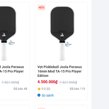
-40%
ll Joola Perseus
Vợt Pickleball Joola Perseus
-15 Pro Player
16mm Mod TA-15 Pro Player
Edition
4.500.000
₫
7.521.000
₫
7.521.000
₫
Giá
Giá
Đã bán
48
0.0 (0)
Đã bán
110
gốc
hiện
So sánh
là:
tại
7.521.000₫.
là: