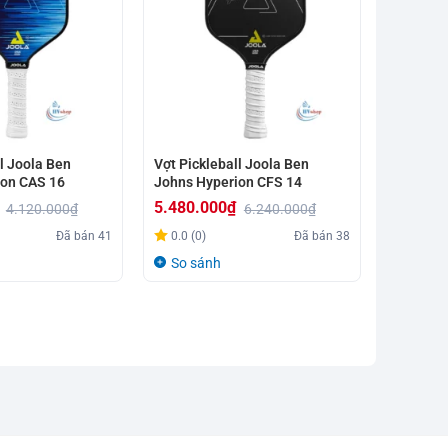
l Joola Ben
Vợt Pickleball Joola Ben
ion CAS 16
Johns Hyperion CFS 14
5.480.000
₫
4.120.000
₫
6.240.000
₫
Giá
Giá
Đã bán
41
0.0 (0)
Đã bán
38
gốc
hiện
So sánh
là:
tại
6.240.000₫.
là:
5.480.000₫.