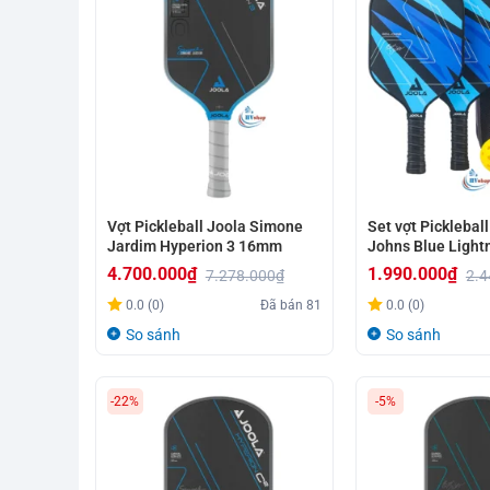
Vợt Pickleball Joola Simone
Set vợt Picklebal
Jardim Hyperion 3 16mm
Johns Blue Light
4.700.000
₫
1.990.000
₫
7.278.000
₫
2.4
Giá
Giá
Giá
Giá
0.0 (0)
Đã bán
81
0.0 (0)
gốc
hiện
gốc
hiện
So sánh
So sánh
là:
tại
là:
tại
7.278.000₫.
là:
2.448.000₫.
là:
-22%
-5%
4.700.000₫.
1.990.000₫.