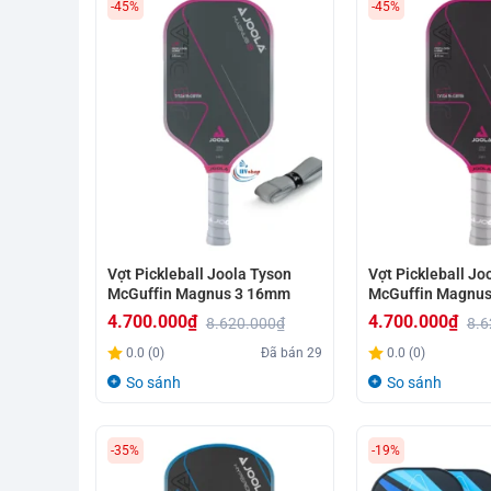
-45%
-45%
Vợt Pickleball Joola Tyson
Vợt Pickleball Jo
McGuffin Magnus 3 16mm
McGuffin Magnu
4.700.000
₫
4.700.000
₫
8.620.000
₫
8.6
Giá
Giá
Giá
Giá
0.0 (0)
Đã bán
29
0.0 (0)
gốc
hiện
gốc
hiện
So sánh
So sánh
là:
tại
là:
tại
8.620.000₫.
là:
8.620.000₫.
là:
-35%
-19%
4.700.000₫.
4.700.000₫.