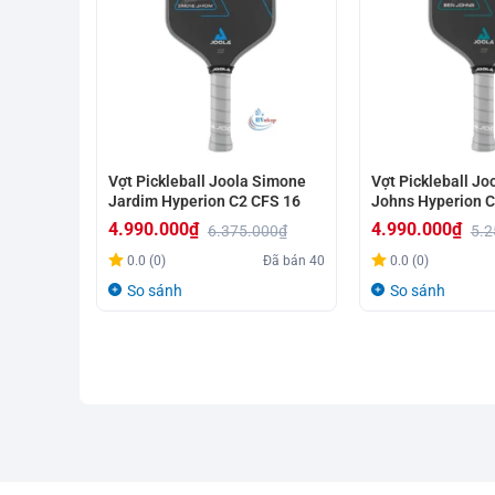
Vợt Pickleball Joola Simone
Vợt Pickleball Jo
Jardim Hyperion C2 CFS 16
Johns Hyperion C
4.990.000
₫
4.990.000
₫
6.375.000
₫
5.2
Giá
Giá
Giá
Giá
0.0 (0)
Đã bán
40
0.0 (0)
gốc
hiện
gốc
hiện
So sánh
So sánh
là:
tại
là:
tại
6.375.000₫.
là:
5.250.000₫.
là:
4.990.000₫.
4.990.000₫.