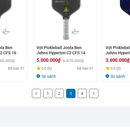
ola Ben
Vợt Pickleball Joola Ben
Vợt Picklebal
2 CFS 16
Johns Hyperion C2 CFS 14
Johns Hyper
5.000.000
₫
3.600.000
₫
50.000
₫
6.375.000
₫
Giá
Giá
Giá
Giá
Đã bán
57
0.0 (0)
Đã bán
97
0.0 (0)
gốc
hiện
gốc
hiện
So sánh
So sánh
là:
tại
là:
tại
6.375.000₫.
là:
4.120.000₫.
là:
1
2
3
4
5.000.000₫.
3.600.000₫.