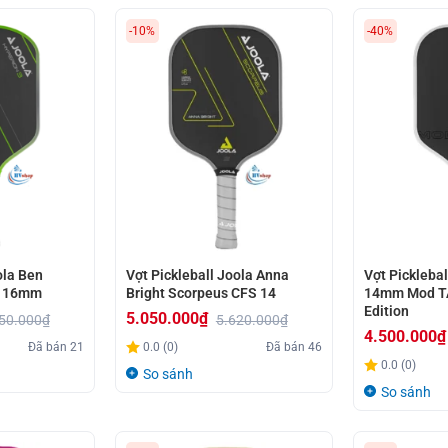
-10%
-40%
ola Ben
Vợt Pickleball Joola Anna
Vợt Pickleba
3 16mm
Bright Scorpeus CFS 14
14mm Mod TA
Edition
5.050.000
₫
50.000
₫
5.620.000
₫
4.500.000
₫
Giá
Giá
Đã bán
21
0.0 (0)
Đã bán
46
Giá
Giá
gốc
hiện
0.0 (0)
So sánh
gốc
hiện
là:
tại
So sánh
là:
tại
5.620.000₫.
là:
7.521.000₫.
là:
5.050.000₫.