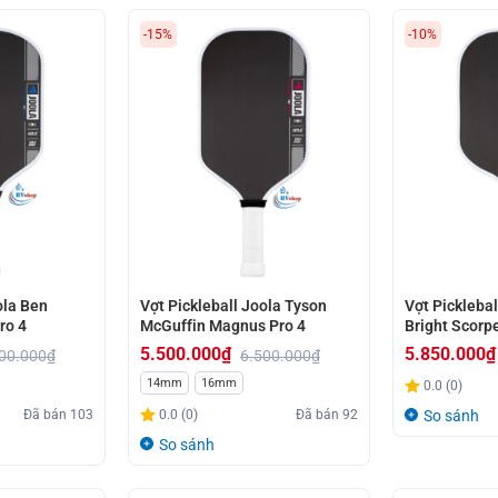
-15%
-10%
ola Ben
Vợt Pickleball Joola Tyson
Vợt Pickleba
ro 4
McGuffin Magnus Pro 4
Bright Scorp
5.500.000
₫
5.850.000
₫
00.000
₫
6.500.000
₫
Giá
Giá
Giá
Giá
14mm
16mm
0.0 (0)
gốc
hiện
gốc
hiện
Đã bán
103
0.0 (0)
Đã bán
92
So sánh
là:
tại
là:
tại
So sánh
6.500.000₫.
là:
6.520.000₫.
là:
5.500.000₫.
5.850.000₫.