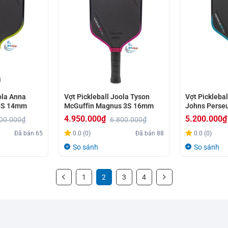
ola Anna
Vợt Pickleball Joola Tyson
Vợt Picklebal
 3S 14mm
McGuffin Magnus 3S 16mm
Johns Perse
4.950.000
₫
5.200.000
₫
00.000
₫
6.800.000
₫
Giá
Giá
Giá
Giá
Đã bán
65
0.0 (0)
Đã bán
88
0.0 (0)
gốc
hiện
gốc
hiện
So sánh
So sánh
là:
tại
là:
tại
6.800.000₫.
là:
6.800.000₫.
là:
1
2
3
4
4.950.000₫.
5.200.000₫.