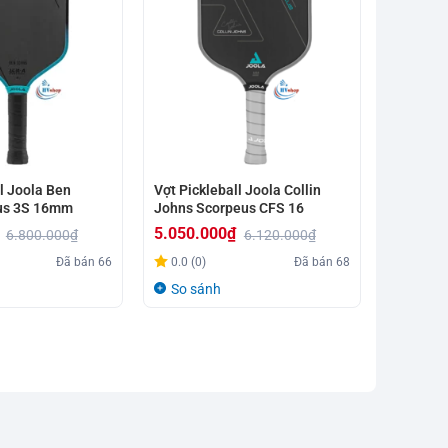
l Joola Ben
Vợt Pickleball Joola Collin
us 3S 16mm
Johns Scorpeus CFS 16
5.050.000
₫
6.800.000
₫
6.120.000
₫
Giá
Giá
Đã bán
66
0.0 (0)
Đã bán
68
gốc
hiện
So sánh
là:
tại
6.120.000₫.
là:
5.050.000₫.