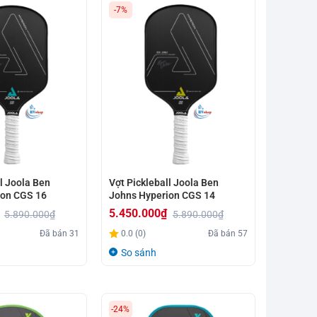
-7%
5.500.000₫
l Joola Ben
Vợt Pickleball Joola Ben
ion CGS 16
Johns Hyperion CGS 14
5.450.000
₫
5.890.000
₫
5.890.000
₫
Giá
Giá
Đã bán
31
0.0 (0)
Đã bán
57
gốc
hiện
So sánh
là:
tại
5.890.000₫.
là:
5.450.000₫.
-24%