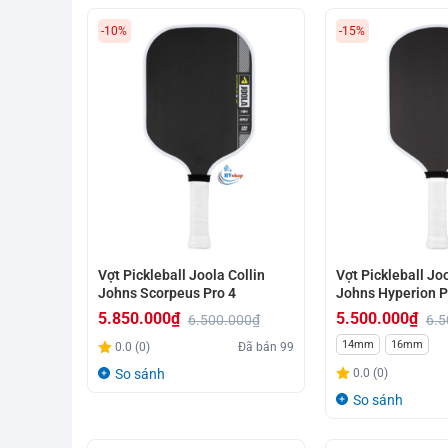
-10%
-15%
Vợt Pickleball Joola Collin
Vợt Pickleball Jo
Johns Scorpeus Pro 4
Johns Hyperion P
5.850.000
₫
5.500.000
₫
6.500.000
₫
6.5
Giá
Giá
Giá
Giá
14mm
16mm
0.0 (0)
Đã bán
99
gốc
hiện
gốc
hiện
So sánh
0.0 (0)
là:
tại
là:
tại
So sánh
6.500.000₫.
là:
6.500.000₫.
là:
5.850.000₫.
5.500.000₫.