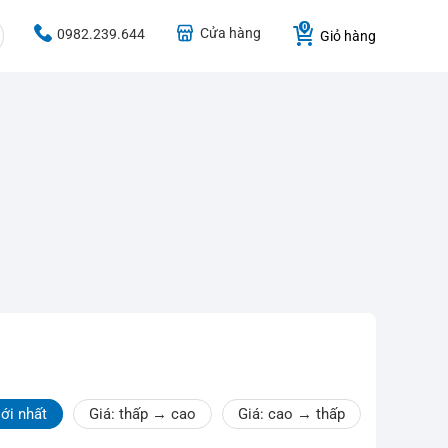
Cửa hàng
0982.239.644
Giỏ hàng
ới nhất
Giá: thấp → cao
Giá: cao → thấp