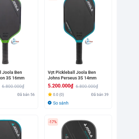
l Joola Ben
Vợt Pickleball Joola Ben
ion 3S 16mm
Johns Perseus 3S 14mm
5.200.000
₫
6.800.000
₫
6.800.000
₫
Giá
Giá
Đã bán
56
0.0 (0)
Đã bán
39
gốc
hiện
So sánh
là:
tại
6.800.000₫.
là:
-17%
5.200.000₫.