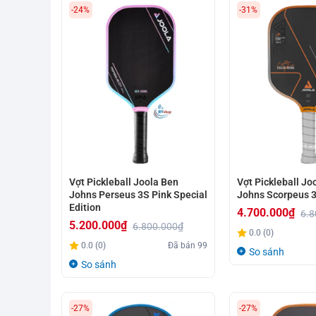
-24%
-31%
Vợt Pickleball Joola Ben
Vợt Pickleball Joo
Johns Perseus 3S Pink Special
Johns Scorpeus 
Edition
4.700.000
₫
6.8
5.200.000
₫
6.800.000
₫
Giá
Giá
0.0 (0)
Giá
Giá
gốc
hiện
0.0 (0)
Đã bán
99
So sánh
gốc
hiện
là:
tại
So sánh
là:
tại
6.800.000₫.
là:
6.800.000₫.
là:
4.700.000₫.
-27%
-27%
5.200.000₫.