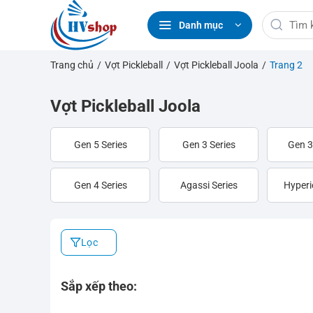
Bỏ
Tìm
qua
Danh mục
kiếm:
nội
dung
Trang chủ
/
Vợt Pickleball
/
Vợt Pickleball Joola
/
Trang 2
Vợt Pickleball Joola
Gen 5 Series
Gen 3 Series
Gen 3
Gen 4 Series
Agassi Series
Hyperi
Lọc
Sắp xếp theo: