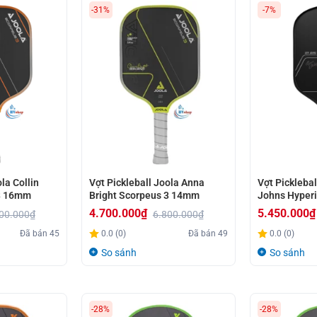
-31%
-7%
la Collin
Vợt Pickleball Joola Anna
Vợt Picklebal
3 16mm
Bright Scorpeus 3 14mm
Johns Hyper
4.700.000
₫
5.450.000
₫
00.000
₫
6.800.000
₫
Giá
Giá
Giá
Giá
Đã bán
45
0.0 (0)
Đã bán
49
0.0 (0)
gốc
hiện
gốc
hiện
So sánh
So sánh
là:
tại
là:
tại
6.800.000₫.
là:
5.890.000₫.
là:
4.700.000₫.
5.450.000₫.
-28%
-28%