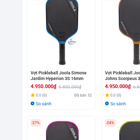
Vợt Pickleball Joola Simone
Vợt Pickleball Joo
Jardim Hyperion 3S 16mm
Johns Scorpeus
4.950.000
₫
4.950.000
₫
6.800.000
₫
6.8
Giá
Giá
Giá
Giá
0.0 (0)
Đã bán
32
0.0 (0)
gốc
hiện
gốc
hiện
So sánh
So sánh
là:
tại
là:
tại
6.800.000₫.
là:
6.800.000₫.
là:
-27%
-24%
4.950.000₫.
4.950.000₫.