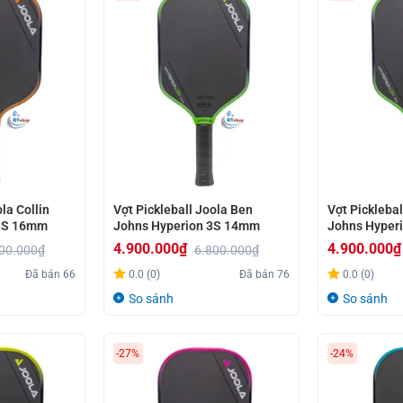
la Collin
Vợt Pickleball Joola Ben
Vợt Picklebal
 3S 16mm
Johns Hyperion 3S 14mm
Johns Hyper
4.900.000
₫
4.900.000
₫
00.000
₫
6.800.000
₫
Giá
Giá
Giá
Giá
Đã bán
66
0.0 (0)
Đã bán
76
0.0 (0)
gốc
hiện
gốc
hiện
So sánh
So sánh
là:
tại
là:
tại
6.800.000₫.
là:
6.800.000₫.
là:
-27%
-24%
4.900.000₫.
4.900.000₫.