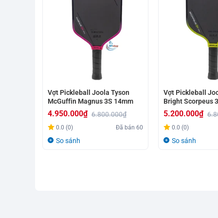
Vợt Pickleball Joola Tyson
Vợt Pickleball Jo
McGuffin Magnus 3S 14mm
Bright Scorpeus
4.950.000
₫
5.200.000
₫
6.800.000
₫
6.8
Giá
Giá
Giá
Giá
0.0 (0)
Đã bán
60
0.0 (0)
gốc
hiện
gốc
hiện
So sánh
So sánh
là:
tại
là:
tại
6.800.000₫.
là:
6.800.000₫.
là:
4.950.000₫.
5.200.000₫.