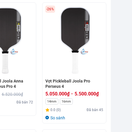
-26%
ll Joola Anna
Vợt Pickleball Joola Pro
eus Pro 4
Perseus 4
5.050.000
₫
–
5.500.000
₫
6.520.000
₫
Khoảng
14mm
16mm
Đã bán
72
giá:
0.0 (0)
Đã bán
45
từ
So sánh
5.050.000₫
đến