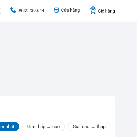
Cửa hàng
0982.239.644
Giỏ hàng
ới nhất
Giá: thấp → cao
Giá: cao → thấp