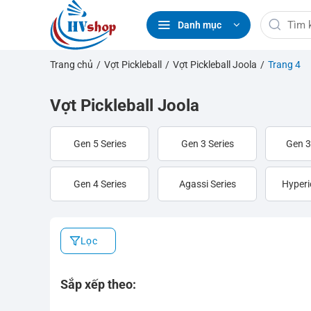
Bỏ
Tìm
qua
Danh mục
kiếm:
nội
dung
Trang chủ
/
Vợt Pickleball
/
Vợt Pickleball Joola
/
Trang 4
Vợt Pickleball Joola
Gen 5 Series
Gen 3 Series
Gen 3
Gen 4 Series
Agassi Series
Hyperi
Lọc
Sắp xếp theo: