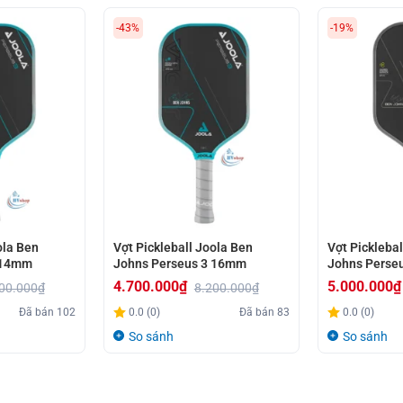
-43%
-19%
ola Ben
Vợt Pickleball Joola Ben
Vợt Picklebal
 14mm
Johns Perseus 3 16mm
Johns Perse
4.700.000
₫
5.000.000
₫
00.000
₫
8.200.000
₫
Giá
Giá
Giá
Giá
Đã bán
102
0.0 (0)
Đã bán
83
0.0 (0)
gốc
hiện
gốc
hiện
So sánh
So sánh
là:
tại
là:
tại
8.200.000₫.
là:
6.200.000₫.
là:
4.700.000₫.
5.000.000₫.