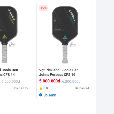
-19%
l Joola Ben
Vợt Pickleball Joola Ben
us CFS 14
Johns Perseus CFS 16
5.000.000
₫
6.200.000
₫
6.200.000
₫
Giá
Giá
Đã bán
22
0.0 (0)
Đã bán
94
gốc
hiện
So sánh
là:
tại
6.200.000₫.
là:
5.000.000₫.