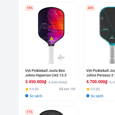
-18%
-43%
Vợt Pickleball Joola Ben
Vợt Pickleball Jo
Johns Hyperion CAS 13.5
Johns Perseus 3
3.450.000
₫
4.700.000
₫
4.200.000
₫
8.2
Giá
Giá
Giá
Giá
0.0 (0)
Đã bán
100
0.0 (0)
gốc
hiện
gốc
hiện
So sánh
So sánh
là:
tại
là:
tại
4.200.000₫.
là:
8.200.000₫.
là:
-11%
3.450.000₫.
4.700.000₫.