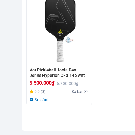
Vợt Pickleball Joola Ben
Johns Hyperion CFS 14 Swift
5.500.000
₫
6.200.000
₫
Giá
Giá
0.0 (0)
Đã bán
32
gốc
hiện
So sánh
là:
tại
6.200.000₫.
là:
5.500.000₫.