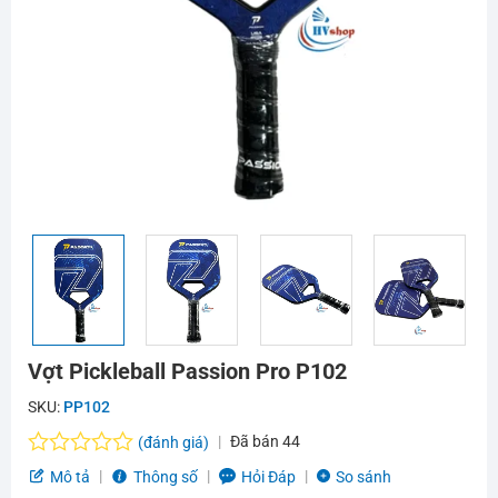
Vợt Pickleball Passion Pro P102
SKU:
PP102
Đã bán
44
(đánh giá)
Được
Mô tả
Thông số
Hỏi Đáp
So sánh
xếp