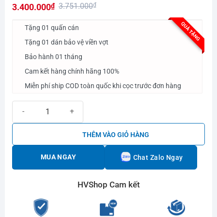
3.751.000
₫
3.400.000
₫
hạng
0.0
Giá
Giá
QUÀ TẶNG
5
Tặng 01 quấn cán
gốc
hiện
sao
Tặng 01 dán bảo vệ viền vợt
là:
tại
Bảo hành 01 tháng
3.751.000₫.
là:
3.400.000₫.
Cam kết hàng chính hãng 100%
Miễn phí ship COD toàn quốc khi cọc trước đơn hàng
Vợt Pickleball Passion Pro P102 số lượng
THÊM VÀO GIỎ HÀNG
MUA NGAY
Chat Zalo Ngay
HVShop Cam kết