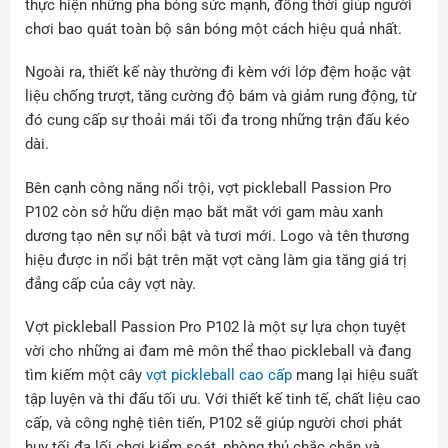
thực hiện những pha bóng sức mạnh, đồng thời giúp người
chơi bao quát toàn bộ sân bóng một cách hiệu quả nhất.
Ngoài ra, thiết kế này thường đi kèm với lớp đệm hoặc vật
liệu chống trượt, tăng cường độ bám và giảm rung động, từ
đó cung cấp sự thoải mái tối đa trong những trận đấu kéo
dài.
Bên cạnh công năng nổi trội, vợt pickleball Passion Pro
P102 còn sở hữu diện mạo bắt mắt với gam màu xanh
dương tạo nên sự nổi bật và tươi mới. Logo và tên thương
hiệu được in nổi bật trên mặt vợt càng làm gia tăng giá trị
đẳng cấp của cây vợt này.
Vợt pickleball Passion Pro P102 là một sự lựa chọn tuyệt
vời cho những ai đam mê môn thể thao pickleball và đang
tìm kiếm một cây
vợt pickleball cao cấp
mang lại hiệu suất
tập luyện và thi đấu tối ưu. Với thiết kế tinh tế, chất liệu cao
cấp, và công nghệ tiên tiến, P102 sẽ giúp người chơi phát
huy tối đa lối chơi kiểm soát, phòng thủ chắc chắn và