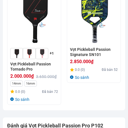
Vợt Pickleball Passion
+1
Signature SN101
2.850.000
₫
Vợt Pickleball Passion
Tornado Pro
0.0 (0)
Đã bán
52
2.000.000
₫
3.650.000
₫
So sánh
Giá
Giá
14mm
16mm
gốc
hiện
0.0 (0)
Đã bán
72
là:
tại
So sánh
3.650.000₫.
là:
2.000.000₫.
Đánh giá Vợt Pickleball Passion Pro P102