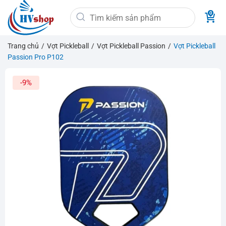
Bỏ
Tìm
qua
kiếm:
nội
dung
Trang chủ
/
Vợt Pickleball
/
Vợt Pickleball Passion
/
Vợt Pickleball
Passion Pro P102
-9%