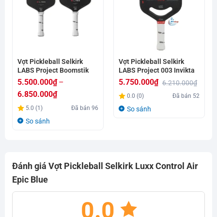
Vợt Pickleball Selkirk
Vợt Pickleball Selkirk
LABS Project Boomstik
LABS Project 003 Invikta
5.500.000
₫
–
5.750.000
₫
6.210.000
₫
Giá
Giá
6.850.000
₫
0.0 (0)
Đã bán
52
gốc
hiện
Khoảng
5.0 (1)
Đã bán
96
So sánh
là:
tại
giá:
So sánh
6.210.000₫.
là:
từ
5.750.000₫.
5.500.000₫
đến
Đánh giá Vợt Pickleball Selkirk Luxx Control Air
6.850.000₫
Epic Blue
0.0