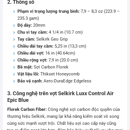
2. Thông số
Phạm vi trọng lượng trung bình:
7,9 – 8,3 oz (223.9 –
235.3 gam)
Độ dày:
20mm
Chu vi tay cầm:
4 1/4 in (10.7 cm)
Tay cầm:
Selkirk Geo Grip
Chiều dài tay cầm:
5,25 in (13,3 cm)
Chiều dài vợt:
16 in (40.64cm)
Chiều rộng vợt:
7,9 in (20.0 cm)
Bề mặt:
Sợi Carbon Florek
Vật liệu lõi:
Thikset Honeycomb
Bảo vệ cạnh:
Aero-DuraEdge Edgeless
3. Công nghệ trên vợt Selkirk Luxx Control Air
Epic Blue
Florek Carbon Fiber:
Công nghệ sợi carbon độc quyền của
thương hiệu Selkirk, mang lại khả năng kiểm soát vô song
cùng sức mạnh vượt trội. Chất liệu sợi cao cấp này cũng