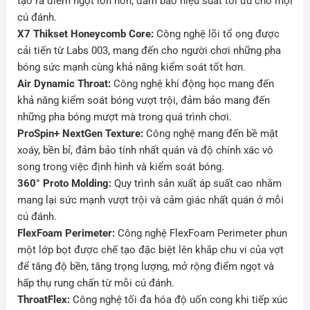
tạo ra điểm ngọt lớn hơn, đảm bảo hiệu suất tối ưu cho mọi
cú đánh.
X7 Thikset Honeycomb Core:
Công nghệ lõi tổ ong được
cải tiến từ Labs 003, mang đến cho người chơi những pha
bóng sức mạnh cùng khả năng kiểm soát tốt hơn.
Air Dynamic Throat:
Công nghệ khí động học mang đến
khả năng kiểm soát bóng vượt trội, đảm bảo mang đến
những pha bóng mượt mà trong quá trình chơi.
ProSpin+ NextGen Texture:
Công nghệ mang đến bề mặt
xoáy, bền bỉ, đảm bảo tính nhất quán và độ chính xác vô
song trong việc định hình và kiểm soát bóng.
360° Proto Molding:
Quy trình sản xuất áp suất cao nhằm
mang lại sức mạnh vượt trội và cảm giác nhất quán ở mỗi
cú đánh.
FlexFoam Perimeter:
Công nghệ FlexFoam Perimeter phun
một lớp bọt được chế tạo đặc biệt lên khắp chu vi của vợt
để tăng độ bền, tăng trọng lượng, mở rộng điểm ngọt và
hấp thụ rung chấn từ mỗi cú đánh.
ThroatFlex:
Công nghệ tối đa hóa độ uốn cong khi tiếp xúc