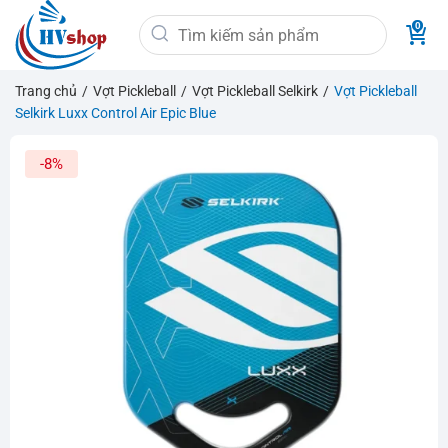
Bỏ
Tìm
qua
kiếm:
nội
dung
Trang chủ
/
Vợt Pickleball
/
Vợt Pickleball Selkirk
/
Vợt Pickleball
Selkirk Luxx Control Air Epic Blue
-8%