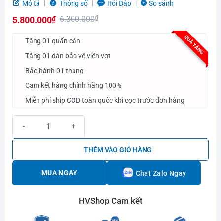
Được
Mô tả
Thông số
Hỏi Đáp
So sánh
xếp
6.300.000
₫
5.800.000
₫
hạng
0.0
Giá
Giá
QUÀ TẶNG
5
Tặng 01 quấn cán
gốc
hiện
sao
Tặng 01 dán bảo vệ viền vợt
là:
tại
Bảo hành 01 tháng
6.300.000₫.
là:
5.800.000₫.
Cam kết hàng chính hãng 100%
Miễn phí ship COD toàn quốc khi cọc trước đơn hàng
Vợt Pickleball Selkirk Luxx Control Air Epic Blue số lượng
THÊM VÀO GIỎ HÀNG
MUA NGAY
Chat Zalo Ngay
HVShop Cam kết