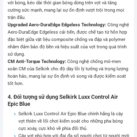
với bóng, kéo dài thời gian bóng dừng trên vợt và tăng
cường sức mạnh, mang lại sự ổn định vượt trội trong mọi
trận đấu.
Upgraded Aero-DuraEdge Edgeless Technology:
Công nghệ
Aero-DuraEdge Edgeless cải tiến, được chế tạo từ hỗn hợp
đặc biệt giữa vật liệu composite chống va đập và polymer
nhằm đảm bảo độ bền và hiệu suất của vợt trong quá trình
sử dụng.
CM Anti-Torque Technology:
Công nghệ chống mô-men
xoắn CM của Selkirk cho độ dày lõi lý tưởng và trọng lượng
hoàn hảo, mang lại sự ổn định vô song và được kiểm soát
tốt hơn.
4. Đối tượng sử dụng Selkirk Luxx Control Air
Epic Blue
Selkirk Luxx Control Air Epic Blue chính hãng là cây
vợt thiên về lối chơi kiểm soát cho những pha bóng
cực xoáy, cực khó về phía đối thủ.
Cây vợt phù hợp với đại đa số người chơi từ người mới