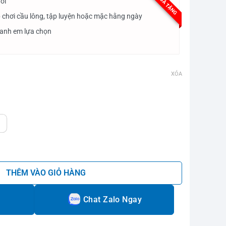
QUÀ TẶNG
ối
 chơi cầu lông, tập luyện hoặc mặc hằng ngày
 anh em lựa chọn
XÓA
 lượng
THÊM VÀO GIỎ HÀNG
Chat Zalo Ngay