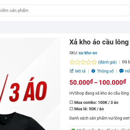
Xả kho áo cầu lông
SKU:
xa-kho-ao
Đã 
(đánh giá)
Được
Mô tả
Thông số
Hỏ
xếp
hạng
₫
₫
50.000
–
100.000
0.0
Khoảng
5
HVShop đang xả kho áo cầu lông v
sao
giá:
💥
Mua combo: 100K / 3 áo
💥
Mua lẻ: 50K / áo
từ
Danh sách sản phẩm vui lòng xem
50.000₫