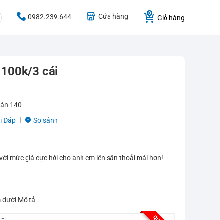
Cửa hàng
0982.239.644
Giỏ hàng
 100k/3 cái
bán
140
i Đáp
So sánh
ới mức giá cực hời cho anh em lên sân thoải mái hơn!
 dưới Mô tả