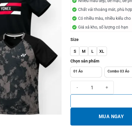
Nhiều mẫu đẹp, dễ mặc, dễ ph
đến
Chất vải thoáng mát, phù hợp
100.000₫
Có nhiều màu, nhiều kiểu cho
Giá xả kho, số lượng có hạn
Size
S
M
L
XL
Chọn sản phẩm
01 Áo
Combo 03 Áo
Xả kho áo cầu lông 100k/3 cái số
MUA NGAY