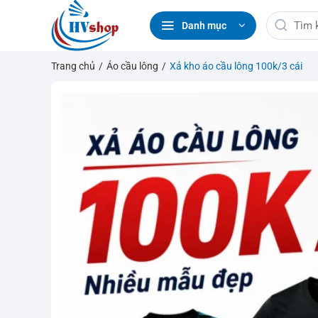
Bỏ
Tìm
qua
Danh mục
kiếm:
nội
dung
Trang chủ
/
Áo cầu lông
/
Xả kho áo cầu lông 100k/3 cái