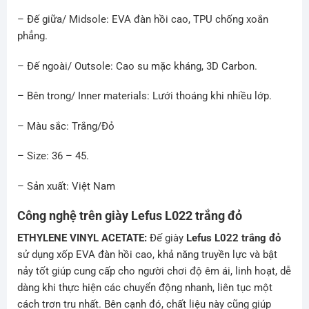
– Đế giữa/ Midsole: EVA đàn hồi cao, TPU chống xoắn
phẳng.
– Đế ngoài/ Outsole: Cao su mặc kháng, 3D Carbon.
– Bên trong/ Inner materials: Lưới thoáng khi nhiều lớp.
– Màu sắc: Trắng/Đỏ
– Size: 36 – 45.
– Sản xuất: Việt Nam
Công nghệ trên giày Lefus L022 trắng đỏ
ETHYLENE VINYL ACETATE:
Đế giày
Lefus L022 trắng đỏ
sử dụng xốp EVA đàn hồi cao, khả năng truyền lực và bật
nảy tốt giúp cung cấp cho người chơi độ êm ái, linh hoạt, dễ
dàng khi thực hiện các chuyển động nhanh, liên tục một
cách trơn tru nhất. Bên cạnh đó, chất liệu này cũng giúp