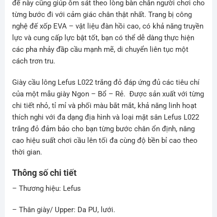
đế này cũng giúp ôm sát theo lòng bàn chân người chơi cho
từng bước đi với cảm giác chân thật nhất. Trang bị công
nghệ đế xốp EVA – vật liệu đàn hồi cao, có khả năng truyền
lực và cung cấp lực bật tốt, bạn có thể dễ dàng thực hiện
các pha nhảy đầp cầu mạnh mẽ, di chuyển liên tục một
cách trơn tru.
Giày cầu lông Lefus L022 trắng đỏ đáp ứng đủ các tiêu chí
của một mẫu giày Ngon – Bổ – Rẻ. Được sản xuất với từng
chi tiết nhỏ, tỉ mỉ và phối màu bắt mắt, khả năng linh hoạt
thích nghi với đa dạng địa hình và loại mặt sân Lefus L022
trắng đỏ đảm bảo cho bạn từng bước chân ổn định, nâng
cao hiệu suất chơi cầu lên tối đa cùng độ bền bỉ cao theo
thời gian.
Thông số chi tiết
– Thương hiệu: Lefus
– Thân giày/ Upper: Da PU, lưới.