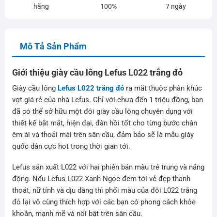
hãng
100%
7 ngày
Mô Tả Sản Phẩm
Giới thiệu giày cầu lông Lefus L022 trắng đỏ
Giày cầu lông
Lefus L022 trắng đỏ
ra mắt thuộc phân khúc
vợt giá rẻ của nhà Lefus. Chỉ với chưa đến 1 triệu đồng, bạn
đã có thể sở hữu một đôi giày cầu lông chuyên dụng với
thiết kế bắt mắt, hiện đại, đàn hồi tốt cho từng bước chân
êm ái và thoải mái trên sân cầu, đảm bảo sẽ là mẫu giày
quốc dân cực hot trong thời gian tới.
Lefus sản xuất L022 với hai phiên bản màu trẻ trung và năng
động. Nếu Lefus L022 Xanh Ngọc đem tới vẻ đẹp thanh
thoát, nữ tính và dịu dàng thì phối màu của đôi L022 trắng
đỏ lại vô cùng thích hợp với các bạn có phong cách khỏe
khoắn, mạnh mẽ và nổi bật trên sân cầu.