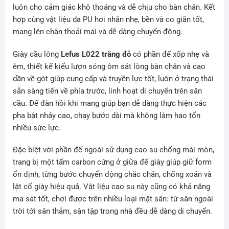
luôn cho cảm giác khô thoáng và dễ chịu cho bàn chân. Kết
hợp cùng vật liệu da PU hơi nhăn nhẹ, bền và co giãn tốt,
mang lên chân thoải mái và dễ dàng chuyển động.
Giày cầu lông
Lefus L022 trắng đỏ
có phần đế xốp nhẹ và
êm, thiết kế kiểu lượn sóng ôm sát lòng bàn chân và cao
dần về gót giúp cung cấp và truyền lực tốt, luôn ở trạng thái
sẵn sàng tiến về phía trước, linh hoạt di chuyển trên sân
cầu. Đế đàn hồi khi mang giúp bạn dễ dàng thực hiện các
pha bật nhảy cao, chạy bước dài mà không làm hao tổn
nhiều sức lực.
Đặc biệt với phần đế ngoài sử dụng cao su chống mài mòn,
trang bị một tấm carbon cứng ở giữa đế giày giúp giữ form
ổn định, từng bước chuyển động chắc chắn, chống xoắn và
lật cổ giày hiệu quả. Vật liệu cao su này cũng có khả năng
ma sát tốt, chơi được trên nhiều loại mặt sân: từ sân ngoài
trời tới sân thảm, sân tập trong nhà đều dễ dàng di chuyển.