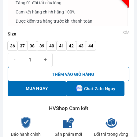
750.000₫.
là:
Tặng 01 đôi tất cầu lông
650.000₫.
Cam kết hàng chính hãng 100%
Được kiểm tra hàng trước khi thanh toán
XÓA
Size
36
37
38
39
40
41
42
43
44
Giày cầu lông Lefus L022 trắng đỏ số lượng
THÊM VÀO GIỎ HÀNG
MUA NGAY
Chat Zalo Ngay
HVShop Cam kết
Bảo hành chính
Sản phẩm mới
Đổi trả trong vòng