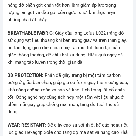
nâng đỡ phần gót chân tốt hơn, làm giảm áp lực trọng
lượng lên gót và đầu gối của người chơi khi thực hiện
những pha bật nhảy.
BREATHABLE FABRIC:
Giày cầu lông Lefus L022 trắng đỏ
sử dụng vật liệu thoáng khí bên trong giày và trên thân giày,
có tác dụng giúp điều hòa nhiệt và mùi tốt, luôn tạo cảm
giác thông thoáng, dễ chịu khi sử dụng. Hiệu quả ngay cả
khi mang tập luyện trong thời gian dài.
3D PROTECTION:
Phần đế giày trang bị một tấm carbon
cứng ở giữa bàn chân, giúp gia cố form giày thêm cứng cáp,
khả năng chống xoắn và bảo vệ khỏi tình trạng lật cổ chân
tốt. Công nghệ này cũng tích hợp một tấm vật liệu nhựa ở
phần mũi giày giúp chống mài mòn, tăng độ tuổi thọ sử
dụng.
WEAR RESISTANT:
Đế giày cao su với thiết kế các hoạt tiết
lục giác Hexagrip Sole cho tăng độ ma sát và nâng cao khả