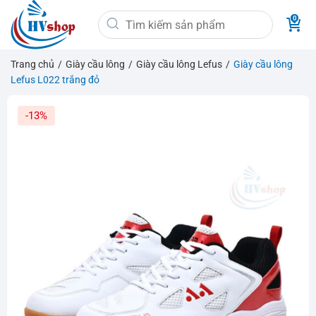
Bỏ
Tìm
qua
kiếm:
nội
dung
Trang chủ
/
Giày cầu lông
/
Giày cầu lông Lefus
/
Giày cầu lông
Lefus L022 trắng đỏ
-13%