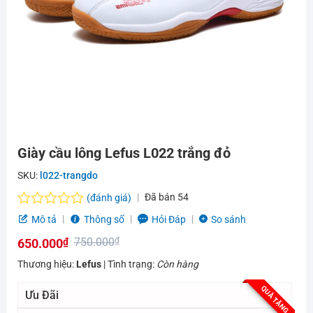
Giày cầu lông Lefus L022 trắng đỏ
SKU:
l022-trangdo
Đã bán
54
(đánh giá)
Được
Mô tả
Thông số
Hỏi Đáp
So sánh
xếp
750.000
₫
650.000
₫
hạng
0.0
Giá
Giá
Thương hiệu:
Lefus
| Tình trạng:
Còn hàng
5
gốc
hiện
sao
QUÀ TẶNG
Ưu Đãi
là:
tại